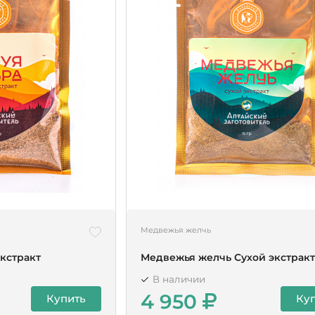
Медвежья желчь
экстракт
Медвежья желчь Сухой экстрак
В наличии
4 950
Купить
Ку