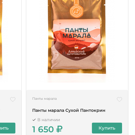
Панты марала
т
Панты марала Сухой Пантокрин
В наличии
1 650
пить
Купить