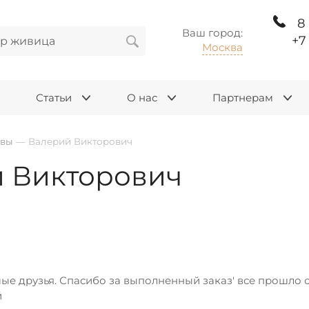
8
Ваш город:
+7
Москва
Статьи
О нас
Партнерам
ывы
—
Валерий Викторович
 Викторович
е друзья. Спасибо за выполненный заказ' все прошло от
й