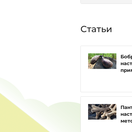
Статьи
Бобр
наст
при
Пант
наст
мет