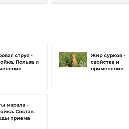
овая струя -
Жир сурков -
ойка. Польза и
свойства и
менение
применение
ы марала -
ойка. Состав,
оды приема