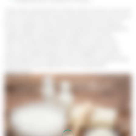
профилактика сосудистых сеточек.
Жир сурка применяется в виде мазей, настоек, эмульсий.
На его основе можно делать домашние маски для лица и
волос, которые можно принимать разово или курсом.
Чтобы избежать аллергической реакции, рекомендуется
перед каждым применением средства на основе
сурочьего жира проверять реакцию на сгибе локтя.
Как и любое биологически активное вещество, жир
сурка при передозировке может навредить. Поэтому,
рекомендуется не превышать допустимую разовую дозу
вещества как при наружном, так и внутреннем
применении.