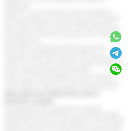
туберкулезе.
Кроме того, он способствует лучшему отхождению
мокроты, снижает частоту приступов кашля. В среднем,
курс приема сурочьего жира составляет один месяц,
даже когда основные симптомы отступили. При кашле
его применяют несколько раз в день, в том числе за 3
часа перед сном.
При остром и хроническом бронхите жир также
применяют как профилактическое средство. Он
позволяет снизить такие симптомы, как ноющую боль в
груди, смягчить кашель, побороть слабость и снижение
тонуса, проявление общей интоксикации.
В данном случае жир натирают как мазь на область
спины, груди, ступней, после чего плотно укутываются
теплым одеялом. Такую процедуру проводят на ночь.
Жир сурка при избыточном весе и
болезнях сосудов
Благодаря высокому содержанию в продукте
жирорастворимых витаминов: А, D, Е и фосфолипидов,
жир является хорошим антиоксидантом, который быстро
выводит токсины из организма. Кроме того, он ускоряет