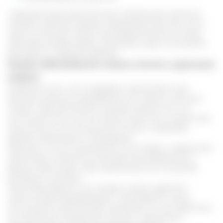
Сурковый жир имеет высокую питательную ценность,
которая позволяет зверьку переживать большую часть
года в состоянии спячки. Благодаря богатому составу,
жир обеспечивает работу организма сурка, постепенно
расходуясь в период анабиоза.
Какие заболевания можно лечить сурочьим
жиром
Наиболее часто, этот ингредиент применяется при
болезнях органов пищеварительного тракта, таких как
гастрит, язвенная болезнь желудка. Кроме того, его
используют для очистки печени и желчного пузыря, при
патологиях костно-мышечной системы, например,
артрита, ревматизма, остеоартроза.
Замечено, что восстановление после травм и переломов
происходит значительно быстрее при добавлении в
рацион жира сурка, либо применении его в качестве
растирки и настойки.
Такие заболевания, как псориаз, экзема, дерматит
намного реже рецидивируют и обостряются, когда
используется сурочий жир. Назначают его как взрослым,
так маленьким пациентам начиная с трехлетнего