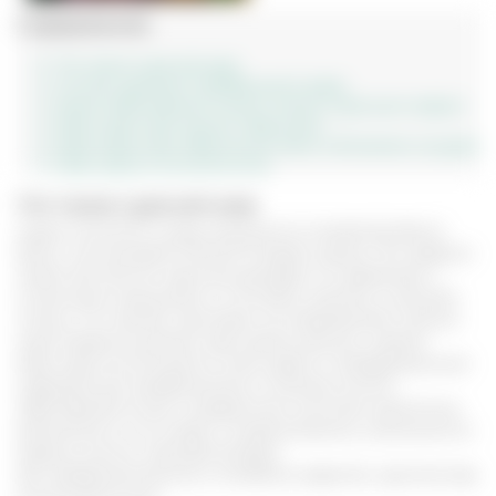
Содержание
Что такое сурочий жир
Состав суркового (байбачьего) жира
Какие заболевания можно лечить сурочьим жиром
Жир сурка при кашле и бронхите
Жир сурка при избыточном весе и болезнях сосудов
Жир сурка в косметологии
Что такое сурочий жир
Сурки относятся к роду грызунов из семейства белок.
Всего, насчитывается более 15 видов сурков. Эти зверьки
имеют достаточно крупные размеры по сравнению с
остальными грызунами и способны залегать в зимнюю
спячку. По мнению некоторых исследователей, именно
такая привычка делает жир сурков ценным сырьем.
Жир сурка используется очень давно в нетрадиционной
медицине для профилактики и лечения многих
заболеваний. В нем сосредоточен комплекс различных
витаминов А, Е, В, микро и макроэлементы, аминокислот,
жирных кислот и фосфолипидов.
Как профилактическое и лечебное средство сурочий жир