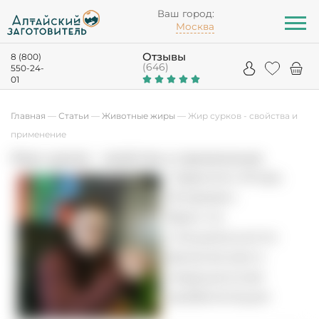
Ваш город:
Москва
Отзывы
8 (800)
(646)
550-24-
01
Главная
—
Статьи
—
Животные жиры
—
Жир сурков - свойства и
применение
Жир сурков - свойства и применение
Гаврилин Игорь
Игоревич
Врач по
специальности
физическая и
медицинская
реабилитация