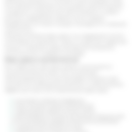
обменные процессы и помогает лучше усваивать пищу.
Эти свойства позволяют использовать сурочий жир для
похудения и очищения тела. Дополнительно, в связи с
высоким содержанием жирных кислот продукт
воздействует на стенки сосудов, тонизируя их и повышая
эластичность.
Отмечено влияние жира сурка и на содержание плохого
холестерина в организме. Также, он укрепляет сердечную
мышцу и позволяет людям быстрее восстановиться
после инсульта и инфаркта миокарда.
Жир сурка в косметологии
Как и барсучий, жир сурка широко используется в
косметологических целях. Это способствует
сбалансированный состав, благодаря которому кожа
получает все необходимые витамины и микроэлементы.
Эффект для кожи после применения жира сурка:
улучшается питание эпидермиса
кожа становится более увлажненной
нормализуется работа сальных желез
разглаживаются мелкие мимические морщины (как
от использования профессиональной косметикой)
снимаются воспаления на коже