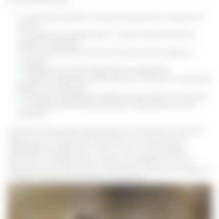
используется для:
улучшения работы органов желудочно-кишечного
тракта
ускорения метаболизма, а также обмена белков,
жиров, углеводов
восстановления нормальных функций сердца и
сосудов
профилактики респираторных инфекций
снятия симптомов хронического стресса и снижения
работоспособности
быстрого выведения продуктов распада и токсинов
ускорения восстановительных процессов после
болезни.
Конечно, жир сурка практически не заменим в зимний
период для повышения защитных сил организма и
поддержания рабочего тонуса. Сам по себе зверек
достаточно избирателен к пище, употребляет только
определенные виды трав и растений, поэтому его жир не
содержит вредных веществ и токсинов.