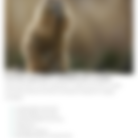
Состав суркового (байбачьего жира)
Химический состав суркового жира включает в себя
комплекс биологически активных веществ, среди
которых:
олеиновая кислота
линолевая кислота
линоленовая кислота
гормоны
липиды, белки
бактерицидные вещества.