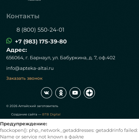
Контакты
8 (800) 550-24-01
+7 (983) 175-39-80
Адрес:
656064, г. Барнаул, ул. Бабуркина, д. 7, оф.402
info@apteka-altai.ru
Заказать звонок
© 2026 Алтайский заготовитель
Создание сайта —
BTB Digital
Предупреждение:
fsockopen(): php_network_getaddresses: getaddrinfo failed:
Name or service not known в файле