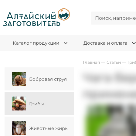
Каталог продукции
Доставка и оплата
Главная
—
Статьи
—
Гри
Чага бер
Бобровая струя
примен
Грибы
Животные жиры