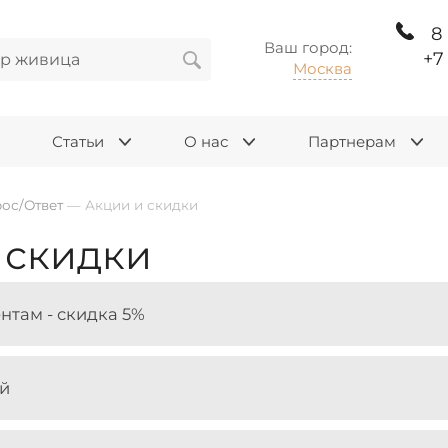
8
Ваш город:
+7
Москва
Статьи
О нас
Партнерам
ос/Ответ
—
Акции и скидки
 скидки
там - скидка 5%
ой