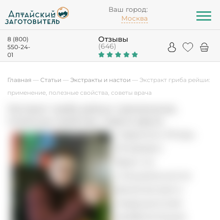
Ваш город:
Москва
Отзывы
8 (800)
(646)
550-24-
01
Главная
—
Статьи
—
Экстракты и настои
—
Экстракт гриба рейши:
применение, полезные свойства, советы врача
Экстракт гриба рейши: применение,
полезные свойства, советы врача
Гаврилин Игорь
Игоревич
Врач по
специальности
физическая и
медицинская
реабилитация