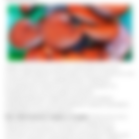
Сфера применения экстракта затрагивает большой
список заболеваний. Рассмотрим самые основные из них
в качестве лечения и профилактики. Новейшие
исследования в области онкологии указывают на
определенную пользу гриба в качестве
поддерживающего средства при раке. В каждом
индивидуальном случае дозировка и форма препарата
подбирается лечащим врачом.
При заболеваниях сердца и сосудов.
Патологии этого
характера уже много лет занимают лидерство по
смертности населения. Экстракт на основе гриба
помогает улучшить насыщение кислородом сердечной