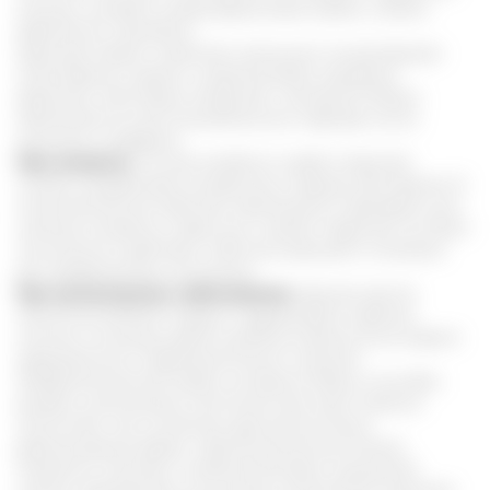
мышцы, ускорить микроциркуляцию крови, снизить
вероятность тромбоза.
Курсовой прием позволяет уменьшить концентрацию
холестерина в крови и нормализовать кровяное
давление. Некоторые лекарства с вытяжкой Рейши
применяются в восстановительном периоде после
инсульта и инфаркта.
При аллергии
. Состав лечебного гриба позволяет
снизить воздействие аллергенов в период обострения. В
гомеопатической практике применяются препараты для
лечения аллергии у взрослых и детей. Средства не имеют
токсического действия, побочных реакций и показаны
для профилактики поллиноза.
При аутоиммунных заболеваниях.
Данная группа
патологий является трудно поддающейся терапии,
поэтому не всегда удается добиться ремиссии во время
традиционного медикаментозного лечения.
Профилактический прием экстракта Рейши способен
вызвать уменьшение симптомов
при таких тяжелых
патологиях, как системная красная волчанка,
ревматоидный артрит, герпетические высыпания.
Пациенты отмечают снижение болевых ощущений,