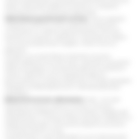
кожных проявлений, улучшение клинических анализов
крови. Повышается работоспособность, снижается
утомляемость и психические нарушения.
Заболевания дыхательной системы.
После мировой
пандемии COVID-19 у тысяч пациентов отмечаются
осложнения со стороны органов дыхания. Больные
жалуются на одышку, проблемы с дыханием во время
сна, интоксикационный синдром, скачки пульса и
давления.
Экстракт на основе Рейши позволяет улучшить
кровоснабжение легочной ткани, повышает насыщение
крови кислородом, помогает быстрее восстановиться
легким и бронхам после поражения вирусом.
Дополнительно, активные вещества в составе препарата
обладают антибактериальным и противогрибковым
свойством.
Дерматологические заболевания.
Кожа - это лицо
внутренних органов. Именно поэтому, почти все
заболевания отражаются на ее состоянии. Пройдя курс
профилактики с помощью Рейши организм избавится от
продуктов распада и токсических веществ, улучшится
состояние печени и почек.
Соответственно, кожа отреагирует на это обновлением