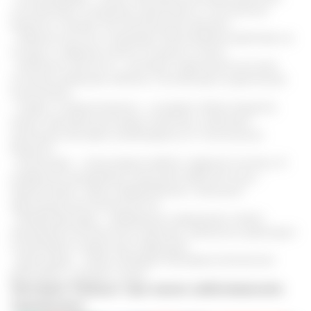
способствуют очищению организма от токсических
веществ, снимают воспалительный процесс;
- жирные кислоты, оказывают благотворное действие на
сосуды и нервные клетки головного мозга;
- витамины группы В - участвуют практически во всех
основных реакциях обмена, способствуют укреплению
иммунитета;
- микро и макроэлементы - ускоряют обмен веществ,
имеют противоопухолевые свойства, позволяют
организму быстрее освобождаться от токсических
веществ;
- алкалоиды - стимулируют работу нервной системы. В
умеренных дозировках повышают рабочий тонус,
препятствуют стрессообразованию, повышают
адаптационные возможности;
- биофлаваноиды - природные соединения, имеют
противовоспалительные свойства, губительно действуют
на бактерии и вирусную инфекцию;
- фитонциды - также, обладают бактериостатическим
действием, снимают смазм.
Экстракт Рейши: при каких заболеваниях
применяют