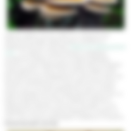
Царство грибов отлично известно в медицинской
практике благодаря превосходным целебным и
профилактическим свойствам.
Рейши или гриб духовной
силы
- это паразит, который обитает на деревьях
лиственной породы или пнях погибших деревьев.
Шляпка и ножка представлена в виде овальной формы,
ножка крепится с одного бока. Шляпка сверху может
быть белесой или лакированной, поэтому его знают как
трутовик лакированный. В пищу гриб не используют,
потому что он не имеет выраженного вкуса и запаха.
Рейши обладает высокой лекарственной ценностью, но
редко встречается на Алтае и Северном Кавказе. В
средние века гриб был настолько популярен, что его
продавали за золото. В дикой природе его находят не
часто, зато успешно выращивают на фермах из мицелия.
Химический состав