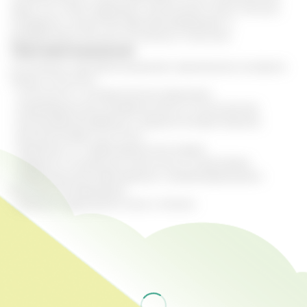
цвета. Он станет здоровым, высыпаний станет меньше,
эпидермис начнет быстрее регенерировать и
вырабатывать больше коллагена и эластина.
Противопоказания
К основным противопоказаниям применения экстракта
Рейши относятся:
- склонность к аллергическим реакциям;
- индивидуальная непереносимость компонентов;
- вынашивание ребенка и грудное вскармливание;
- детский возраст до 13 лет;
- проблемы со свертываемостью крови
- сердечно-сосудистые патологии в острой фазе;
- инфекционные заболевания, сопровождающиеся
высокой температурой;
- тяжелые нарушения почек и печени.