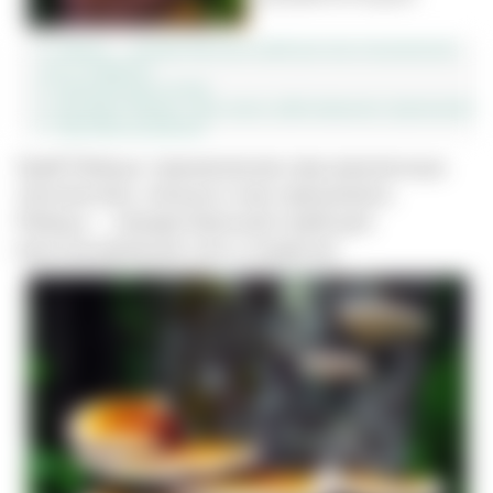
Рейши – лекарственный гриб для восстановления
сил и энергии
Химический состав
Экстракт Рейши: при каких заболеваниях применяют
Противопоказания
Гриб Рейши: применение при различных
патологиях, польза и как принимать
Рейши – лекарственный гриб для
восстановления сил и энергии