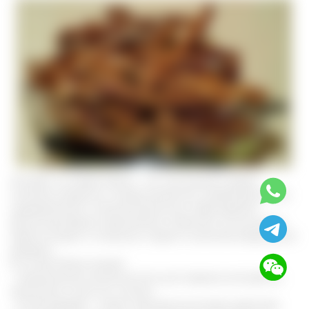
Экстракт из гриба Рейши - это настоящий кладезь
полезных веществ и микроэлементов, необходимых для
оздоровления и лечения различных заболеваний.
Доступная форма применения позволяет использовать
гриб молодым и пожилым людям в качестве ежедневной
добавки.
В состав Рейши входят:
- незаменимые аминокислоты для правильной работы
организма и всех его систем;
- полисахариды - имеют противоопухолевое действие,