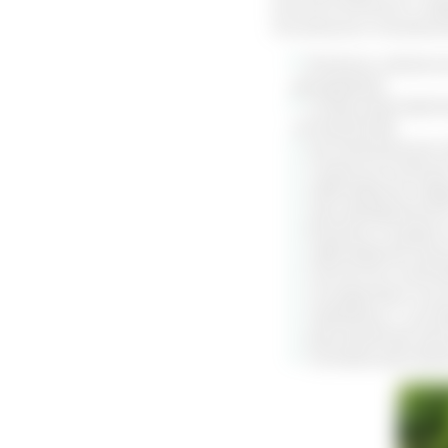
вспомогательного сре
Основными показания
болезни, связан
рецидивов)
острые респирато
осложнений)
воспалительные п
гинекологически
заболевания серд
при артериально
болезни сосудов 
заболевания орга
патологии гепато
последствия посл
проблемы с суста
расстройства орг
половые расстрой