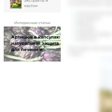
Экстракты и
Состав бобровой стру
настои
органические кис
ацетофенон
Интересные статьи
борнеол
касторин
бобровая камедь
Артишок в капсулах:
витамины.
натуральная защита
Благодаря этим вещес
для печени и
спирту.
пищеварения