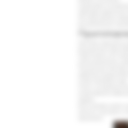
Существуют основания
партнера, вероятност
Это обусловлено общ
воспалительных проце
Приготовл
Настойку хорошей ко
высушенной струи боб
Подготовить пол-литр
слегка размешать, за
Полученную настойку 
средства осуществляют
снова повторяют курс
Стоит с осторожност
острой фазой инфекц
грудью.
Если человек имеет с
немного настойки и по
принимать.