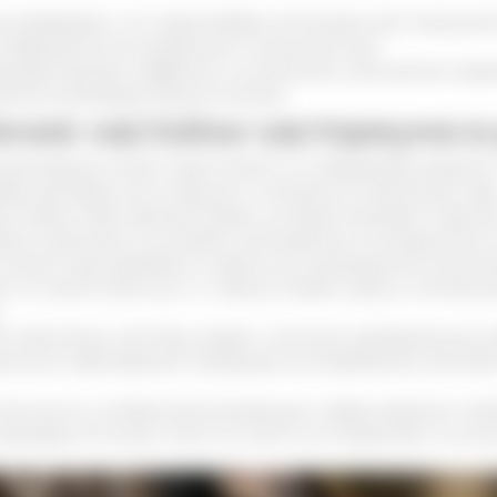
 утверждать, что струю бобра используют для повышени
ь беременности возрастает в несколько раз.
еукрепляющим эффектом на организм, улучшение подв
ссов в репродуктивной системе.
ение настойки кастореума в
нцентрации можно приготовить по следующему рецепту.
ра, растереть ее в порошок, положить в стеклянную тару
а спирта либо крепкой водки, которой заливают порош
крыть крышкой и поставить настаиваться в холодильник н
можно еще разбавить спиртом до однородной консистен
 по такой схеме: до 4-х чайных ложек в день, в течение
.
ью принимать настойку людям с высоким артериальным д
ионных заболеваний. Запрещено употребление настойк
клонность к аллергической реакции, перед приемом нео
дождать 10 минут. Если это место не покраснеет, не нач