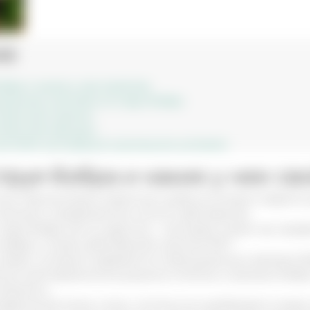
ие
обра и какие у нее свойства
менению настойки из струи бобра
ойки для мужчин
тойки для женщин
астойки кастореума в домашних условиях
струя бобра и какие у нее св
ным промысловым животным, добыча которого ведется у
лечения и профилактики многих заболеваний.
труя бобра или по-другому – кастореум имеет как проф
сфере, а также заболеваниях органов ЖКТ.
 секрет, который содержится в препуциальных железах б
льно вегетарианскому рациону питания, в железах бобр
лементы.
ифический запах и вкус, поэтому его разбавляют в виде