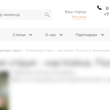
8
Ваш город:
+7
Москва
Статьи
О нас
Партнерам
ровая струя
—
Бобровая струя - настойка. Польза и применен
я струя - настойка. П
Гаврилин Игорь Игоревич
Врач по специальности физическая и 