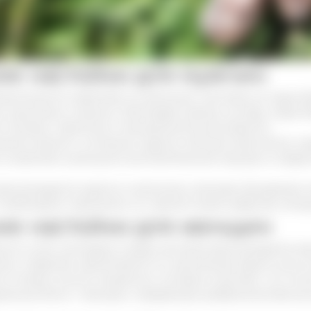
е настойки для мужчин
ктического действия на организм, настойка из струи 
 органами у мужчин. Благодаря своему составу, струя 
 половых гормонов и сексуальной выносливости.
нять вместе с основным курсом лечения простатита, п
позволяют уменьшить воспалительный процесс в предст
екомендуется курсом в несколько месяцев. Дозировка о
необходимо принимать по чайной ложке средства четыре
е настойки для женщин
жского пола, кастореум в виде настойки рекомендуется
мы. Средство принимается по назначению врача, если 
ть отзывы многих пациенток, которые отмечают, что по
альные боли. У женщин, страдающих доброкачественны