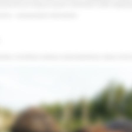
и достаточно хорошо изучен и включает в себя следующ
лоты – салициловая и бензойная
твам, способным хорошо эмульгироваться, струя отличн