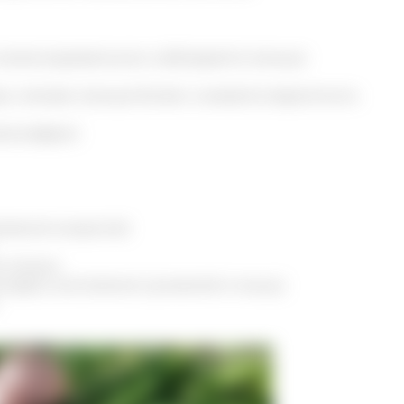
я менее выраженными, наблюдается меньше
, человек меньше болеет, снижается вероятность
иелонефрит)
еляемой мокротой)
и печени
хондроз, воспаления сухожилий и мышц)