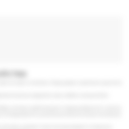
ойства
же не одно столетие. Люди давно заметили ценность
илактическое средство при слабом иммунитете,
обра, активно работающих в период брачного сезона.
а откладываются уникальные биологически активные
 настойки, делают мази или растирают в порошок.