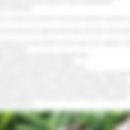
дства при лечении широкого круга заболеваний.
ми являются:
ные с иммунной системой (симптомы герпеса становятс
рные вирусные инфекции (быстрее проходит острая фаза
роцессы в мочеполовой системе (простатит, уретрит, п
е патологии
ца и сосудов в качестве профилактики
й гипертензии начальных стадий
нижних конечностей (улучшает тонус)
нов дыхания (бронхит, пневмония, кашель с трудноотд
билиарной системы (печень, желчный пузырь, протоки)
е вирусных гепатитов и неалкогольной жировой болезн
вами и опорно-двигательным аппаратом (артрит, остео
анов желудочно-кишечного тракта (гастрит, панкреатит)
ства у мужчин.