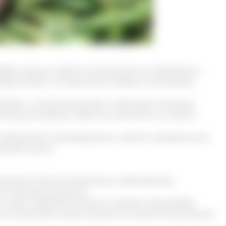
бобра хорошо известна при различных проблемах с
бобра влияет на повышение либидо, способствует
роблем с мочеиспусканием и эрекцией. Активные
ательной железе, облегчить симптомы и снизить
пределяется индивидуально, однако в среднем, для
 раза в день.
 женщинам при воспалительных заболеваниях
нет противопоказаний.
сле курса профилактического приема струи бобра
ми опухолями можно встретить мнение об улучшении