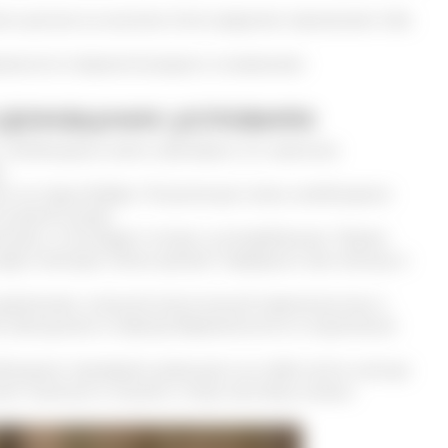
я шансов на зачатие. Если средство применяют оба
ижности сперматозоидов и снижением
 домашних условиях
 Необходимо взять примерно сто граммов
.
ок из струи бобра. Полученную смесь необходимо
а десять дней.
ции, и она будет готова к употреблению. Прием
 двух месяцев. Затем делают перерыв в три месяца и
авлением, сильной алкогольной зависимостью и
и женщинам в период беременности и кормления
бходимо проверить реакцию на сгибе локтя, капнув
нет чесаться и опухать, тогда настойку можно