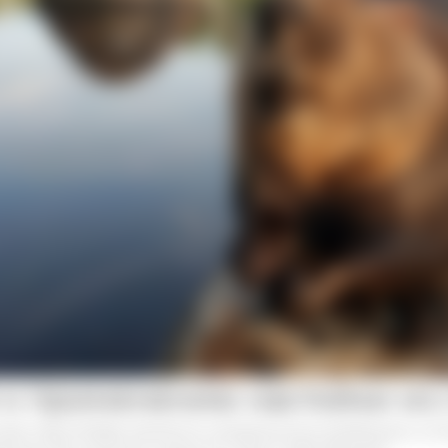
 к применению настойки из 
ове струи бобра являются натуральными добавками, кот