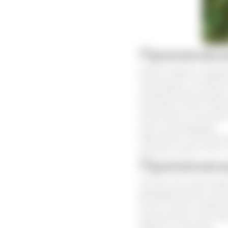
Применени
Кроме общего профила
потенцией и половыми
нормализации уровня
Настойку можно приме
компоненты настойки 
частоту рецидивов.
Принимать настойку р
мужчины весом 70 кг 
Применени
Так же, как и для му
репродуктивной систе
В сети можно встрети
уменьшились менстру
общего состояния.