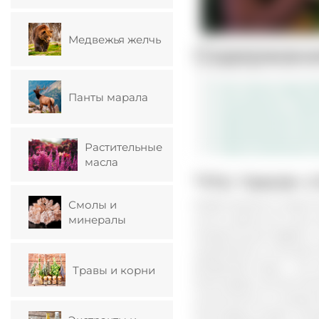
Медвежья желчь
Содержан
Что такое струя б
Панты марала
Показания к при
Применение наст
Применение нас
Растительные
Приготовление н
масла
Что такое 
Бобр является извест
Смолы и
минералы
этого животного для 
Наибольший эффект, с
проблемах в половой 
Бобровая струя – это
Травы и корни
Благодаря исключите
компоненты и микроэ
Кастореум имеет спец