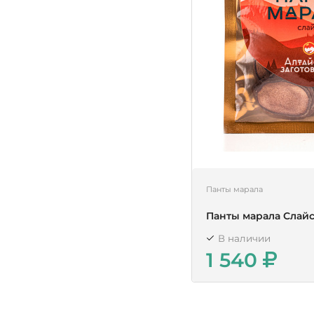
Панты марала
Панты марала Слай
В наличии
1 540