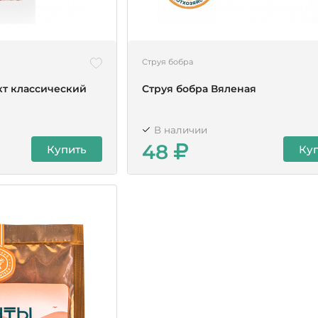
Струя бобра
кт классический
Струя бобра Вяленая
В наличии
48
Купить
Ку