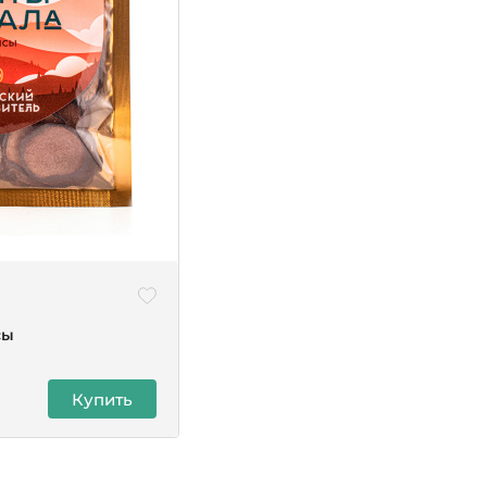
сы
Купить