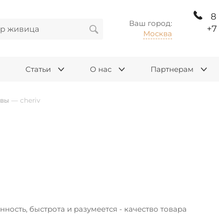
8
Ваш город:
+7
Москва
Статьи
О нас
Партнерам
ывы
—
cheriv
нность, быстрота и разумеется - качество товара