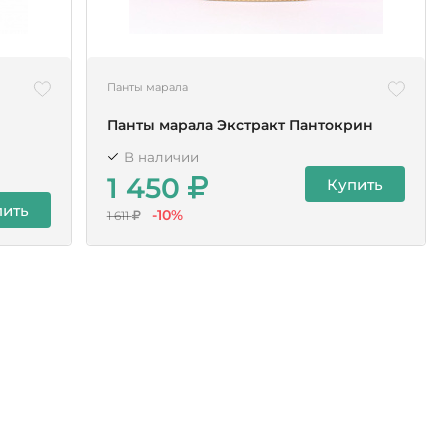
Панты марала
Панты марала Экстракт Пантокрин
В наличии
1 450
Купить
пить
-10%
1 611