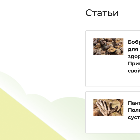
Статьи
Боб
для
здор
При
сво
Пан
Пол
сус