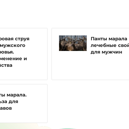
ровая струя
Панты марала 
 мужского
лечебные сво
овья.
для мужчин
менение и
йства
ты марала.
ьза для
тавов