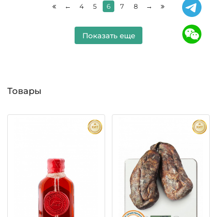
←
4
5
6
7
8
→
Показать еще
Товары