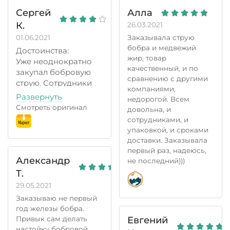
Сергей
Алла
К.
26.03.2021
01.06.2021
Заказывала струю
бобра и медвежий
Достоинства:
жир, товар
Уже неоднократно
качественный, и по
закупал бобровую
сравнению с другими
струю. Сотрудники
компаниями,
очень отзывчивые,
Развернуть
недорогой. Всем
при необходимости
Смотреть оригинал
довольна, и
высылают несколько
сотрудниками, и
фото товара и
упаковкой, и сроками
оставляют свои
доставки. Заказывала
рекомендации!
первый раз, надеюсь,
Отправка товара
Александр
не последний)))
оперативно.
Т.
Недостатки:
29.05.2021
Вес струи как
Заказываю не первый
правило на 10 грамм
год железы бобра.
меньше заявленного
Евгений
Привык сам делать
и оплаченного.
настойку бобровой