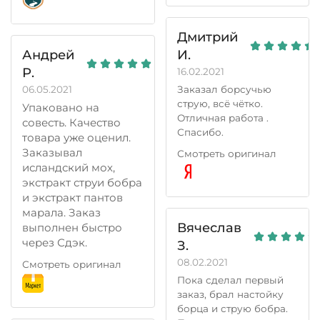
4 дня. Прошла
привозили многое.
хроническая усталость.
Решил впервые
Появилась какая то
Дмитрий
сделать заказ.
собранность и
Андрей
И.
Заказал экстракт
целостность
пантов марала и
Р.
16.02.2021
организма.
струи бобра. Будем
Почувствовалась
06.05.2021
Заказал борсучью
использовать для
большая
струю, всё чётко.
Упаковано на
профилактики и
работоспособность.
Отличная работа .
совесть. Качество
вообще для
Ещё заметил эффект
Спасибо.
товара уже оценил.
здоровья.
спокойствия.
Заказывал
Смотреть оригинал
Изменилось в лучшую
Впечатлило
исландский мох,
сторону качество
удобство, быстрота.
экстракт струи бобра
секса. Жалко только
Также не менее
и экстракт пантов
наших младших
порадовала
марала.
Заказ
братьев бобров....они
оперативность
Вячеслав
выполнен быстро
такие мирные и
ответов и
через Сдэк.
хорошие. Ну что
З.
информирования.
поделаешь.... Это
08.02.2021
Благодарю за то, что
Смотреть оригинал
жизнь.
развили такую
Пока сделал первый
возможность
заказ, брал настойку
обращаться к Вам за
борца и струю бобра.