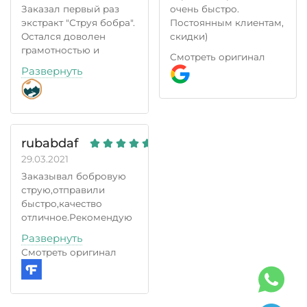
Заказал первый раз
очень быстро.
экстракт "Струя бобра".
Постоянным клиентам,
Остался доволен
скидки)
грамотностью и
Смотреть оригинал
отзывчивостью
Развернуть
персонала. Отправили
оперативно почтой
России. Пришла
посылка на удивление
очень быстро (Все
rubabdaf
время отслеживалась).
29.03.2021
Сам экстракт в
подлинности
Заказывал бобровую
подозрений не
струю,отправили
вызывает. Можно
быстро,качество
смело заказывать
отличное.Рекомендую
продукции этого
обращаться в
Развернуть
магазина.
Алтайский
Смотреть оригинал
заготовитель.