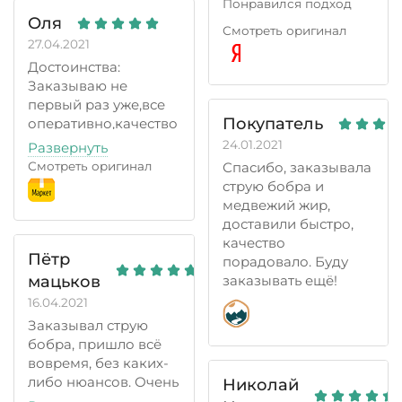
Понравился подход
заказом заготовок.
Оля
менеджеров -
Отдельное спасибо
Смотреть оригинал
профессиональный и
за быстроту
27.04.2021
вежливый. Отгрузили
доставки,
Достоинства:
быстро. Сегодня
пользовался СДЭК.
Заказываю не
забрал в нашем
Практически за три
первый раз уже,все
СДЭКе. Планирую
дня из Барнаула в
Покупатель
оперативно,качество
обращаться и в
Москву. Товар
на высшем уровне.
24.01.2021
Развернуть
дальнейшем, благо и
полностью
Упаковано отлично.
цены вменяемые и
Смотреть оригинал
Спасибо, заказывала
соответствует, очень
Недостатки:
ассортимент
струю бобра и
хорошо упакован.
Нет
привлекательный.
медвежий жир,
Успехов в делах и
Комментарий:
Спасибо и удач!
доставили быстро,
наилучших
Очень довольна,
качество
пожеланий!
заказывала струю
Пётр
порадовало. Буду
бобра,медвежью
мацьков
заказывать ещё!
желчь, все отлично.
16.04.2021
Заказывал струю
бобра, пришло всё
вовремя, без каких-
либо нюансов. Очень
Николай
доволен, что