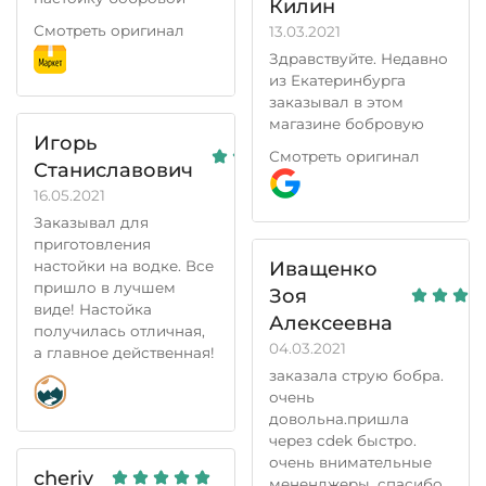
Килин
Сотрудники
струи. Как всегда, все
обьясняют это
Смотреть оригинал
13.03.2021
очень оперативно. 25
усушкой утряской
Здравствуйте. Недавно
мая заказал. 26 мая
при
из Екатеринбурга
они отправили
транспортировке, но
заказывал в этом
посылку СДЭК, а 28-го
на самом деле, это
магазине бобровую
я её уже получил в
Игорь
происходит из за
струю, после заказа
Московской области.
Смотреть оригинал
того, что товар
через 10 минут мне
Станиславович
Порекомендовал этот
перезвонили, всё
взвешивается при
магазин своим
16.05.2021
уточнили и я
закупке самим
друзьям. Так держать!!!
Заказывал для
подтвердил заказ. Я
магазином, а при
приготовления
получил свою посылку
реализации почему
Иващенко
настойки на водке. Все
через 4 дня. Работают
то нет и убытки несет
пришло в лучшем
Зоя
очень хорошо я очень
покупатель, а не
виде! Настойка
рад, что есть такие
Алексеевна
продавец, хотя
получилась отличная,
добросовестный люди.
04.03.2021
конечно 10 грамм
а главное действенная!
это не так и
заказала струю бобра.
критично!
очень
Комментарий:
довольна.пришла
В целом хороший
через cdek быстро.
очень внимательные
магазин,
cheriv
мененджеры. спасибо