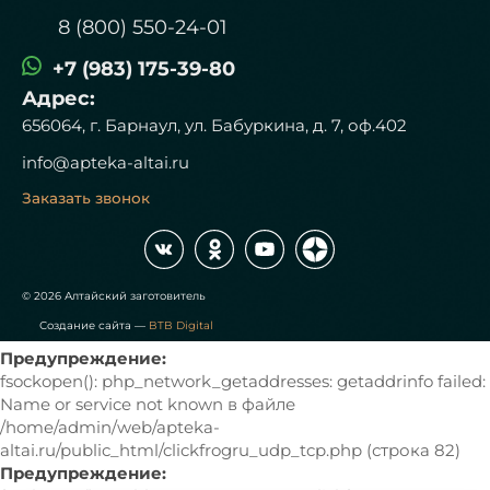
8 (800) 550-24-01
+7 (983) 175-39-80
Адрес:
656064, г. Барнаул, ул. Бабуркина, д. 7, оф.402
info@apteka-altai.ru
Заказать звонок
© 2026 Алтайский заготовитель
Создание сайта —
BTB Digital
Предупреждение:
fsockopen(): php_network_getaddresses: getaddrinfo failed:
Name or service not known в файле
/home/admin/web/apteka-
altai.ru/public_html/clickfrogru_udp_tcp.php (строка 82)
Предупреждение: