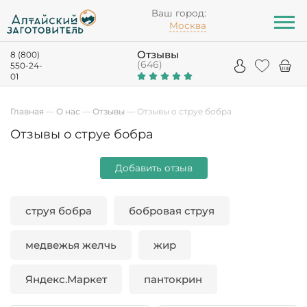
Ваш город:
Москва
Отзывы
8 (800)
(646)
550-24-
01
Главная
—
О нас
—
Отзывы
—
Отзывы о струе бобра
Отзывы о струе бобра
Добавить отзыв
струя бобра
бобровая струя
медвежья желчь
жир
Яндекс.Маркет
пантокрин