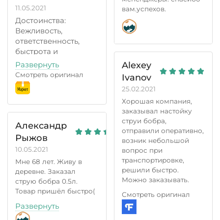
рекомендую
11.05.2021
вам.успехов.
Достоинства:
Вежливость,
ответственность,
быстрота и
разумеется -
Развернуть
Alexey
качество товара
Смотреть оригинал
Ivanov
Недостатки:
25.02.2021
Скорее просьба -
Хорошая компания,
проверить оф.сайт на
заказывал настойку
ошибки. Иногда
струи бобра,
возникали трудности
Александр
отправили оперативно,
при открытии
Рыжов
возник небольшой
корзины в
10.05.2021
вопрос при
мобильной версии
транспортировке,
Мне 68 лет. Живу в
сайта. Это не в упрёк,
решили быстро.
деревне. Заказал
ребят как будет
Можно заказывать.
струю бобра 0.5л.
возможность -
Товар пришёл быстро(
Смотреть оригинал
поправьте
10 дней). Эффект
Комментарий:
Развернуть
проявился где то через
Из Алтая друзья