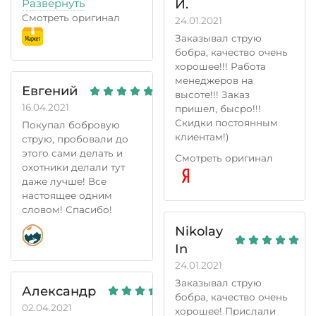
И.
Развернуть
обошлось без
Смотреть оригинал
24.01.2021
геморроя
Заказывал струю
Нравится выбор
бобра, качество очень
продукции,
хорошее!!! Работа
собираюсь ещё раз
менеджеров на
воспользоваться
Евгений
высоте!!! Заказ
услугами компании.
16.04.2021
пришел, бысро!!!
Скидки постоянным
Покупал бобровую
клиентам!)
струю, пробовали до
этого сами делать и
Смотреть оригинал
охотники делали тут
даже лучше! Все
настоящее одним
словом! Спасибо!
Nikolay
In
24.01.2021
Заказывал струю
Александр
бобра, качество очень
02.04.2021
хорошее! Прислали