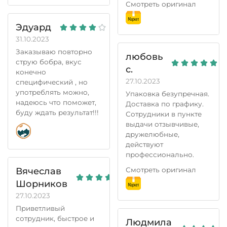
Смотреть оригинал
Эдуард
31.10.2023
Заказываю повторно
любовь
струю бобра, вкус
с.
конечно
27.10.2023
специфический , но
употреблять можно,
Упаковка безупречная.
надеюсь что поможет,
Доставка по графику.
буду ждать результат!!!
Сотрудники в пункте
выдачи отзывчивые,
дружелюбные,
действуют
профессионально.
Вячеслав
Смотреть оригинал
Шорников
27.10.2023
Приветливый
сотрудник, быстрое и
Людмила