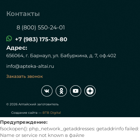
Контакты
8 (800) 550-24-01
+7 (983) 175-39-80
Адрес:
656064, г. Барнаул, ул. Бабуркина, д. 7, оф.402
info@apteka-altai.ru
Заказать звонок
© 2026 Алтайский заготовитель
Создание сайта —
BTB Digital
Предупреждение:
fsockopen(): php_network_getaddresses: getaddrinfo failed:
Name or service not known в файле