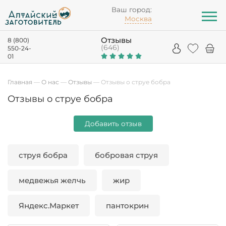
Ваш город:
Москва
Отзывы
8 (800)
(646)
550-24-
01
Главная
—
О нас
—
Отзывы
—
Отзывы о струе бобра
Отзывы о струе бобра
Добавить отзыв
струя бобра
бобровая струя
медвежья желчь
жир
Яндекс.Маркет
пантокрин