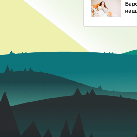
Бар
каш