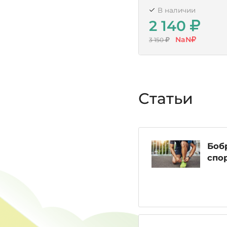
В наличии
2 140
NaN
3 150
Статьи
Бобр
спо