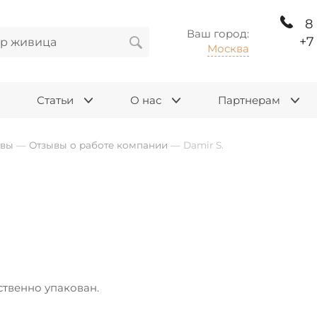
8
Ваш город:
+7
Москва
Статьи
О нас
Партнерам
ывы
—
Отзывы о работе компании
—
Damir S.
ственно упакован.