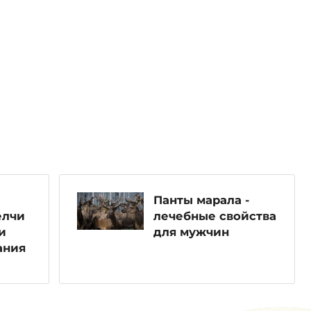
Панты марала -
елчи
лечебные свойства
и
для мужчин
ания