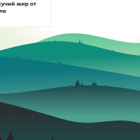
сучий жир от
ля