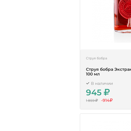
Струя бобра
Струя бобра Экстра
100 мл
В наличии
945
-914
1 859