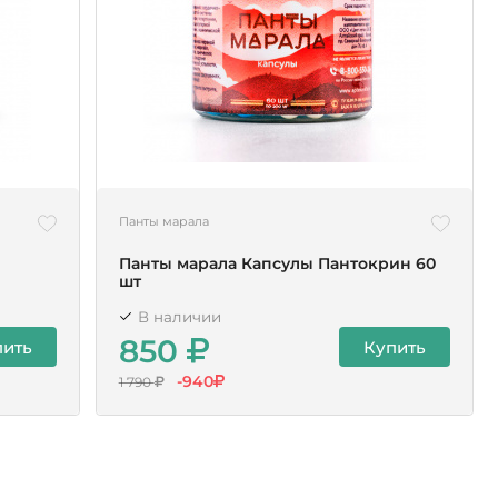
Панты марала
Панты марала Капсулы Пантокрин 60
шт
В наличии
850
пить
Купить
-940
1 790