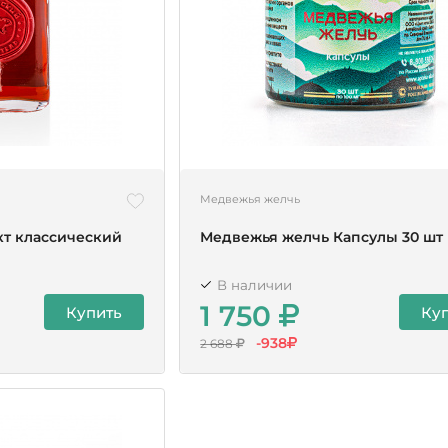
Медвежья желчь
кт классический
Медвежья желчь Капсулы 30 шт
В наличии
1 750
Купить
Ку
-938
2 688