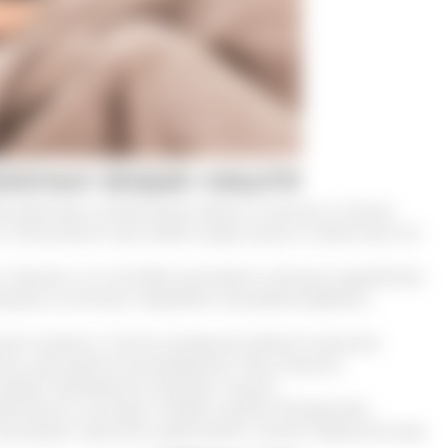
азных видах кашля
действие на белковый обмен в клетках и тканях,
о назначается при любом виде кашля и облегчает его
 Однако, он способен доставить сильные неудобства
грузку на легкие, подавляет кашлевой рефлекс,
ия мокроты. После натирания области органов
и, улучшается ее выведение. При сильном
нижает проявления лающего кашля.
ечается у молодых людей и детей. Вследствие
 вызывают приступы удушливого кашля. Барсучий жир