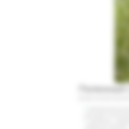
Полезный 
Более полный химичес
витаминный компл
улучшают состояни
цитамины – веще
отдельных органов