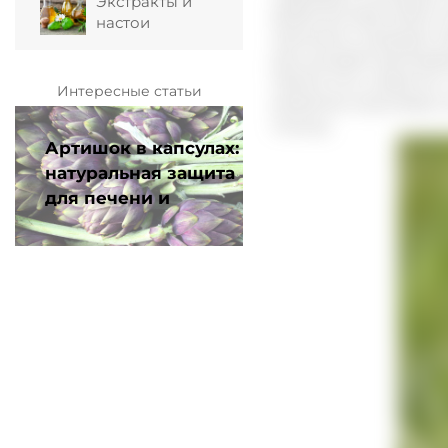
Экстракты и
Добытый жир имеет ко
настои
организм и выводят п
раз ускоряет регенер
Кроме того, известно
Интересные статьи
развитие опухолевых 
мышцу.
Артишок в капсулах:
натуральная защита
для печени и
пищеварения