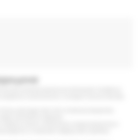
едицине
нтов для лечения различных болезней. Особенно
х веществ и аминокислот, которые помогут быстро
спячку, расходуя при этом полезные вещества,
верь запасается заранее.
и жирных кислот, витаминов, микроэлементов и
иоксиданта и позволяет зверьку без проблем