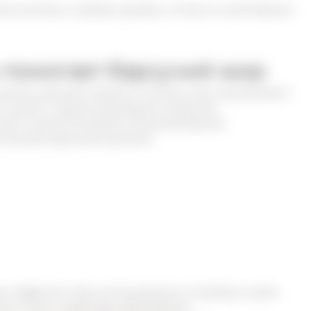
ой системы, снижают уровень «плохого холестерина»,
х помогает барсучий жир
органы дыхания. Именно поэтому, сало применяется
ом кашле с трудноотделяемой мокротой.
ляет снизить активность болезнетворной
становить функции дыхания.
ых эффектов. При использовании в лечебных целях
ста, пола и характера заболевания.