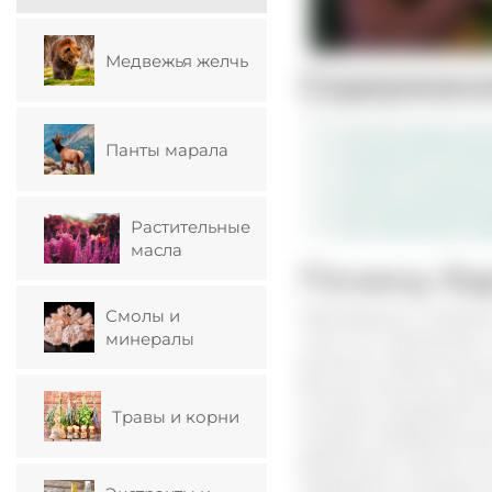
Медвежья желчь
Содержан
Почему барсучий
Панты марала
Полезный состав
Список основных 
Использование б
Растительные
Как принимать ба
масла
Почему ба
Жир барсука, пожалуй
Смолы и
минералы
часто его применяют 
вылечить практически
Все достоинства сала
которые содержатся в
Травы и корни
Поедая определенный 
ферментов. Кроме тог
переждать холодную 