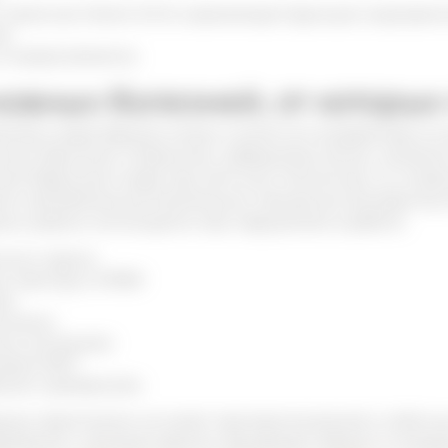
такие как Омега 3-6-9, нормализуют функции эндокринн
ие
и макроэлементы.
овных болезней, от которы
твом жира барсука можно считать его воздействие на 
ском бронхите, пневмонии, туберкулезе легких, затяжн
ии барсучьего жира при легочных патологиях, он позво
ть проявление воспалительных процессов, быстрее вос
ука широко используется при нарушениях в работе:
ного тракта
ых простуд и ОРВИ
жи
и волос
ых состояниях
анами ЖКТ
ссах и депрессиях.
сука практически не имеет противопоказаний и побочн
роваться с лечащим врачом. Дозировка зависит от возра