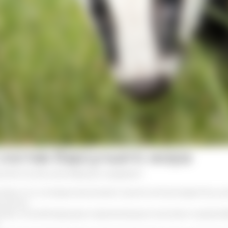
состав барсучьего жира
кий состав сала барсука содержит:
екс А, Е, которые выступают в роли антиоксидантов, у
е волос
ства, способствующие нормализации мозгового кровооб