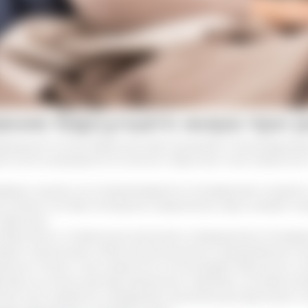
ание барсучьего жира при р
родный состав, барсучий жир оказывает стимулирующее 
та легче выводится из легких и бронхов. Сало животног
едко кашель не сопровождается отхождением мокроты.
я в своем составе липидные соединения, жир снижает на
 бронхах.
бронхите и пневмонии возможно затруднение отхожден
иром происходит облегчение дыхания и разжижение слиз
ьных стенок, сало животного успокаивает бронхов и с
Одна из самых распространенных проблем, которая встр
ные пути сужаются, затрудняют дыхательную функцию и