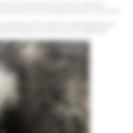
стро восстанавливают иммунитет, укрепляют
 нанесенное на плохо заживающие раны в несколько
ы, улучшающие обмен веществ и предотвращающие
зволяет держать в тонусе сосуды и сердечную