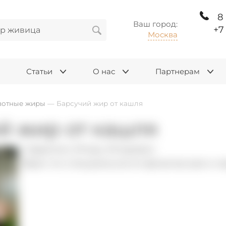
8
Ваш город:
+7
Москва
Статьи
О нас
Партнерам
отные жиры
—
Барсучий жир от кашля
й жир от кашля
Гаврилин Игорь Игоревич
Врач по специальности физическая и 