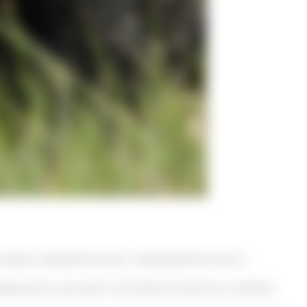
скоряют заживление ран, повреждений кожи и
ращения, улучшают мозговую активность и работу