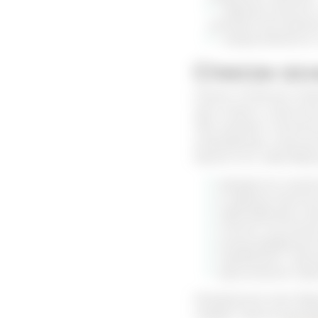
жирные кислоты, 
снимают воспален
микроэлементы 
Список осн
Самым полезным свойс
при остром и хрониче
При целевом назначен
микрофлоры, уменьши
Кроме того, жир барс
желудочно-кишеч
в период сезонн
заболеваниях ко
плохом состояни
иммунодефицитн
проблемах с орг
хронических стре
Натуральное сало бар
следует проконсульти