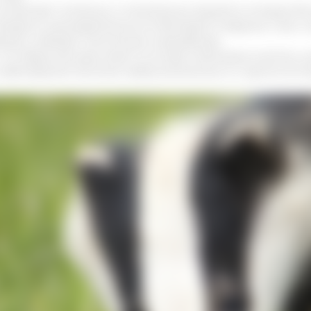
нцентрат полезных и питательных веществ, которые бы
родукты жизнедеятельности бактерий и вирусов. Сало,
ацию и убивает патогенную микрофлору.
, что барсучий жир имеет в составе олеиновые кислот
заболеваний. Богатый набор витаминов А и группы В по