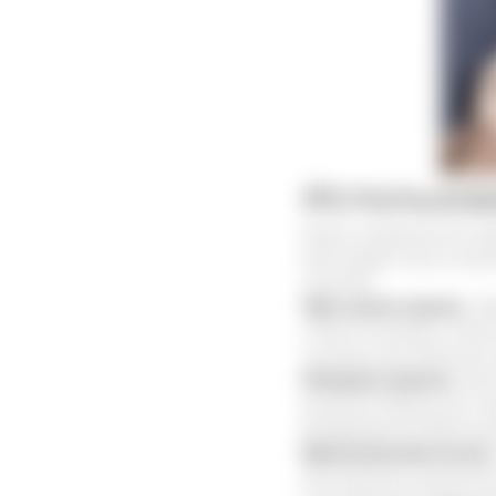
Использов
Имея натуральный при
благодаря чему мокро
течение.
При сухом кашле.
Нер
и боль человеку. Име
снимает воспаление в
Мокрый кашель.
При 
дыхания барсучьим ж
раздражении бронхиал
Бронхиальная астма.
воспаления, дыхатель