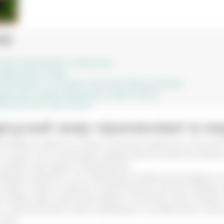
ие
 жир применяют в медицине
 барсучьего жира
болезней, от которых помогает барсучий жир
арсучьего жира при разных видах кашля
рсучье сало при кашле
рсучий жир применяют в м
, является одним из самых полезных животных компоне
от кашля. Это настоящий кладезь биологически активны
 любое простудное заболевание.
 барсука связаны с его природной привычкой впадать в 
 жиру. Чтобы их хватило на длительный зимний период, з
набор трав и растений, барсук пополняет запас жиров 
о, жир выступает в роли природного антибиотика и ант
пору.