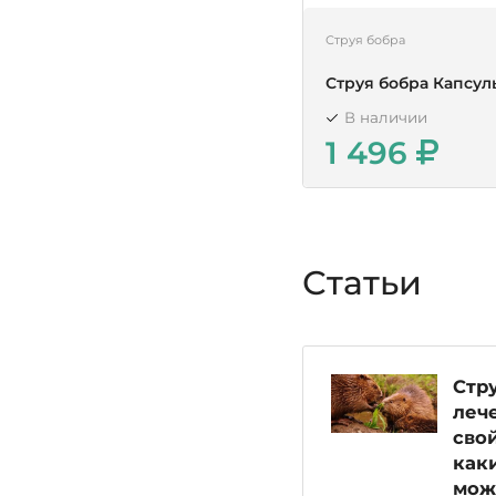
Струя бобра
Струя бобра Капсул
В наличии
1 496
Статьи
Стру
леч
свой
как
мож