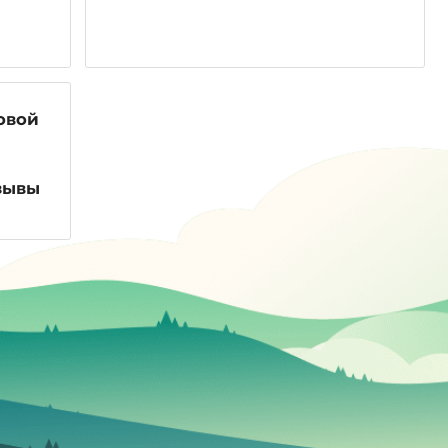
овой
зывы