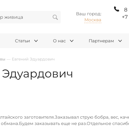
8
Ваш город:
+7
Москва
Статьи
О нас
Партнерам
ывы
—
Евгений Эдуардович
 Эдуардович
лтайского заготовителя.Заказывал струю бобра, вес, кач
з обмана.Будем заказывать еще не раз.Отдельное спасиб