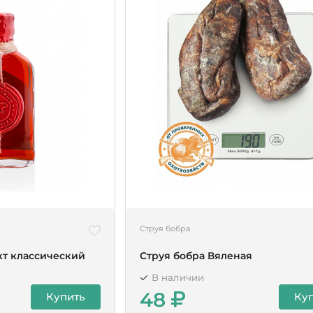
Струя бобра
кт классический
Струя бобра Вяленая
В наличии
48
Купить
Ку