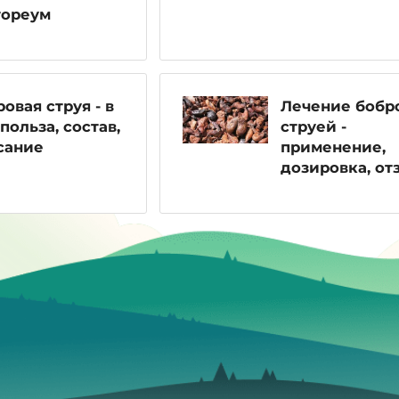
тореум
овая струя - в
Лечение бобр
польза, состав,
струей -
сание
применение,
дозировка, от