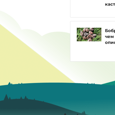
кас
Бобр
чем 
опи