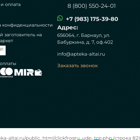
 и оплата
8 (800) 550-24-01
+7 (983) 175-39-80
а конфиденциальности
Адрес:
й заготовитель на
656064, г. Барнаул, ул.
аркет
Бабуркина, д. 7, оф.402
info@apteka-altai.ru
 оплаты
Заказать звонок
a-altai.ru/public_html/clickfrogru_udp_tcp.php (строка 82)