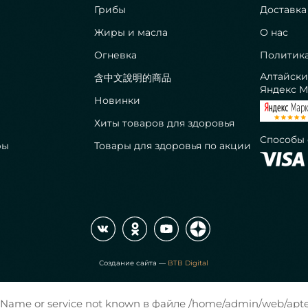
Грибы
Доставка
Жиры и масла
О нас
Огневка
Политик
Алтайски
含中文說明的商品
Яндекс М
Новинки
Хиты товаров для здоровья
Способы
ры
Товары для здоровья по акции
Создание сайта —
BTB Digital
: Name or service not known в файле /home/admin/web/aptek