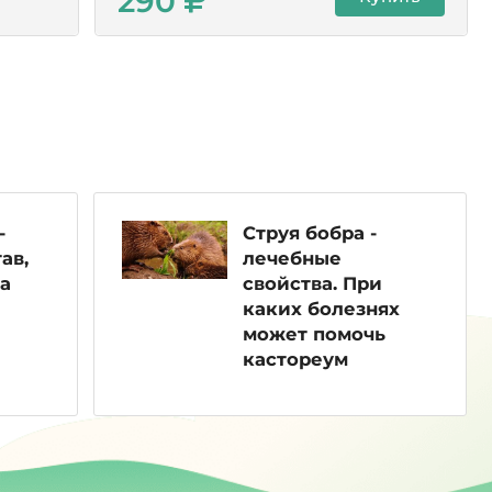
290
-
Струя бобра -
ав,
лечебные
а
свойства. При
каких болезнях
может помочь
кастореум