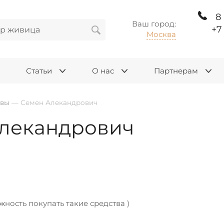
8
Ваш город:
+7
Москва
Статьи
О нас
Партнерам
ывы
—
Семен Алекандрович
лекандрович
жность покупать такие средства )