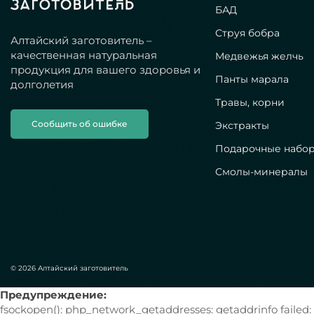
БАД
Струя бобра
Алтайский заготовитель –
качественная натуральная
Медвежья желчь
продукция для вашего здоровья и
Панты марала
долголетия
Травы, корни
Сообщить об ошибке
Экстракты
Подарочные набо
Смолы-минералы
© 2026 Алтайский заготовитель
Предупреждение:
fsockopen(): php_network_getaddresses: getaddrinfo failed