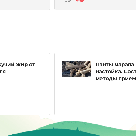
-59
664
сучий жир от
Панты марала 
ля
настойка. Сост
методы прием