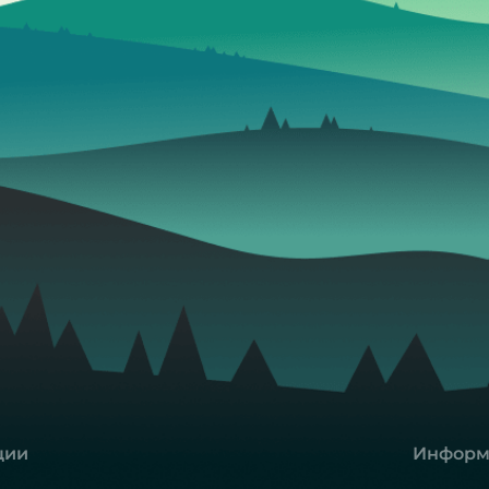
ции
Информ