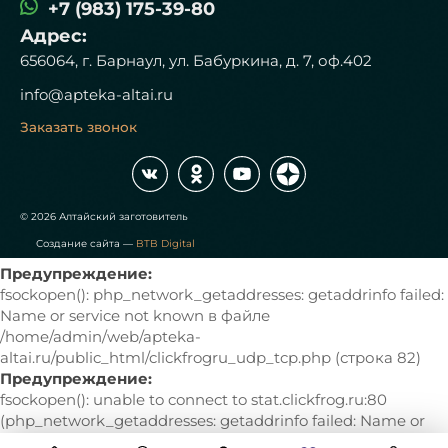
+7 (983) 175-39-80
Адрес:
656064, г. Барнаул, ул. Бабуркина, д. 7, оф.402
info@apteka-altai.ru
Заказать звонок
© 2026 Алтайский заготовитель
Создание сайта —
BTB Digital
Предупреждение:
fsockopen(): php_network_getaddresses: getaddrinfo failed:
Name or service not known в файле
/home/admin/web/apteka-
altai.ru/public_html/clickfrogru_udp_tcp.php (строка 82)
Предупреждение:
fsockopen(): unable to connect to stat.clickfrog.ru:80
(php_network_getaddresses: getaddrinfo failed: Name or
service not known) в файле /home/admin/web/apteka-