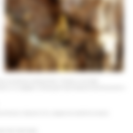
а
ень активным веществом. Также, в составе
твом и А-цедрен, имеющий противовоспалительный и
тетиком. Кроме того, среди ее свойств можно
ар при простуде