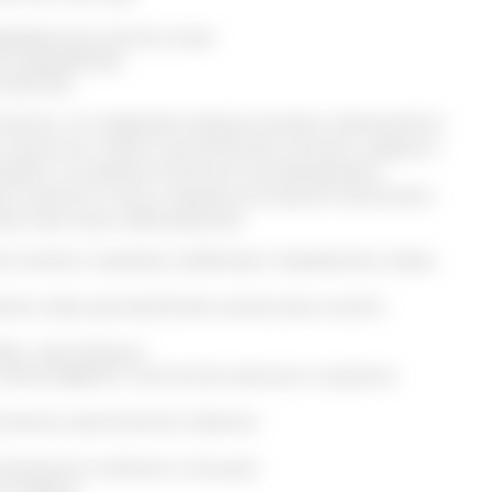
режденные участки кожи
ой микрофлоры
войства.
етить, что кедровая живица активно применяется
кишечного тракта, дыхательной системы, сердца и
епараты на живице помогают активизировать
же повысить тонус в период истощения организма.
на при таких заболеваниях:
и экземе, псориазе, грибковых поражениях, язвах,
ите, язве, расстройствах кишечника, колите,
бам, простейшим
пиелонефрите, патологиях женских и мужских
млении, хронических стрессах
процессах в связках и мышцах
ни сердца