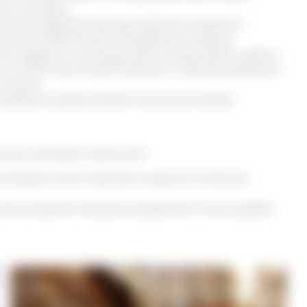
ях суставов.
а основе кедровой живицы являются мощными
ными антибиотиками. Натуральная живица
лу, твердую по текстуре светло-коричневого цвета с
. Чтобы приготовить бальзам, к живице добавляют
отжима.
родукта, живица бывает нескольких видов:
му ее называют подсочкой.
я живица. Она позволяет сохранить полезные
 для ускорения процесса выделения смолы, дерево
о
ю