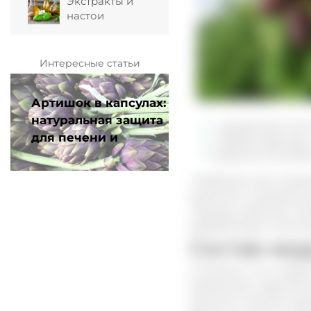
Экстракты и
настои
Интересные статьи
Артишок в капсулах:
натуральная защита
натуральная или
для печени и
собрана вручную,
пищеварения
добытая способом
Наиболее часто приме
свойства и натуральны
Живицу, добытую мето
обрабатывают химиче
Состав ке
Считается, что у кед
сравнению с другими 
ценность. Многие люд