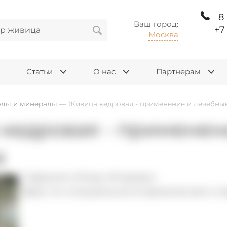
8
Ваш город:
+7
Москва
Статьи
О нас
Партнерам
лы и минералы
—
Живица кедровая - применение и лечебные
кедровая - применен
а
Гаврилин Игорь Игоревич
Врач по специальности физическая и 