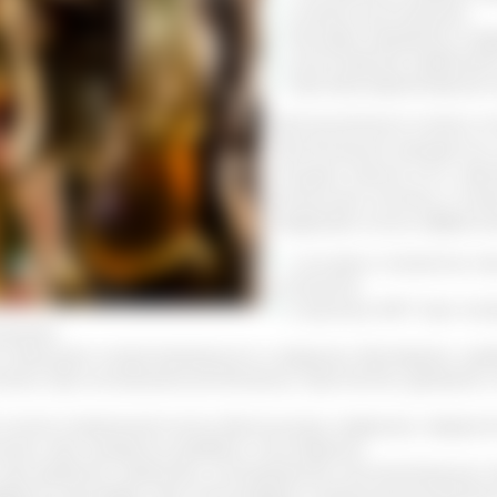
снимать воспаление
быстрее заживлять пов
уничтожение грибков
противопаразитарные с
Дополнительно можно отм
при болезнях желудочно-
сосудов. Кроме того, пр
иммунную систему, а так
Кедровая смола эффектив
на коже и слизистых пр
стоматите
в органах ЖКТ при гастр
инезиях
повышает сопротивляемость к вирусам, бактериям, гри
емы при мочекаменной болезни, простатите, уретрите, 
после сотрясений мозга, бессоннице, неврозах, переуто
темы при сахарном диабете, гипотиреозе
при артритах, артрозах, остеоартрозах, воспалительных 
фаркта миокарда, при стенокардии, ишемической болез