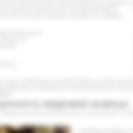
ложить кусочек смолы к открытой ранке или трещине н
ия снизится в несколько раз. Это обуславливается
огически активных веществ, которые есть в живице.
орбиновая кислота
ега 3, 6, 9
инения
ементы
 масел в живице достигает более 30%, что делает ее оч
ар, альфа-пинен, обладающий антибактериальным свойс
фект.
ценность кедровой живицы
 кедровая живица является мощным антисептиком и анес
способность сбивать ж