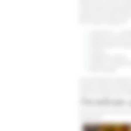
Даже если просто при
коже, время заживлен
редким составом биол
В составе находятся:
витамин С – аск
жирные кислоты Ом
терпеновые соед
смолы
эфирные масла
микро и макроэл
фитонциды.
Концентрация эфирных
присутствует скипид
противогрибковый эф
Лечебная 
Как мы уже отметили,
выделить: