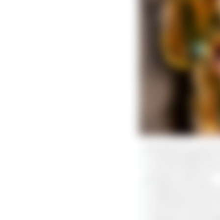
панкреатите, диск
иммунодефиците 
мочеполовой сист
половых органов
нервной системы 
эндокринной сис
костной системы 
сердца после ин