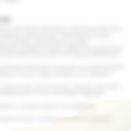
ле
ют в растирках и бальзамах, мазях на основе масла
 живицы в несколько раз. Такой бальзам можно
ия на суставах и воспаленных мышцах.
ы быстро купируют болевой синдром при защемлении
е принимают ванны. Для этого в ванну добавляются
воспаление применяют ингаляции на основе бальзама
эфирным маслом кедра, эвкалипта или лаванды и
и ложатся спать. Дополнительно, бальзам принимают
ацию 15-20%. То есть, на 10 грамм кедрового
судить с лечащим врачом. Он определит
материала только с активной ссылкой на оригинал.