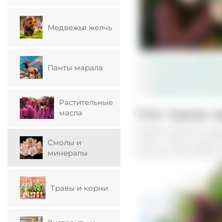
Медвежья желчь
Что такое кедров
Панты марала
Состав кедровой
Лечебная ценнос
Применение живи
Растительные
Что такое 
масла
Живица хвойных пород
коры и служит защито
Смолы и
лучшему приклеивани
минералы
Травы и корни