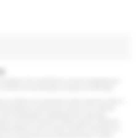
а
я дерева. Она появляется на месте повреждения
 липкой консистенцией, которая способствует
ной особенности, растение может защитить себя от
олезнетворных организмов. Кроме того, живица
и восстанавливает поврежденную структуру.
енно для всех хвойных пород, однако наиболее
овая живица. На ее основе готовятся препараты в
ки. Его используют для заживления ран, ссадин,