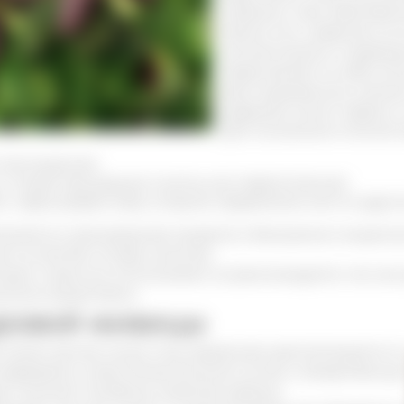
порезов и при заболевани
Кроме того, средства н
антисептиками и природ
представляет из себя смо
ярко выраженным запахом
кедровое масло первого 
Для понимания отличий п
 неочищенная
 а также прошедшая очистку или перетопленная
, через разрез коры острыми предметами или по-друго
няется в производстве лекарств и бальзамов очищенна
й состав без потери качества.
дом подсочки использовать не рекомендуется, так как
скими веществами.
дровой живицы
ра самая ценная смола. Она медленнее кристаллизуется п
деревьями, имеет более богатый состав и лекарственну
и отмечают лечебные свойства живицы.