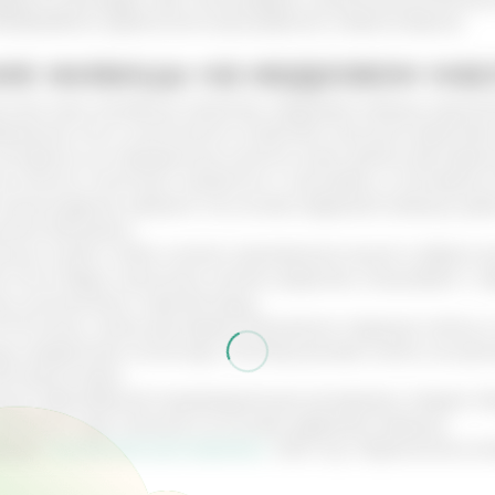
мбофлебите, варикозном расширении, атеросклерозе.
е живицы на кедровом мас
стью свои лечебные свойства, кедровую живицу применя
авление этого компонента позволяет улучшить действие
компресса на пораженные участки кожи, делать растиран
я отлично помогают совместно с массажем, а компресс
стеохондрозе, артрите. На основе кедровой живицы даж
апель бальзама.
ьных путей, чтобы снизить проявления кашля и убрать 
 этого берут несколько капель средства, смешивают с 
м количеством горячей воды.
0-15 минут, затем растирают бальзамом грудную клетку 
ке каждый раз после еды. Раствор должен иметь концентр
5 грамм воды.
ких заболеваний индивидуальную дозировку следует об
азначит курс лечения на основе кедровой живицы.
пании
"Алтайский заготовитель"
. 2021 год. Перепечатка 