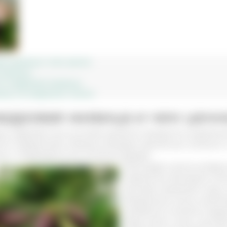
ая живица и чем ценна
 живицы
ть кедровой живицы
цы на кедровом масле
кедровая живица и чем ценн
: кедровая или сосновая является продуктом выделени
й от вредителей. Живица обладает ароматным запахом и
ю к поврежденному сегменту дерева.
Благодаря такой интерес
паразитов, бактерий и б
быстрее заживляет кору 
Выделение смолы свойств
целебной считается кедр
виде масел, мази, настой