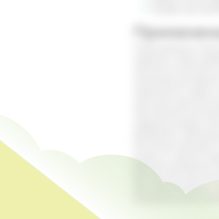
сосудов при тро
Применени
Чтобы раскрыть полно
кедрового ореха. Доб
наносить в качестве 
Например, растирани
седалищного нерва, о
несколько десятков к
При болезнях дыхател
кедровой живицы. Для
разбавляют небольши
Ингаляции проводят 1
внутрь по чайной лож
бальзама добавляют 8
Для лечения хроничес
противопоказания и н
Специально для ком