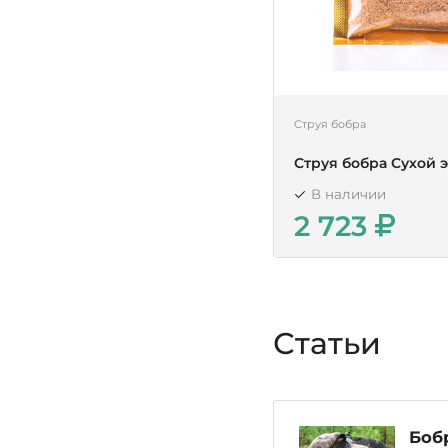
Струя бобра
Струя бобра Сухой 
В наличии
2 723
Статьи
Бобр