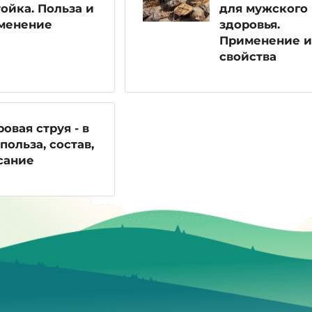
ойка. Польза и
для мужского
менение
здоровья.
Применение и
свойства
овая струя - в
польза, состав,
сание