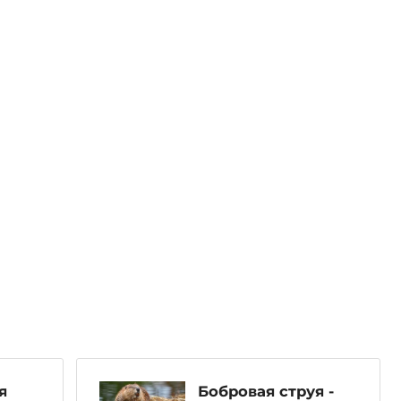
я
Бобровая струя -