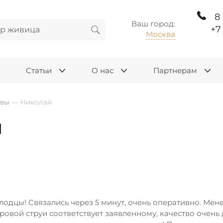
8
Ваш город:
+7
Москва
Статьи
О нас
Партнерам
ывы
—
Николай
й
одцы! Связались через 5 минут, очень оперативно. Мене
ровой струи соответствует заявленному, качество очень