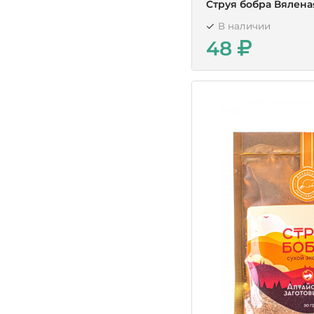
Струя бобра Вялена
В наличии
48