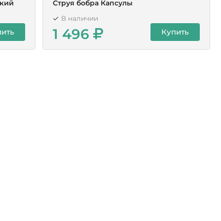
ский
Струя бобра Капсулы
В наличии
1 496
пить
Купить