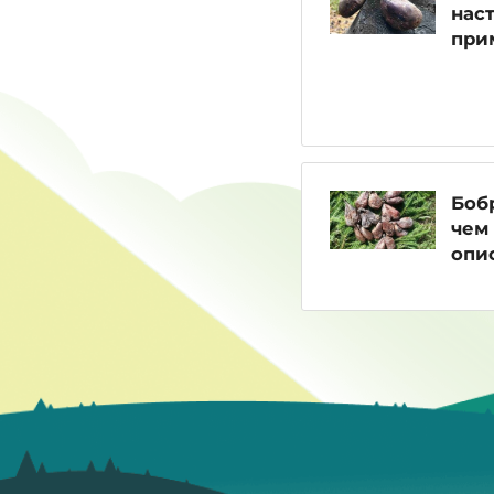
наст
при
Бобр
чем 
опи