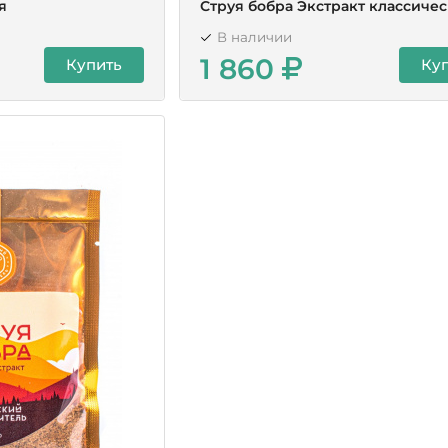
я
Струя бобра Экстракт классиче
В наличии
1 860
Купить
Ку