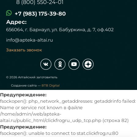
8 (800) 550-24-01
+7 (983) 175-39-80
Адрес:
656064, г. Барнаул, ул. Бабуркина, д. 7, оф.402
info@apteka-altai.ru
Заказать звонок
© 2026 Алтайский заготовитель
Создание сайта —
BTB Digital
Предупреждение:
fsockopen(): php_network_getaddresses: getaddrinfo failed:
Name or service not known в файле
/home/admin/web/apteka-
altai.ru/public_html/clickfrogru_udp_tcp.php (строка 82)
Предупреждение:
fsockopen(): unable to connect to stat.clickfrog.ru:80