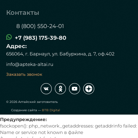
Контакты
8 (800) 550-24-01
+7 (983) 175-39-80
Адрес:
656064, г. Барнаул, ул. Бабуркина, д. 7, оф.402
info@apteka-altai.ru
Заказать звонок
© 2026 Алтайский заготовитель
Создание сайта —
BTB Digital
Предупреждение:
fsockopen(): php_network_getaddresses: getaddrinfo failed:
Name or service not known в файле