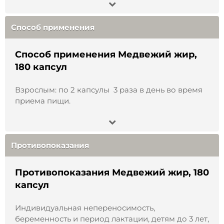
как части полноценного рациона.
Способ применения
:
Взрослым: по 2 штуки 3
Способ применения
раза в день во время приема пищи.
Способ применения Медвежий жир,
Противопоказания
:
индивидуальная
180 капсул
непереносимость к компонентам препарата,
беременность и период лактации.
Взрослым: по 2 капсулы 3 раза в день во время
приема пищи.
Условия хранения
:
хранить в недоступном для
детей месте, защищенном от света, при
Детям: по 1 капсуле 3 раза в день во время
температуре от 0 до +5°С.
приема пищи.
Противопоказания
Состав
: пищевой медвежий жир топленый, 180
штук по 230 мг
Противопоказания Медвежий жир, 180
Объем
:
180 шт.
капсул
Срок годности
:
24 месяца.
Индивидуальная непереносимость,
беременность и период лактации, детям до 3 лет,
Страна
производства
:
Россия