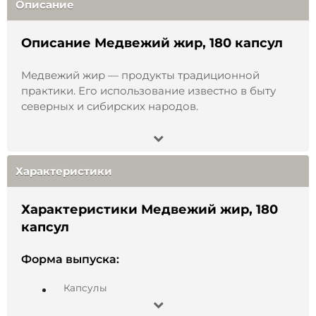
Описание
Описание Медвежий жир, 180 капсул
Медвежий жир — продукты традиционной
практики. Его использование известно в быту
северных и сибирских народов.
Медведь — крупное млекопитающее,
обитающее на территории России. Перед
спячкой животное накапливает жировые запасы,
Характеристики
в составе которых естественным образом
присутствуют жирные кислоты, в том числе
Характеристики Медвежий жир, 180
омега-3 и омега-6.
капсул
Медвежий жир — натуральный продукт
животного происхождения. В составе
Форма выпуска:
естественным образом присутствуют природные
компоненты, характерные для жиров
Капсулы
млекопитающих, включая: