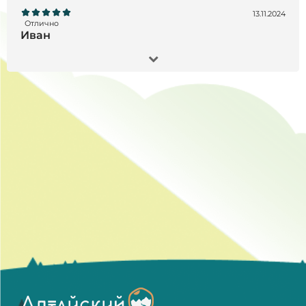
13.11.2024
Отлично
Иван
Заказал Черный орех экстракт, 200 мл- все
отлично !!! Товар пришел точно в срок, продукт
отличного качества, остался всем доволен!!!
Рекомендую)
28.10.2024
Отлично
Татьяна
Большое спасибо за быструю доставку,
качественную упаковку, одноразовые пипетки.
Сервис на высшем уровне!Это первый заказ,
начну принимать, дополню по результатам. Бог
помощь всем.
Читать все отзывы