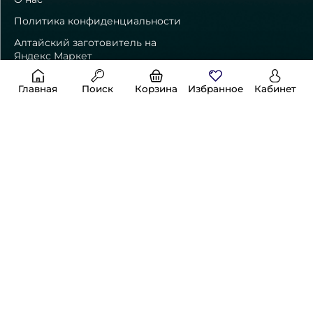
Политика конфиденциальности
Алтайский заготовитель на
Яндекс Маркет
Главная
Поиск
Корзина
Избранное
Кабинет
Способы оплаты
Контакты
8 (800) 550-24-01
+7 (983) 175-39-80
Адрес:
656064, г. Барнаул, ул. Бабуркина, д. 7, оф.402
info@apteka-altai.ru