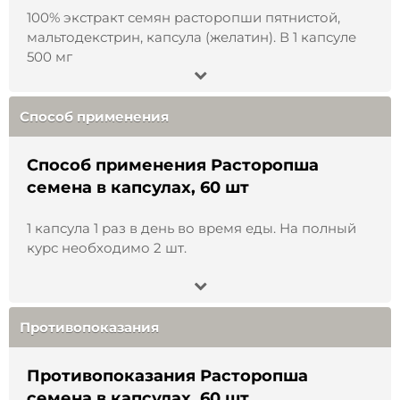
помещении, чтобы сохранить их природные
100% экстракт семян расторопши пятнистой,
свойства и избежать порчи.
мальтодекстрин, капсула (желатин). В 1 капсуле
Все этапы заготовки осуществляются в
500 мг
соответствии с принципами устойчивого
природопользования — с соблюдением норм
сбора дикорастущего растительного сырья и
Способ применения
заботой об экосистеме.
Способ применения Расторопша
В естественном виде содержит:
семена в капсулах, 60 шт
флавоноиды, включая силимарин;
витамины группы B (B1, B3, B5, B9), а также
1 капсула 1 раз в день во время еды. На полный
витамин К;
курс необходимо 2 шт.
аминокислоты растительного происхождения;
микро- и макроэлементы (кальций, магний, цинк,
хром, бор, ванадий, натрий);
природные соединения, обладающие
антиоксидантными свойствами.
Противопоказания
Расторопшу традиционно применяют для
поддержки:
Противопоказания Расторопша
семена в капсулах, 60 шт
общего самочувствия в осенне-зимний период;