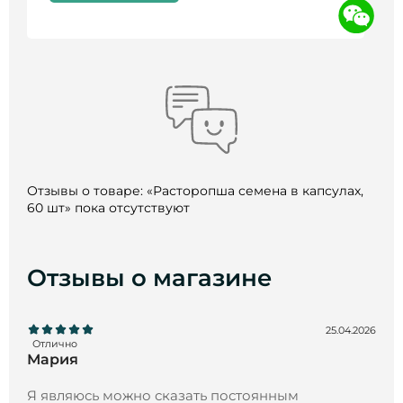
Срок годности
:
36 месяцев.
Страна производства
:
Россия
Не является БАД
и
лекарством
.
Перед
применением проконсультируйтесь со
специалистом
.
Отзывы о товаре: «Расторопша семена в капсулах,
60 шт» пока отсутствуют
Отзывы о магазине
25.04.2026
Отлично
Мария
Я являюсь можно сказать постоянным