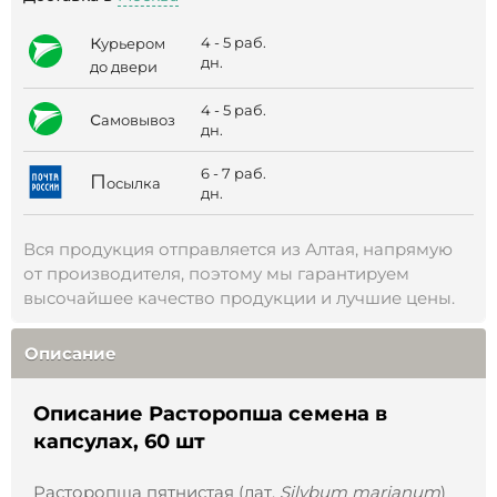
к
4 - 5 раб.
урьером
дн.
до двери
4 - 5 раб.
с
амовывоз
дн.
6 - 7 раб.
П
осылка
дн.
Вся продукция отправляется из Алтая, напрямую
от производителя, поэтому мы гарантируем
высочайшее качество продукции и лучшие цены.
Описание
Описание Расторопша семена в
капсулах, 60 шт
Расторопша пятнистая (лат.
Silybum marianum
)