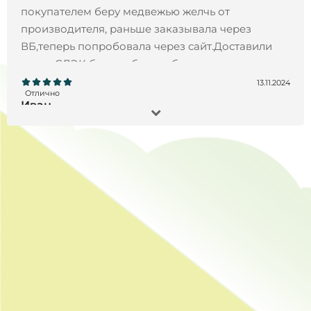
покупателем беру медвежью желчь от
производителя, раньше заказывала через
ВБ,теперь попробовала через сайт.Доставили
через СДЭК без проблем и быстро.
13.11.2024
Отлично
Иван
Заказал Черный орех экстракт, 200 мл- все
отлично !!! Товар пришел точно в срок, продукт
отличного качества, остался всем доволен!!!
Рекомендую)
28.10.2024
Отлично
Татьяна
Большое спасибо за быструю доставку,
качественную упаковку, одноразовые пипетки.
Сервис на высшем уровне!Это первый заказ,