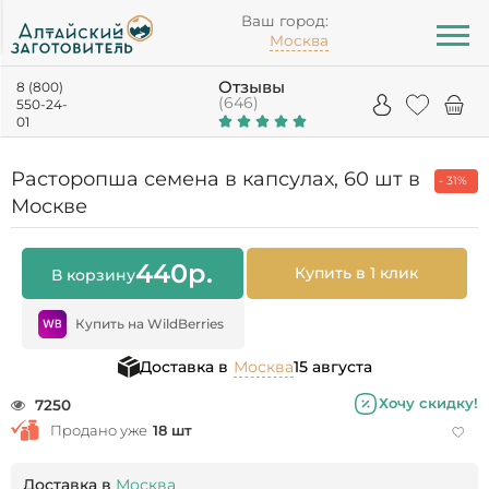
Ваш город:
Москва
Отзывы
8 (800)
(646)
550-24-
01
Расторопша семена в капсулах, 60 шт в
- 31%
Москве
440
р.
Купить в 1 клик
В корзину
Купить на WildBerries
Доставка в
Москва
15 августа
Хочу скидку!
7250
Продано уже
18 шт
Доставка в
Москва