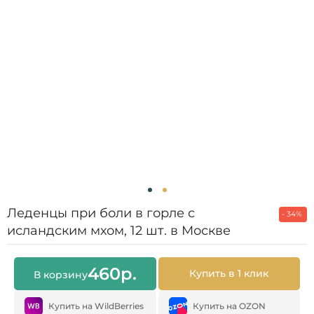
Леденцы при боли в горле с
- 34%
исландским мхом, 12 шт. в Москве
460
р.
Купить в 1 клик
В корзину
Купить на WildBerries
Купить на OZON