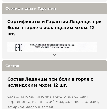
Орган:
Преимущества:
Сертификаты и Гарантия
- натуральные растительные компоненты;
Иммунитет
- мягкий травяной вкус с освежающими нотами;
ЛОР-органы
- удобный формат леденцов для ежедневного
Сертификаты и Гарантия Леденцы при
использования;
боли в горле с исландским мхом, 12
Цели применения:
- подходят для межсезонья и активного ритма
шт.
дня;
Противопростудное
- аккуратная упаковка — легко взять с собой.
Обезболивающее
Не является лекарственным средством и БАД.
Имеются противопоказания. Перед
употреблением рекомендуется
Состав
проконсультироваться со специалистом.
Состав Леденцы при боли в горле с
исландским мхом, 12 шт.
сахар, патока, лимонная кислота, экстракт
кордицепса, исландский мох, солодка экстракт,
эфирное масло шалфея.