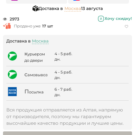
Доставка в
Москва
13 августа
Хочу скидку!
2973
Продано уже
17 шт
Доставка в
Москва
к
4 - 5 раб.
урьером
дн.
до двери
4 - 5 раб.
с
амовывоз
дн.
6 - 7 раб.
П
осылка
дн.
Вся продукция отправляется из Алтая, напрямую
от производителя, поэтому мы гарантируем
высочайшее качество продукции и лучшие цены.