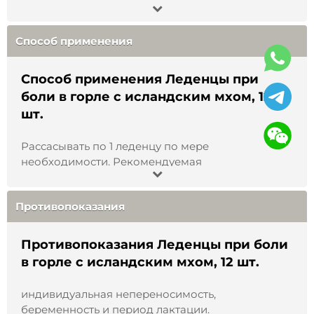
Способ применения
Способ применения Леденцы при
боли в горле с исландским мхом, 12
шт.
Рассасывать по 1 леденцу по мере
необходимости. Рекомендуемая
продолжительность и суточное потребление —
согласно информации на упаковке.
Постоянным клиентам - скидка 5%
Противопоказания
Противопоказания Леденцы при боли
Гарантируете качество продукции?
в горле с исландским мхом, 12 шт.
индивидуальная непереносимость,
Надежно ли упакован товар?
беременность и период лактации.