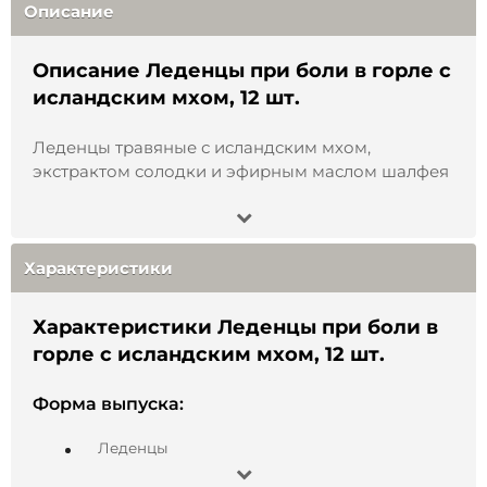
Описание
Описание Леденцы при боли в горле с
исландским мхом, 12 шт.
Леденцы травяные с исландским мхом,
экстрактом солодки и эфирным маслом шалфея
Натуральные травяные леденцы с мягким,
сбалансированным вкусом и свежими
растительными нотами. Удобный формат для
Характеристики
повседневного использования — дома, в дороге
и в офисе.
Характеристики Леденцы при боли в
Травяная композиция основана на классических
горле с исландским мхом, 12 шт.
растительных ингредиентах: исландском мхе,
экстракте солодки и эфирном масле шалфея.
Форма выпуска:
Леденцы бережно раскрывают вкус трав и дарят
ощущение свежести. Компактная упаковка
Леденцы
позволяет всегда иметь продукт под рукой.