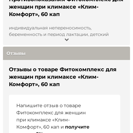
не выше +25°С.
женщин при климаксе «Клим-
Комфорт», 60 кап
Состав
:
экстракты клевера красного,
цимицифуги, соевых бобов, пустырника, хмеля,
индивидуальная непереносимость,
шиповника коричного, шалфея, боярышника,
беременность и период лактации, детский
календулы. Вспомогательные компоненты:
возраст до 12 лет.
мальтодекстрин, капсула (желатин).
Отзывы
Объем
:
60 шт по 500 мг.
Срок годности
:
36 месяцев.
Отзывы о товаре Фитокомплекс для
женщин при климаксе «Клим-
Страна производства
:
Россия
Комфорт», 60 кап
Не является БАД и лекарством
.
Перед
применением проконсультируйтесь со
Напишите отзыв о товаре
специалистом
.
Фитокомплекс для женщин
при климаксе «Клим-
Комфорт», 60 кап и
получите