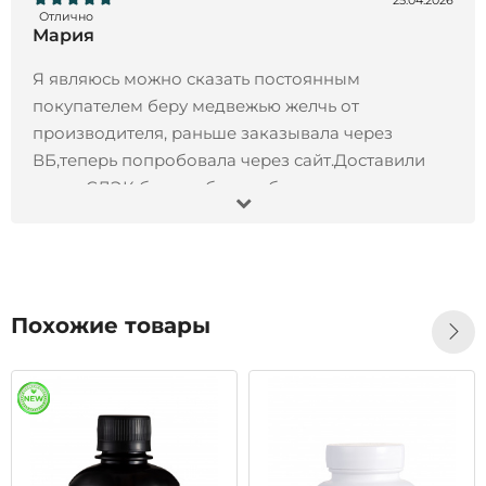
25.04.2026
Отлично
Мария
Я являюсь можно сказать постоянным
покупателем беру медвежью желчь от
производителя, раньше заказывала через
ВБ,теперь попробовала через сайт.Доставили
через СДЭК без проблем и быстро.
13.11.2024
Отлично
Иван
Заказал Черный орех экстракт, 200 мл- все
Похожие товары
отлично !!! Товар пришел точно в срок, продукт
отличного качества, остался всем доволен!!!
Рекомендую)
28.10.2024
Отлично
Татьяна