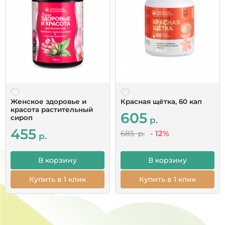
Большое спасибо за быструю доставку,
качественную упаковку, одноразовые пипетки.
Сервис на высшем уровне!Это первый заказ,
начну принимать, дополню по результатам. Бог
помощь всем.
Читать все отзывы
Женское здоровье и
Красная щётка, 60 кап
красота растительный
605
сироп
р.
455
685 р.
- 12%
р.
В корзину
В корзину
Купить в 1 клик
Купить в 1 клик