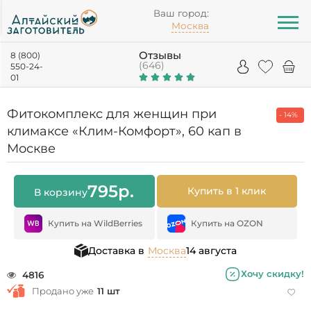
Ваш город:
Москва
Отзывы
8 (800)
(646)
550-24-
01
Фитокомплекс для женщин при
- 14%
климаксе «Клим-Комфорт», 60 кап в
Москве
795
р.
Купить в 1 клик
В корзину
Купить на WildBerries
Купить на OZON
Доставка в
Москва
14 августа
Хочу скидку!
4816
Продано уже
11 шт