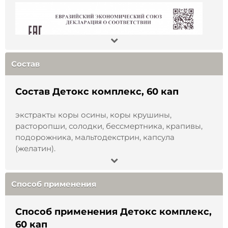
Условия хранения
:
хранить в сухом
недоступном для детей месте, при температуре
не выше +25°С.
Состав
:
экстракты коры осины, коры крушины,
расторопши, солодки, бессмертника, крапивы,
Состав
подорожника, мальтодекстрин, оболочка
(желатин).
Состав Детокс комплекс, 60 кап
Объем
:
60 шт по 500 мг.
экстракты коры осины, коры крушины,
Срок годности
:
36 месяцев.
расторопши, солодки, бессмертника, крапивы,
подорожника, мальтодекстрин, капсула
Страна производства
:
Россия
(желатин).
Не является БАД и лекарством
.
Перед
применением
проконсультируйтесь со
Способ применения
специалистом
.
Способ применения Детокс комплекс,
60 кап