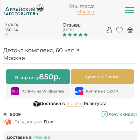
Ваш город:
Москва
Отзывы
8 (800)
(646)
550-24-
01
Детокс комплекс, 60 кап в
Москве
850
р.
Купить в 1 клик
В корзину
Купить на WildBerries
Купить на OZON
Доставка в
Москва
16 августа
Хочу скидку!
5009
Продано уже
11 шт
Доставка в
Москва