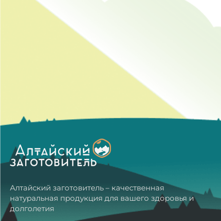
отличного качества, остался всем доволен!!!
Рекомендую)
28.10.2024
Отлично
Татьяна
Большое спасибо за быструю доставку,
качественную упаковку, одноразовые пипетки.
Сервис на высшем уровне!Это первый заказ,
начну принимать, дополню по результатам. Бог
помощь всем.
Читать все отзывы
Алтайский заготовитель – качественная
натуральная продукция для вашего здоровья и
долголетия