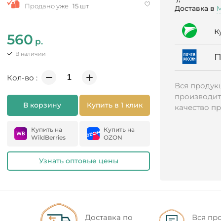
Продано уже
15 шт
Доставка в
к
560
р.
В наличии
Кол-во :
Вся продукц
производит
В корзину
Купить в 1 клик
качество п
Купить на
Купить на
WildBerries
OZON
Узнать оптовые цены
Доставка по
Вся пр