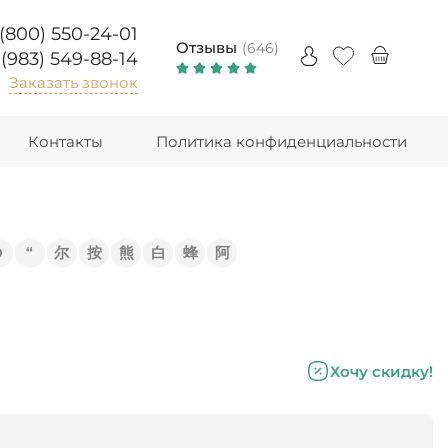
 (800) 550-24-01
Отзывы
(646)
 (983) 549-88-14
Заказать звонок
Контакты
Политика конфиденциальности
Э
“
尔
按
熊
白
蜂
阿
Хочу скидку!