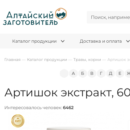
Каталог продукции
Доставка и оплата
Главная
—
Каталог продукции
—
Травы, корни
—
Артишок эк
А
Б
В
Г
Д
Е
Артишок экстракт, 6
Интересовалось человек:
6462