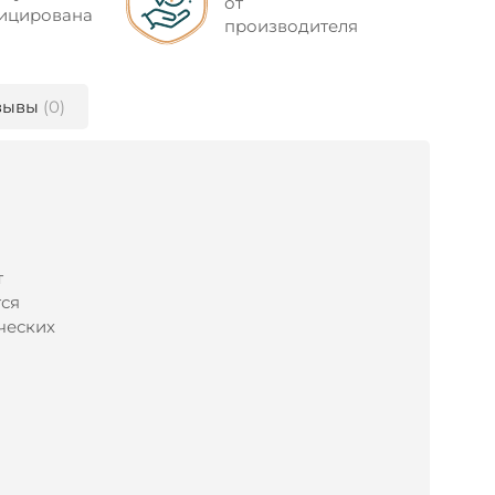
от
ицирована
производителя
зывы
(0)
т
тся
ческих