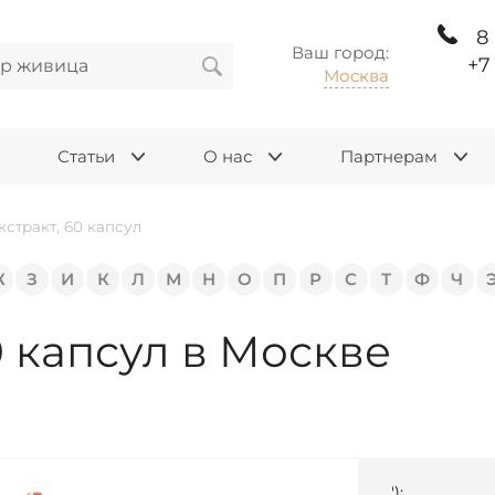
8
Ваш город:
+7
Москва
Статьи
О нас
Партнерам
стракт, 60 капсул
Ж
З
И
К
Л
М
Н
О
П
Р
С
Т
Ф
Ч
0 капсул в Москве
');