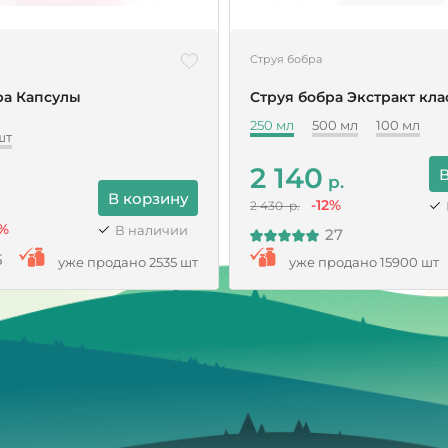
Струя бобра
ра Капсулы
Струя бобра Экстракт кл
250 мл
500 мл
100 мл
шт
2 140
В
р.
В корзину
-12%
2 430 р.
%
В наличии
27
5
уже продано 2535 шт
уже продано 15900 шт