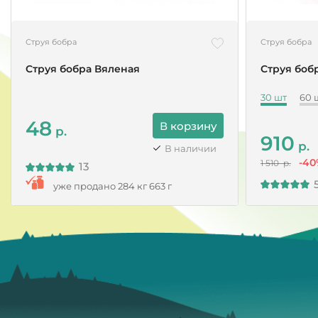
Струя бобра
Струя бобра
Струя бобра Вяленая
Струя боб
30 шт
60 
48
В корзину
р.
910
р.
В наличии
-40
1 510 р.
13
уже продано 284 кг 663 г