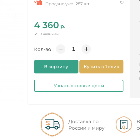
Продано уже
287 шт
4 360
р.
В наличии
Кол-во :
В корзину
Купить в 1 клик
Узнать оптовые цены
Доставка по
В
России и миру
с