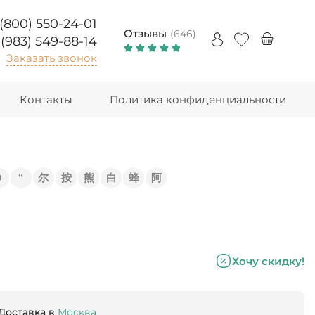
 (800) 550-24-01
Отзывы
(646)
 (983) 549-88-14
Заказать звонок
Контакты
Политика конфиденциальности
Э
“
尔
按
熊
白
蜂
阿
е
Хочу скидку!
Доставка в
Москва