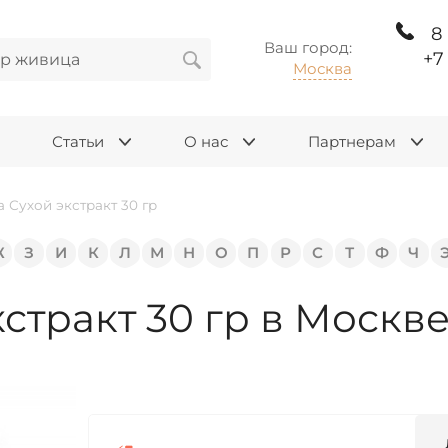
8
Ваш город:
+7
Москва
Статьи
О нас
Партнерам
 Сухой экстракт 30 гр
Ж
З
И
К
Л
М
Н
О
П
Р
С
Т
Ф
Ч
стракт 30 гр в Москв