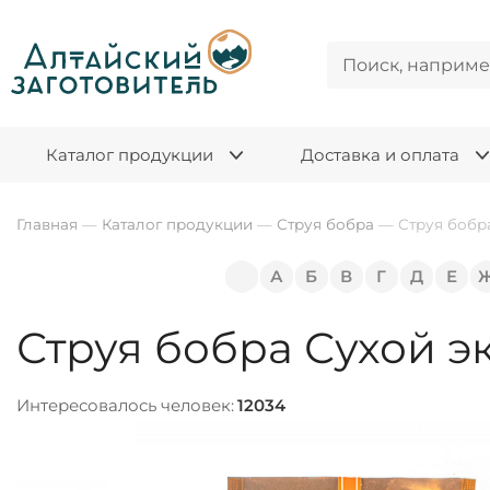
Каталог продукции
Доставка и оплата
Главная
—
Каталог продукции
—
Струя бобра
—
Струя бобра
А
Б
В
Г
Д
Е
Струя бобра Сухой эк
Интересовалось человек:
12034