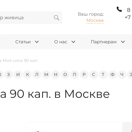
8
Ваш город:
+7
Москва
Статьи
О нас
Партнерам
а Моя сила 90 кап.
Ж
З
И
К
Л
М
Н
О
П
Р
С
Т
Ф
Ч
а 90 кап. в Москве