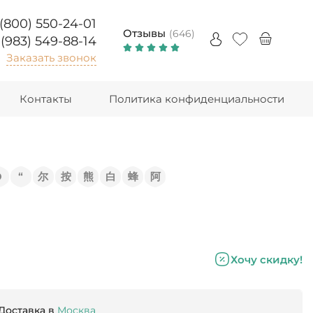
 (800) 550-24-01
Отзывы
(646)
 (983) 549-88-14
Заказать звонок
Контакты
Политика конфиденциальности
Э
“
尔
按
熊
白
蜂
阿
Хочу скидку!
Доставка в
Москва