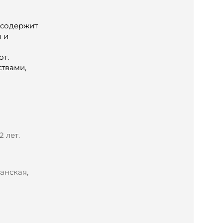
 содержит
 и
от.
твами,
 лет.
анская,