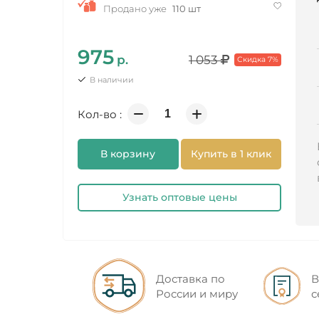
Продано уже
110 шт
975
р.
1 053
Скидка 7%
В наличии
Кол-во :
В корзину
Купить в 1 клик
Узнать оптовые цены
Доставка по
В
России и миру
с