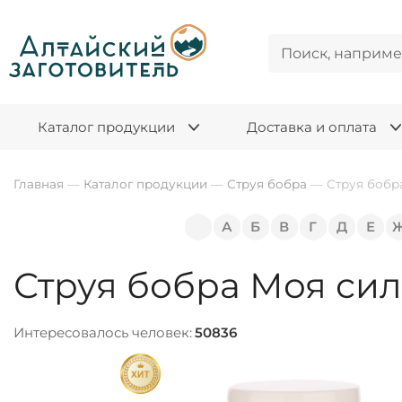
Каталог продукции
Доставка и оплата
Главная
—
Каталог продукции
—
Струя бобра
—
Струя бобр
А
Б
В
Г
Д
Е
Струя бобра Моя сил
Интересовалось человек:
50836