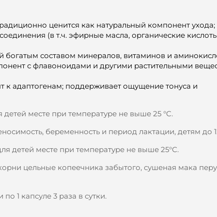
традиционно ценится как натуральный компонент ухода;
единения (в т.ч. эфирные масла, органические кислоты
й богатым составом минералов, витаминов и аминокисл
понент с флавоноидами и другими растительными вещес
т к адаптогенам; поддерживает ощущение тонуса и
я детей месте при температуре не выше 25 °C.
носимость, беременность и период лактации, детям до 12
для детей месте при температуре не выше 25°С.
 корни цельные копеечника забытого, сушеная мака перу
 по 1 капсуле 3 раза в сутки.