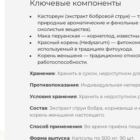
Ключевые компоненты
Кастореум (экстракт бобровой струи) — 
природные ароматические и фенольные со
смолистые вещества).
Мака перуанская — корнеплод, известны
Красный корень (Hedysarum) — фитоком
используемый в традициях фитоухода.
Корень женьшеня — традиционно относя
работоспособности.
Хранение
: Хранить в сухом, недоступном дл
Противопоказания
: Индивидуальная непере
Условия хранения
: Хранить в недоступном 
Состав
: Экстракт струи бобра, корневища и
корень женьшеня настоящего.
Способ применения
: Во время приёма пищи
Форма выпуска
: Капсулы по 500 мг, 90 шт.