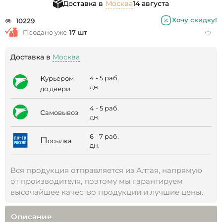
Доставка в
Москва
14 августа
Хочу скидку!
10229
Продано уже
17 шт
Доставка в
Москва
к
4 - 5 раб.
урьером
дн.
до двери
4 - 5 раб.
с
амовывоз
дн.
6 - 7 раб.
П
осылка
дн.
Вся продукция отправляется из Алтая, напрямую
от производителя, поэтому мы гарантируем
высочайшее качество продукции и лучшие цены.
Описание