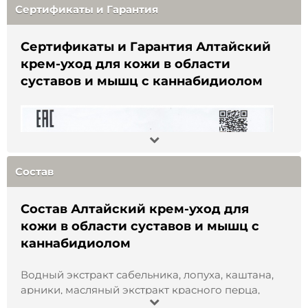
Орган:
Сертификаты и Гарантия
воспаление и улучшая подвижность.
Кости и суставы
Преимущества крема:
Сертификаты и Гарантия Алтайский
крем-уход для кожи в области
Без резкого неприятного запаха
Не оставляет следов
суставов и мышц с каннабидиолом
Натуральные компоненты, вдохновлённые
природой Алтая
Подходит для регулярного использования
Приятная текстура и быстрое впитывание
Идеален после спорта, прогулок или работы на
ногах
Удобная упаковка для домашнего и дорожного
Состав
применения
Алтайский крем с каннабидиолом станет
Состав Алтайский крем-уход для
отличным выбором для тех, кто ценит
кожи в области суставов и мышц с
натуральные средства и стремится
каннабидиолом
поддерживать активный образ жизни.
Водный экстракт сабельника, лопуха, каштана,
арники, масляный экстракт красного перца,
пантов марала, зверобоя, ментол натуральный,