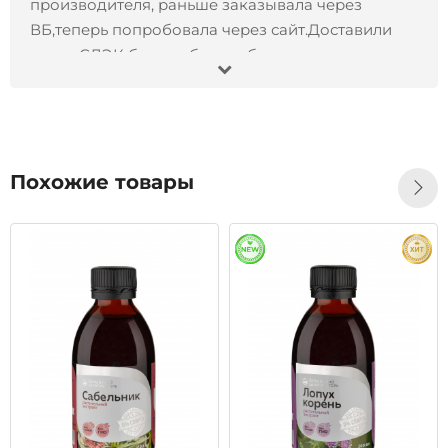
производителя, раньше заказывала через
ВБ,теперь попробовала через сайт.Доставили
через СДЭК без проблем и быстро.
13.11.2024
Отлично
Иван
Заказал Черный орех экстракт, 200 мл- все
Похожие товары
отлично !!! Товар пришел точно в срок, продукт
отличного качества, остался всем доволен!!!
Рекомендую)
28.10.2024
Отлично
Татьяна
Большое спасибо за быструю доставку,
качественную упаковку, одноразовые пипетки.
Сервис на высшем уровне!Это первый заказ,
начну принимать, дополню по результатам. Бог