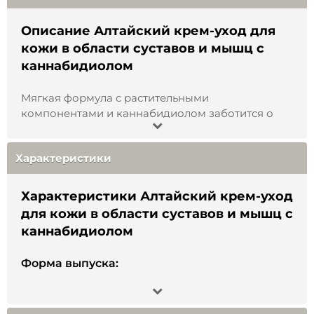
Описание Алтайский крем-уход для
кожи в области суставов и мышц с
каннабидиолом
Мягкая формула с растительными
компонентами и каннабидиолом заботится о
коже в зоне мышц и суставов. Подходит для
локального массажа после тренировки или
Характеристики
активного дня, помогает создать ощущение
комфорта и лёгкости, поддерживает чувство
мягкости и эластичности кожи. Быстро
Характеристики Алтайский крем-уход
впитывается и не оставляет липкости.
для кожи в области суставов и мышц с
каннабидиолом
Каннабидиол (CBD) — это инновационный
ингредиент, который получил широкое
распространение благодаря своему
Форма выпуска:
обезболивающему действию. В сочетании с
Крем
экстрактами алтайских трав он мягко
воздействует на мышцы и суставы, снимая