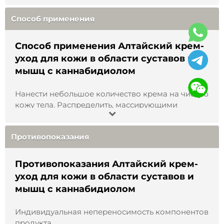
эфирное масло эвкалипта, имбиря, чайного
Способ применения
дерева, пихтовое масло, мумиё, д-пантенол,
желчь медицинская консервированная, изолят
каннабидиола, живица кедровая, ментол, трилон
Способ применения Алтайский крем-
Б (ЭТДА), консервант (метилпарабен,
уход для кожи в области суставов и
этилпарабен, пропилпарабен, феноксиэтанол),
мышц с каннабидиолом
карбомер (BLOOM ING AGEL® сополимер
акриламида/акри-лоилдиметилтаурата натрия /
Нанести небольшое количество крема на чистую
акриловой кислоты).
кожу тела. Распределить, массирующими
движениями до полного впитывания, уделяя
Вы производитель?
особое внимание проблемным участкам.
Противопоказания
Как подобрать продукцию по болезни?
Противопоказания Алтайский крем-
уход для кожи в области суставов и
мышц с каннабидиолом
Как оплатить заказ на сайте?
Индивидуальная непереносимость компонентов
продукта