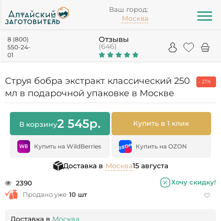
Ваш город:
Москва
Отзывы
8 (800)
(646)
550-24-
01
Струя бобра экстракт классический 250
- 21%
мл в подарочной упаковке в Москве
2 545
р.
Купить в 1 клик
В корзину
Купить на WildBerries
Купить на OZON
Доставка в
Москва
15 августа
Хочу скидку!
2390
Продано уже
10 шт
Доставка в
Москва