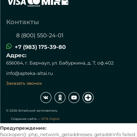
Контакты
8 (800) 550-24-01
+7 (983) 175-39-80
Адрес:
656064, г. Барнаул, ул. Бабуркина, д. 7, оф.402
info@apteka-altai.ru
Заказать звонок
© 2026 Алтайский заготовитель
Создание сайта —
BTB Digital
Предупреждение:
fsockopen(): php_network_getaddresses: getaddrinfo failed: