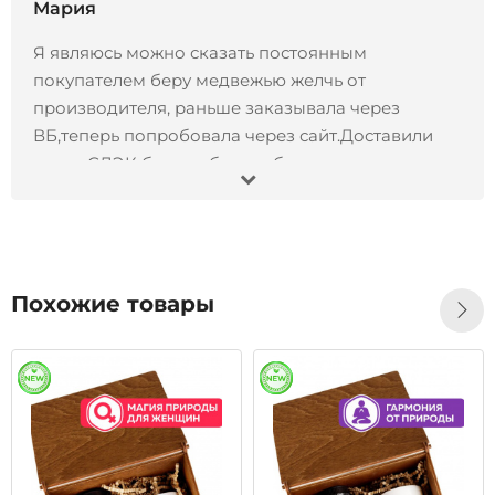
Мария
Я являюсь можно сказать постоянным
покупателем беру медвежью желчь от
производителя, раньше заказывала через
ВБ,теперь попробовала через сайт.Доставили
через СДЭК без проблем и быстро.
13.11.2024
Отлично
Иван
Заказал Черный орех экстракт, 200 мл- все
Похожие товары
отлично !!! Товар пришел точно в срок, продукт
отличного качества, остался всем доволен!!!
Рекомендую)
28.10.2024
Отлично
Татьяна
Большое спасибо за быструю доставку,