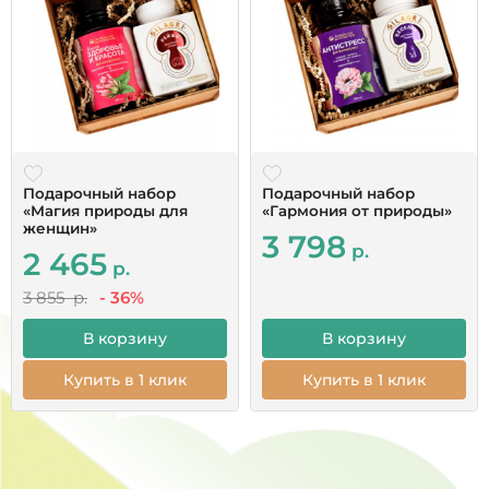
качественную упаковку, одноразовые пипетки.
Сервис на высшем уровне!Это первый заказ,
начну принимать, дополню по результатам. Бог
помощь всем.
Читать все отзывы
Подарочный набор
Подарочный набор
«Магия природы для
«Гармония от природы»
женщин»
3 798
р.
2 465
р.
3 855 р.
- 36%
В корзину
В корзину
Купить в 1 клик
Купить в 1 клик