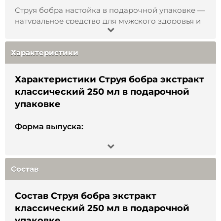
Струя бобра настойка в подарочной упаковке —
натуральное средство для мужского здоровья и
иммунитета
Это эффективное натуральное средство,
Характеристики
применяемое в народной медицине для
укрепления иммунитета, повышения потенции и
общего оздоровления организма. Изготовлена
Характеристики Струя бобра экстракт
из натуральной бобровой струи, настоянной на
классический 250 мл в подарочной
качественном спирте, без искусственных
упаковке
добавок и консервантов.
Преимущества настойки струи бобра:
Форма выпуска:
- Повышает мужскую силу и либидо
- Поддерживает работу сердечно-сосудистой и
Экстракт
мочеполовой систем
- Обладает выраженным
Состав
противовоспалительным и антисептическим
действием
- Помогает при хронической усталости, стрессах,
Состав Струя бобра экстракт
снижении тонуса
классический 250 мл в подарочной
- Усиливает иммунитет и сопротивляемость
упаковке