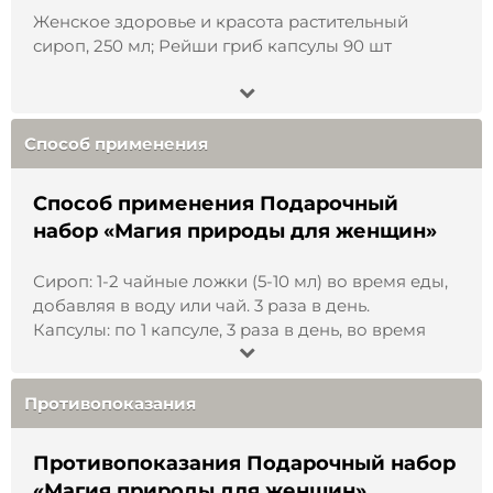
воду или чай. 3 раза в день. Капсулы: по 1
Женское здоровье и красота растительный
штуке, 3 раза в день, во время еды.
сироп, 250 мл; Рейши гриб капсулы 90 шт
Противопоказания
:
индивидуальная
непереносимость компонентов,
Способ применения
беременность, период лактации, детский
возраст до 12 лет, аллергия на грибы.
Способ применения Подарочный
Условия хранения
:
хранить в недоступном
набор «Магия природы для женщин»
для детей месте, защищенном от света, при
температуре от +5 до +25°С.
Сироп: 1-2 чайные ложки (5-10 мл) во время еды,
добавляя в воду или чай. 3 раза в день.
Капсулы: по 1 капсуле, 3 раза в день, во время
Состав
:
Сироп - вода, фруктоза, крапивы лист,
еды.
боровая матка, красная щётка, хвощ полевой,
лист шалфея, аир болотный, сорбат калия.
Противопоказания
Капсулы – гриб рейши.
Противопоказания Подарочный набор
Объём
:
250 мл., 90 штук.
«Магия природы для женщин»