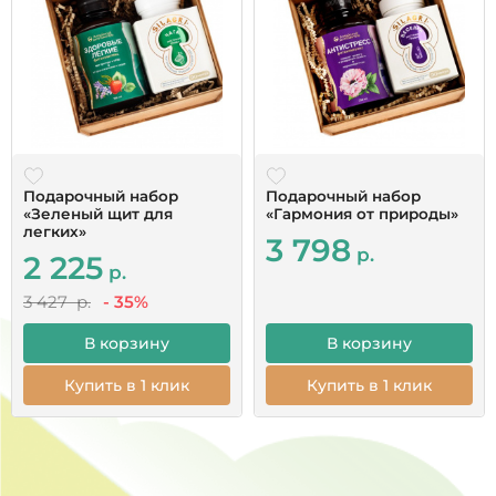
начну принимать, дополню по результатам. Бог
помощь всем.
Читать все отзывы
Подарочный набор
Подарочный набор
«Зеленый щит для
«Гармония от природы»
легких»
3 798
р.
2 225
р.
3 427 р.
- 35%
В корзину
В корзину
Купить в 1 клик
Купить в 1 клик