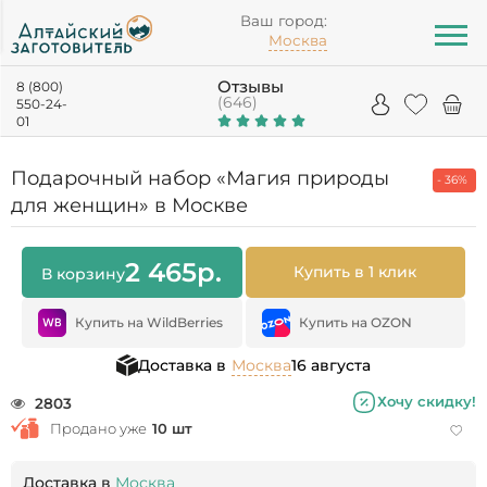
Ваш город:
Москва
Отзывы
8 (800)
(646)
550-24-
01
Подарочный набор «Магия природы
- 36%
для женщин» в Москве
2 465
р.
Купить в 1 клик
В корзину
Купить на WildBerries
Купить на OZON
Доставка в
Москва
16 августа
Хочу скидку!
2803
Продано уже
10 шт
Доставка в
Москва