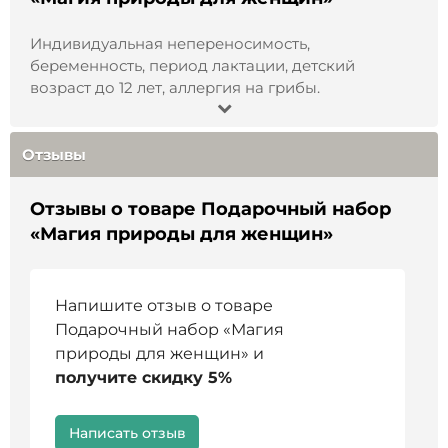
Срок годности
:
18 месяцев.
Индивидуальная непереносимость,
беременность, период лактации, детский
Страна производства
:
Россия
возраст до 12 лет, аллергия на грибы.
Не является БАД и
лекарством
.
Перед
применением проконсультируйтесь со
Отзывы
специалистом
.
Отзывы о товаре Подарочный набор
«Магия природы для женщин»
Напишите отзыв о товаре
Подарочный набор «Магия
природы для женщин» и
получите скидку 5%
Написать отзыв