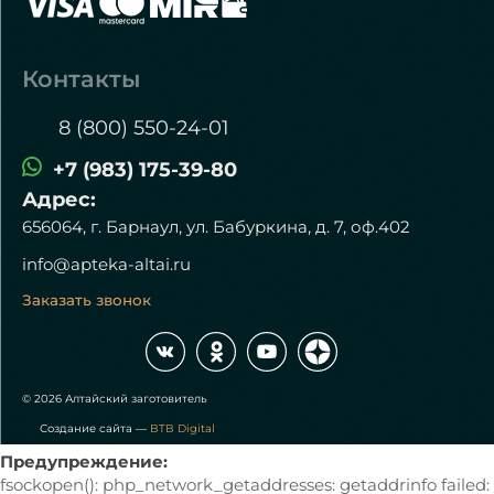
Контакты
8 (800) 550-24-01
+7 (983) 175-39-80
Адрес:
656064, г. Барнаул, ул. Бабуркина, д. 7, оф.402
info@apteka-altai.ru
Заказать звонок
© 2026 Алтайский заготовитель
Создание сайта —
BTB Digital
Предупреждение:
fsockopen(): php_network_getaddresses: getaddrinfo failed: