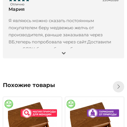
25.04.2026
Отлично
Мария
Я являюсь можно сказать постоянным
покупателем беру медвежью желчь от
производителя, раньше заказывала через
ВБ,теперь попробовала через сайт.Доставили
через СДЭК без проблем и быстро.
13.11.2024
Отлично
Иван
Заказал Черный орех экстракт, 200 мл- все
Похожие товары
отлично !!! Товар пришел точно в срок, продукт
отличного качества, остался всем доволен!!!
Рекомендую)
28.10.2024
Отлично
Татьяна