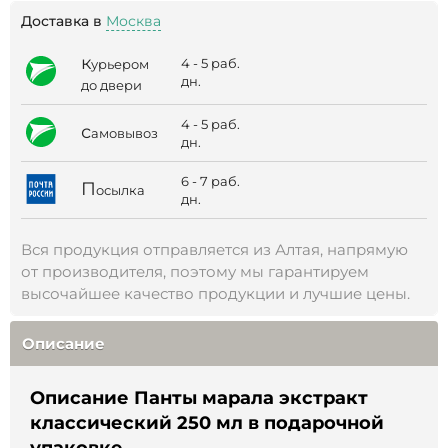
Доставка в
Москва
к
4 - 5 раб.
урьером
дн.
до двери
4 - 5 раб.
с
амовывоз
дн.
6 - 7 раб.
П
осылка
дн.
Вся продукция отправляется из Алтая, напрямую
от производителя, поэтому мы гарантируем
высочайшее качество продукции и лучшие цены.
Описание
Описание Панты марала экстракт
классический 250 мл в подарочной
упаковке