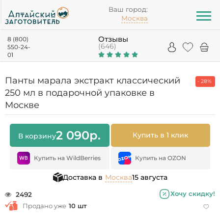
Ваш город:
Москва
Отзывы
8 (800)
(646)
550-24-
01
Панты марала экстракт классический
- 28%
250 мл в подарочной упаковке в
Москве
2 090
р.
Купить в 1 клик
В корзину
Купить на WildBerries
Купить на OZON
Доставка в
Москва
15 августа
Хочу скидку!
2492
Продано уже
10 шт