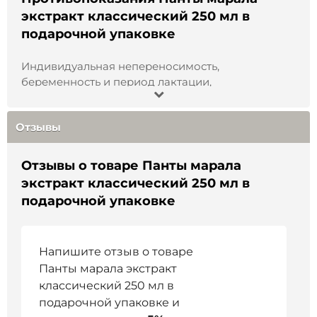
экстракт классический 250 мл в
подарочной упаковке
Индивидуальная непереносимость,
беременность и период лактации,
злокачественные опухоли, воспалительные
процессы, туберкулез, стенокардия, хронические
Отзывы
заболевания в стадии обострения,
инфекционные заболевания, атеросклероз,
сахарный диабет, органические поражения
Отзывы о товаре Панты марала
сердца, повышенная свертываемость крови,
экстракт классический 250 мл в
тяжелые поражения почек, возраст до 18 лет.
подарочной упаковке
Напишите отзыв о товаре
Панты марала экстракт
классический 250 мл в
подарочной упаковке и