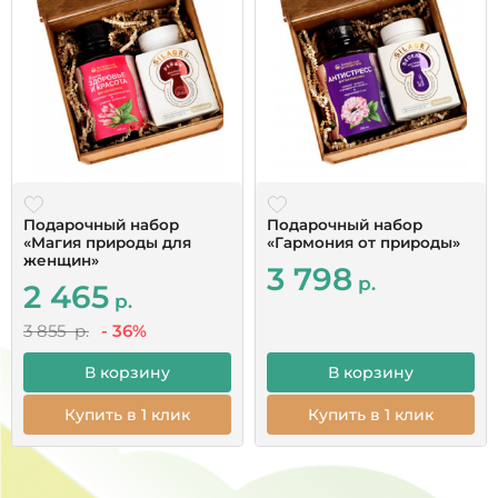
Большое спасибо за быструю доставку,
качественную упаковку, одноразовые пипетки.
Сервис на высшем уровне!Это первый заказ,
начну принимать, дополню по результатам. Бог
помощь всем.
Читать все отзывы
Подарочный набор
Подарочный набор
«Магия природы для
«Гармония от природы»
женщин»
3 798
р.
2 465
р.
3 855 р.
- 36%
В корзину
В корзину
Купить в 1 клик
Купить в 1 клик