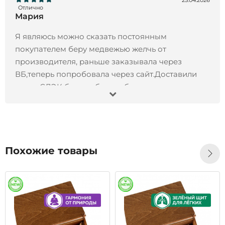
25.04.2026
Отлично
Мария
Я являюсь можно сказать постоянным
покупателем беру медвежью желчь от
производителя, раньше заказывала через
ВБ,теперь попробовала через сайт.Доставили
через СДЭК без проблем и быстро.
13.11.2024
Отлично
Иван
Заказал Черный орех экстракт, 200 мл- все
Похожие товары
отлично !!! Товар пришел точно в срок, продукт
отличного качества, остался всем доволен!!!
Рекомендую)
28.10.2024
Отлично
Татьяна