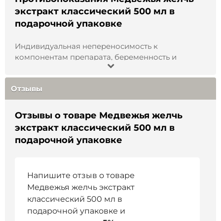
родных, коллег или деловых партнёров. Это
экстракт классический 500 мл в
выбор тех, кто заботится о здоровье и ценит
подарочной упаковке
силу природы.
Купить настойку медвежьей желчи в
Индивидуальная непереносимость к
подарочной упаковке вы можете в нашем
компонентам препарата, беременность и
интернет-магазине с гарантией качества и
период лактации, возраст до 18 лет.
быстрой доставкой по всей России.
Натуральный состав и сила сибирской природы
Отзывы
в каждой бутылке.
Отзывы о товаре Медвежья желчь
экстракт классический 500 мл в
подарочной упаковке
Напишите отзыв о товаре
Медвежья желчь экстракт
классический 500 мл в
подарочной упаковке и