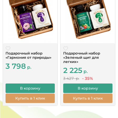
Большое спасибо за быструю доставку,
качественную упаковку, одноразовые пипетки.
Сервис на высшем уровне!Это первый заказ,
начну принимать, дополню по результатам. Бог
помощь всем.
Читать все отзывы
Подарочный набор
Подарочный набор
«Гармония от природы»
«Зеленый щит для
легких»
3 798
р.
2 225
р.
3 427 р.
- 35%
В корзину
В корзину
Купить в 1 клик
Купить в 1 клик