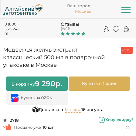
Ваш город:
Москва
Отзывы
8 (800)
(646)
550-24-
01
Медвежья желчь экстракт
- 11%
классический 500 мл в подарочной
упаковке в Москве
9 290
р.
Купить в 1 клик
В корзину
Купить на OZON
Доставка в
Москва
16 августа
Хочу скидку!
2718
Продано уже
10 шт