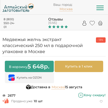
Ваш город:
Москва
Отзывы
8 (800)
(646)
550-24-
01
Медвежья желчь экстракт
- 13%
классический 250 мл в подарочной
упаковке в Москве
5 648
р.
Купить в 1 клик
В корзину
Купить на OZON
Доставка в
Москва
15 августа
Хочу скидку!
2677
Продано уже
10 шт