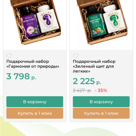
Большое спасибо за быструю доставку,
качественную упаковку, одноразовые пипетки.
Сервис на высшем уровне!Это первый заказ,
начну принимать, дополню по результатам. Бог
помощь всем.
Читать все отзывы
Подарочный набор
Подарочный набор
«Гармония от природы»
«Зеленый щит для
легких»
3 798
р.
2 225
р.
3 427 р.
- 35%
В корзину
В корзину
Купить в 1 клик
Купить в 1 клик