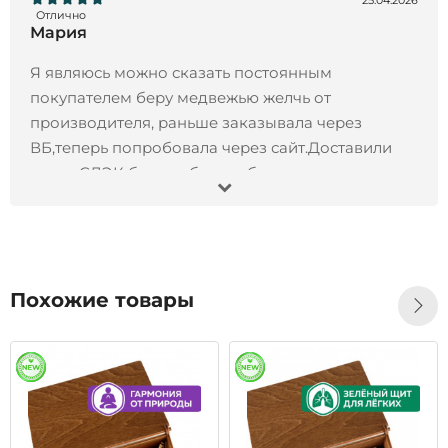
25.04.2026
Отлично
Мария
Я являюсь можно сказать постоянным
покупателем беру медвежью желчь от
производителя, раньше заказывала через
ВБ,теперь попробовала через сайт.Доставили
через СДЭК без проблем и быстро.
13.11.2024
Отлично
Иван
Заказал Черный орех экстракт, 200 мл- все
Похожие товары
отлично !!! Товар пришел точно в срок, продукт
отличного качества, остался всем доволен!!!
Рекомендую)
28.10.2024
Отлично
Татьяна