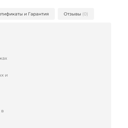
ртификаты и Гарантия
Отзывы
(0)
ках
ых и
 в