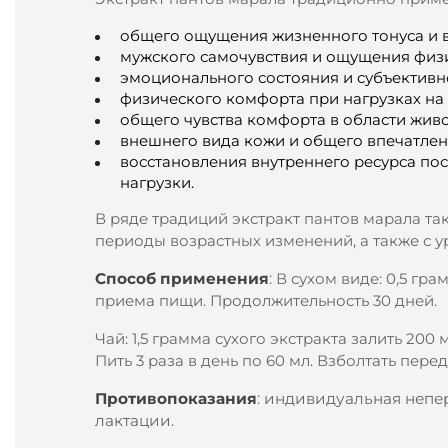
общего ощущения жизненного тонуса и в
мужского самочувствия и ощущения физи
эмоционального состояния и субъективн
физического комфорта при нагрузках на 
общего чувства комфорта в области живо
внешнего вида кожи и общего впечатлен
восстановления внутреннего ресурса п
нагрузки.
В ряде традиций экстракт пантов марала та
периоды возрастных изменений, а также с у
Способ применения
:
В сухом виде: 0,5 гра
приема пищи. Продолжительность 30 дней.
Чай: 1,5 грамма сухого экстракта залить 200
Пить 3 раза в день по 60 мл. Взболтать пере
Противопоказания
:
индивидуальная непер
лактации.