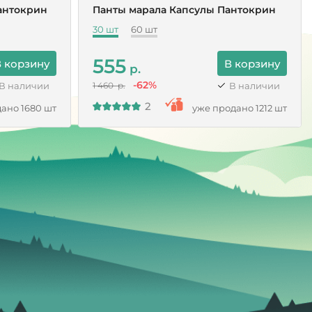
антокрин
Панты марала Капсулы Пантокрин
30 шт
60 шт
555
 корзину
В корзину
р.
-62%
В наличии
В наличии
1 460 р.
2
ано 1680 шт
уже продано 1212 шт