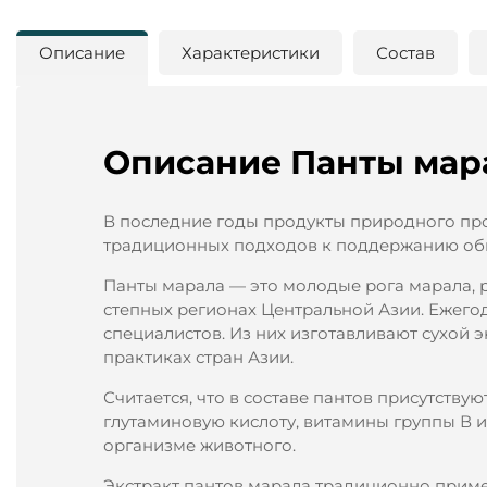
Описание
Характеристики
Состав
Описание Панты мара
В последние годы продукты природного пр
традиционных подходов к поддержанию общ
Панты марала — это молодые рога марала, 
степных регионах Центральной Азии. Ежего
специалистов. Из них изготавливают сухой 
практиках стран Азии.
Считается, что в составе пантов присутству
глутаминовую кислоту, витамины группы В 
организме животного.
Экстракт пантов марала традиционно прим