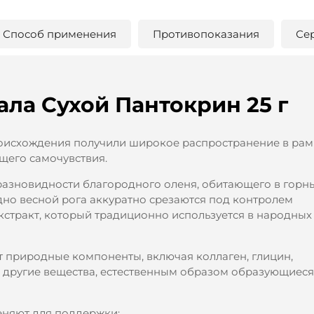
Способ применения
Противопоказания
Се
ла Сухой Пантокрин 25 г
оисхождения получили широкое распространение в рам
его самочувствия.
разновидности благородного оленя, обитающего в горн
дно весной рога аккуратно срезаются под контролем
экстракт, который традиционно используется в народных
ют природные компоненты, включая коллаген, глицин,
и другие вещества, естественным образом образующиеся
еняют для поддержки: