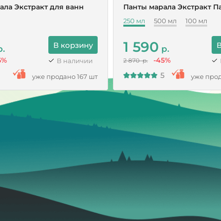
ала Экстракт для ванн
Панты марала Экстракт П
250 мл
500 мл
100 мл
1 590
В корзину
В
.
р.
5%
-45%
В наличии
2 870 р.
5
уже продано 167 шт
уже прод