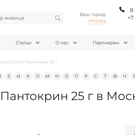
8
Ваш город:
+7
Москва
Статьи
О нас
Партнерам
рала Сухой Пантокрин 25 г
Ж
З
И
К
Л
М
Н
О
П
Р
С
Т
Ф
Ч
Пантокрин 25 г в Мос