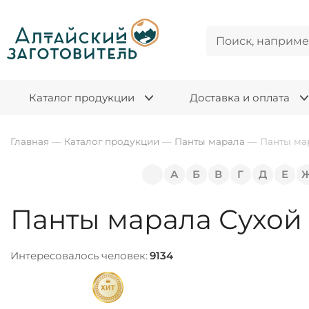
Каталог продукции
Доставка и оплата
Главная
—
Каталог продукции
—
Панты марала
—
Панты ма
А
Б
В
Г
Д
Е
Панты марала Сухой 
Интересовалось человек:
9134