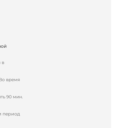
ной
 в
 Во время
ть 90 мин.
и период