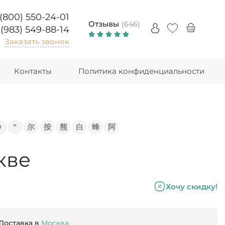
 (800) 550-24-01
Отзывы
(646)
 (983) 549-88-14
Заказать звонок
Контакты
Политика конфиденциальности
Э
“
尔
按
熊
白
蜂
阿
кве
Хочу скидку!
Доставка в
Москва