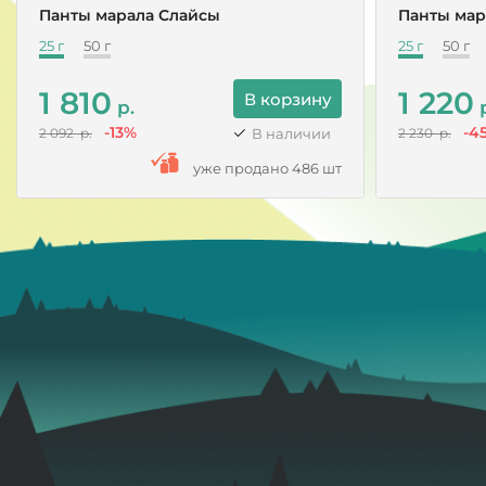
Панты марала Слайсы
Панты мар
25 г
50 г
25 г
50 г
1 810
1 220
В корзину
р.
р
-13%
-4
В наличии
2 092 р.
2 230 р.
уже продано 486 шт