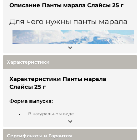
Описание Панты марала Слайсы 25 г
Для чего нужны панты марала
Характеристики
Характеристики Панты марала
Слайсы 25 г
Форма выпуска:
В натуральном виде
Панты марала — молодые, ещё не окостеневшие
Состав:
рога алтайского оленя, покрытые тонкой кожей и
Сертификаты и Гарантия
содержащие развитую капиллярную сеть, —
Панты марала