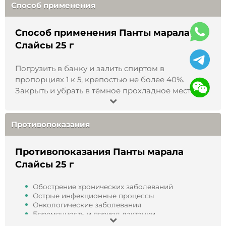
природными микро- и макроэлементами.
Способ применения
Считается, что продукты на основе пантов могут
способствовать поддержанию общего тонуса
Способ применения Панты марала
организма, особенно в период повышенных
Слайсы 25 г
.
физических и эмоциональных нагрузок
Погрузить в банку и залить спиртом
в
Почему настоящие
алтайские
пропорциях
1 к 5, крепостью не более 40%.
панты дорого стоят
Закрыть и убрать в тёмное прохладное место на
30 дней. Процедить и пить по чайной ложке за
30 мин до еды 3 раза в день. Продолжительность
курса 30 дней.
Противопоказания
Чай: 2,5 грамма измельчённых слайс залить 200
мл тёплой воды, закрыть крышкой и настоять 90
Противопоказания Панты марала
мин. Пить 3 раза в день по 60 мл. Взболтать
Слайсы 25 г
перед употреблением.
Обострение хронических заболеваний
Острые инфекционные процессы
Онкологические заболевания
Беременность и период лактации
Кровотечения и нарушения свертываемости