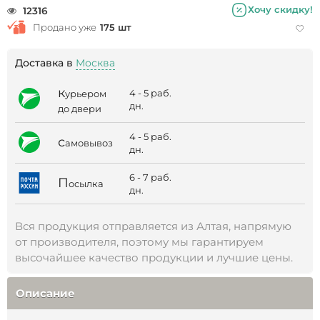
Хочу скидку!
12316
Продано уже
175 шт
Доставка в
Москва
к
4 - 5 раб.
урьером
дн.
до двери
4 - 5 раб.
с
амовывоз
дн.
6 - 7 раб.
П
осылка
дн.
Вся продукция отправляется из Алтая, напрямую
от производителя, поэтому мы гарантируем
высочайшее качество продукции и лучшие цены.
Описание