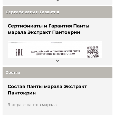
Состав:
Сертификаты и Гарантия
Панты марала
Сертификаты и Гарантия Панты
марала Экстракт Пантокрин
Состав
Нет ничего удивительного в том, что панты
алтайских маралов ценятся выше других в мире.
Эти животные являются самым крупным и
Состав Панты марала Экстракт
сильным представителем оленьих в Азии. Сама
Пантокрин
природа способствует их невероятному
здоровью.
Экстракт пантов марала
Огромное разнообразие целебных трав, в том