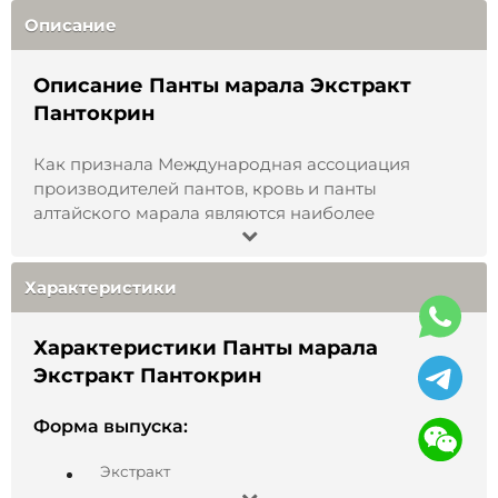
Описание
Описание Панты марала Экстракт
Пантокрин
Как признала Международная ассоциация
производителей пантов, кровь и панты
алтайского марала являются наиболее
насыщенными ценными для здоровья человека
веществами. Они относятся к высшей категории
– самой дорогой в мире. Алтайские панты
Характеристики
оцениваются примерно в 1.5 – 2 раза дороже
американских, китайских, корейских или
Характеристики Панты марала
новозеландских пантов. Наша компания
Экстракт Пантокрин
находится на Алтае, и мы производим панты
алтайского марала, а также продукты из них
Форма выпуска:
высшего качества.
Экстракт
Уникальная природа Алтая