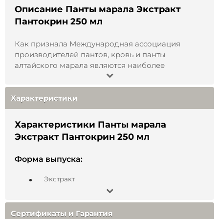
Описание Панты марала Экстракт
Пантокрин 250 мл
Как признала Международная ассоциация
производителей пантов, кровь и панты
алтайского марала являются наиболее
насыщенными ценными для здоровья человека
веществами. Они относятся к высшей категории
– самой дорогой в мире. Алтайские панты
Характеристики
оцениваются примерно в 1.5 – 2 раза дороже
американских, китайских, корейских или
Характеристики Панты марала
новозеландских пантов. Наша компания
Экстракт Пантокрин 250 мл
находится на Алтае, и мы производим панты
алтайского марала, а также продукты из них
Форма выпуска:
высшего качества.
Экстракт
Уникальная природа Алтая
Состав:
Сертификаты и Гарантия
Панты марала