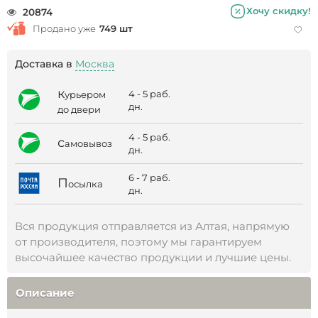
Хочу скидку!
20874
Продано уже
749 шт
Доставка в
Москва
к
4 - 5 раб.
урьером
дн.
до двери
4 - 5 раб.
с
амовывоз
дн.
6 - 7 раб.
П
осылка
дн.
Вся продукция отправляется из Алтая, напрямую
от производителя, поэтому мы гарантируем
высочайшее качество продукции и лучшие цены.
Описание