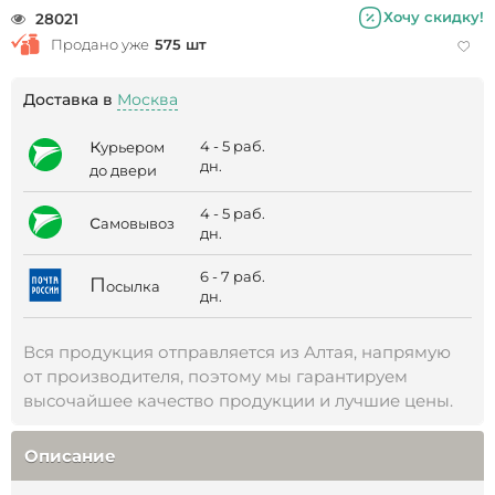
Хочу скидку!
28021
Продано уже
575 шт
Доставка в
Москва
к
4 - 5 раб.
урьером
дн.
до двери
4 - 5 раб.
с
амовывоз
дн.
6 - 7 раб.
П
осылка
дн.
Вся продукция отправляется из Алтая, напрямую
от производителя, поэтому мы гарантируем
высочайшее качество продукции и лучшие цены.
Описание