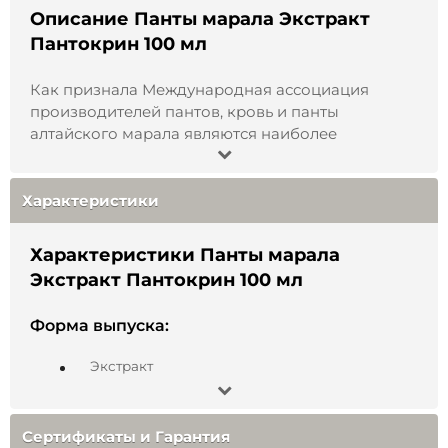
Описание Панты марала Экстракт
Пантокрин 100 мл
Как признала Международная ассоциация
производителей пантов, кровь и панты
алтайского марала являются наиболее
насыщенными ценными для здоровья человека
веществами. Они относятся к высшей категории
– самой дорогой в мире. Алтайские панты
Характеристики
оцениваются примерно в 1.5 – 2 раза дороже
американских, китайских, корейских или
Характеристики Панты марала
новозеландских пантов. Наша компания
Экстракт Пантокрин 100 мл
находится на Алтае, и мы производим панты
алтайского марала, а также продукты из них
Форма выпуска:
высшего качества.
Экстракт
Уникальная природа Алтая
Состав:
Сертификаты и Гарантия
Панты марала