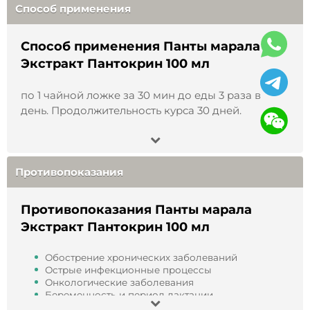
Способ применения
корень, боровая матка, солодка, лабазник и
многие другие. Все они наполняют организм
животного неповторимым набором полезных
Способ применения Панты марала
веществ, которые, попадая в кровь, делают
Экстракт Пантокрин 100 мл
панты алтайского марала ценным источником
целебных свойств.
по 1 чайной ложке за 30 мин до еды 3 раза в
день. Продолжительность курса 30 дней.
Отсутствие промышленных предприятий и
удаленность маральников от цивилизации
позволяет животному вдыхать невероятно
чистый горный воздух. Чистые горные
Противопоказания
источники и водоемы с богатой минералами и
природными солями водой, которой маралы
утоляют жажду делают панты этого животного
Противопоказания Панты марала
особенно полезными в восстанавливающем
Экстракт Пантокрин 100 мл
эффекте при травмированных костях и суставах.
Обострение хронических заболеваний
Панты легендарных
Острые инфекционные процессы
Онкологические заболевания
мараловодств
Беременность и период лактации
Кровотечения и нарушения свертываемости