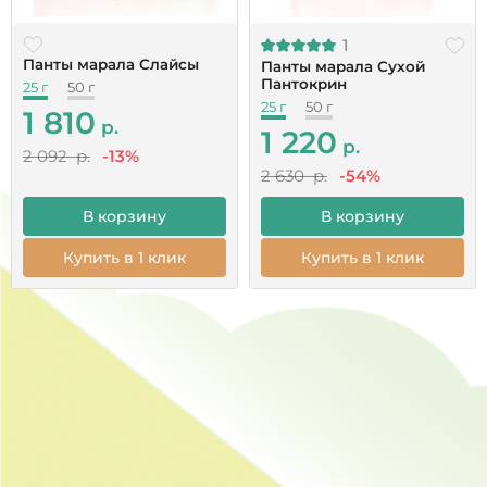
1
Надежно ли упакован товар?
Панты марала Слайсы
Панты марала Сухой
Пантокрин
25 г
50 г
25 г
50 г
1 810
Гарантируете качество продукции?
р.
1 220
р.
2 092 р.
-13%
2 630 р.
-54%
Постоянным клиентам - скидка 5%
В корзину
В корзину
Купить в 1 клик
Купить в 1 клик