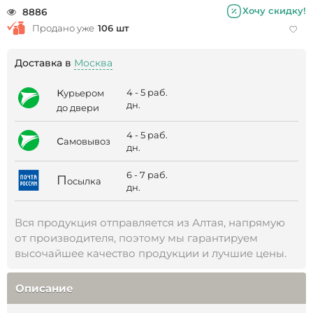
Хочу скидку!
8886
Продано уже
106 шт
Доставка в
Москва
к
4 - 5 раб.
урьером
дн.
до двери
4 - 5 раб.
с
амовывоз
дн.
6 - 7 раб.
П
осылка
дн.
Вся продукция отправляется из Алтая, напрямую
от производителя, поэтому мы гарантируем
высочайшее качество продукции и лучшие цены.
Описание