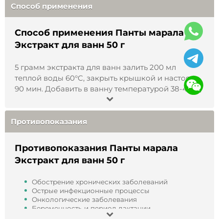
заболеваний. Перед применением рекомендуется
Способ применения
проконсультироваться со специалистом.
Способ применения Панты марала
Способ применения
:
5 грамм экстракта для ванн
залить 200 мл теплой воды 60°C, закрыть крышкой и
Экстракт для ванн 50 г
настоять 90 мин. Добавить в ванну температурой 38-
42°C, погрузиться до уровня сердца на 15 мин.
5 грамм экстракта для ванн залить 200 мл
Продолжительность курса 5 ванн.
теплой воды 60°C, закрыть крышкой и настоять
90 мин. Добавить в ванну температурой 38-42°C,
Противопоказания
:
индивидуальная
погрузиться до уровня сердца на 15 мин.
непереносимость к компонентам препарата,
Продолжительность курса 5 ванн.
беременность и период лактации.
Противопоказания
Условия хранения
:
хранить в недоступном для
Противопоказания Панты марала
детей месте, защищенном от света, при температур
Экстракт для ванн 50 г
от 0 до +5°С.
Обострение хронических заболеваний
Состав
:
сухой экстракт пантов марала.
Острые инфекционные процессы
Онкологические заболевания
Объем
:
25 гр. или 50 гр.
Беременность и период лактации
Кровотечения и нарушения свертываемости