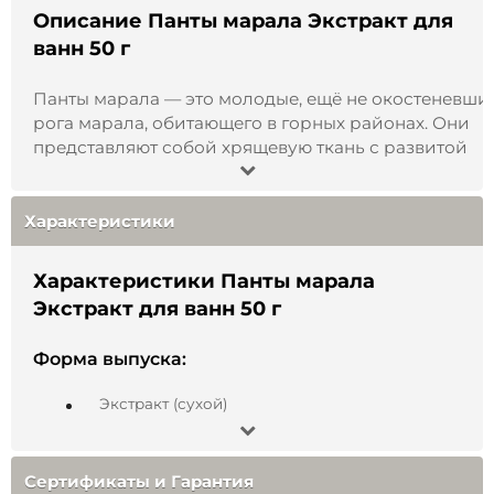
Описание Панты марала Экстракт для
ванн 50 г
Панты марала — это молодые, ещё не окостеневши
рога марала, обитающего в горных районах. Они
представляют собой хрящевую ткань с развитой
сетью мелких сосудов и содержат природный
комплекс веществ, естественным образом
формирующихся в организме животного. Ежегодн
Характеристики
весной панты аккуратно срезаются под контролем
специалистов, после чего из них получают экстрак
Характеристики Панты марала
для ванн.
Экстракт для ванн 50 г
Экстракт пантов марала для ванн выпускается в
виде порошка из натурального сырья и
Форма выпуска:
используется для приготовления тёплых ванн в
Экстракт (сухой)
домашних условиях. Такие ванны традиционно
включают в программы ухода и восстановления, в
Состав:
том числе в санаторно-курортной и спа-практике.
Сертификаты и Гарантия
Панты марала