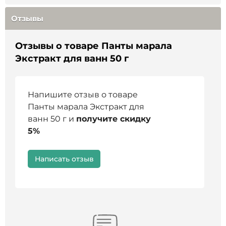
крови
Срок годности
:
36 месяцев.
Туберкулез
Отзывы
Тяжелые формы сердечной, почечной и
Страна производства
:
Россия
печеночной недостаточности
Гипертонический криз
Отзывы о товаре Панты марала
Не является БАД и лекарством
.
Перед
Эпилепсия
Экстракт для ванн 50 г
Тяжелые психические расстройства
применением проконсультируйтесь со
Индивидуальная непереносимость компонентов
специалистом
.
пантов
Напишите отзыв о товаре
Перед применением рекомендуется
Панты марала Экстракт для
проконсультироваться с врачом или
ванн 50 г и
получите скидку
специалистом
5%
Написать отзыв