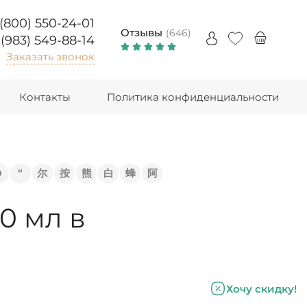
 (800) 550-24-01
Отзывы
(646)
 (983) 549-88-14
Заказать звонок
Контакты
Политика конфиденциальности
Э
“
尔
按
熊
白
蜂
阿
0 мл в
Хочу скидку!