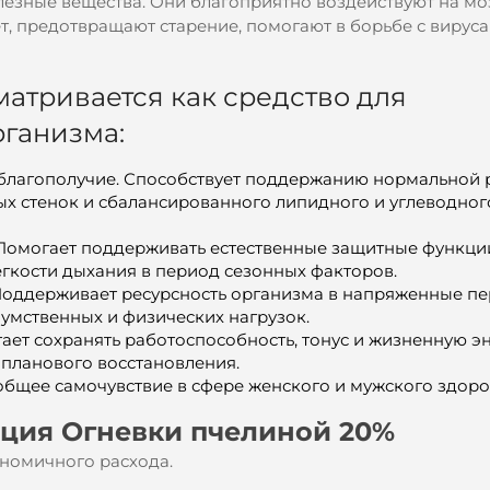
езные вещества. Они благоприятно воздействуют на м
т, предотвращают старение, помогают в борьбе с вирус
атривается как средство для
ганизма:
 благополучие. Способствует поддержанию нормальной 
тых стенок и сбалансированного липидного и углеводно
 Помогает поддерживать естественные защитные функци
гкости дыхания в период сезонных факторов.
 Поддерживает ресурсность организма в напряженные п
умственных и физических нагрузок.
ает сохранять работоспособность, тонус и жизненную э
 планового восстановления.
бщее самочувствие в сфере женского и мужского здоро
ция Огневки пчелиной 20%
номичного расхода.