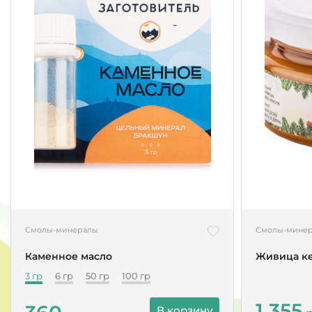
Смолы-минералы
Смолы-мине
Каменное масло
Живица ке
3 гр
6 гр
50 гр
100 гр
1 355
В корзину