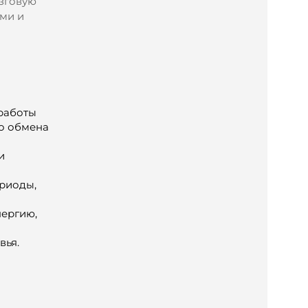
озговую
ами и
работы
го обмена
и
ериоды,
нергию,
вья.