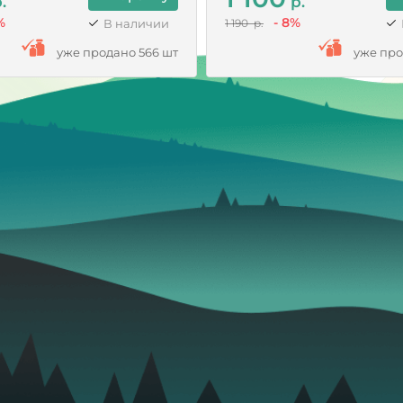
.
р.
%
- 8%
В наличии
1 190 р.
уже продано 566 шт
уже про