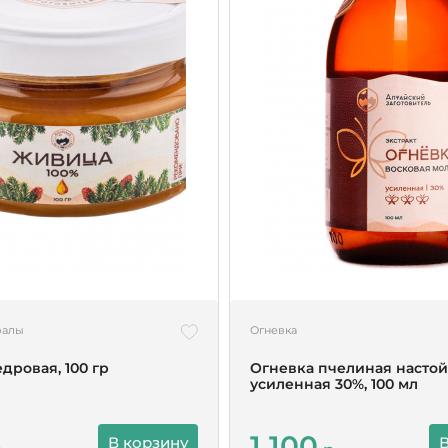
ралы
Огневка
дровая, 100 гр
Огневка пчелиная настой
усиленная 30%, 100 мл
1 100
В корзину
В