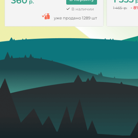
360
р
р.
- 8
1 465 р.
В наличии
уже продано 1289 шт