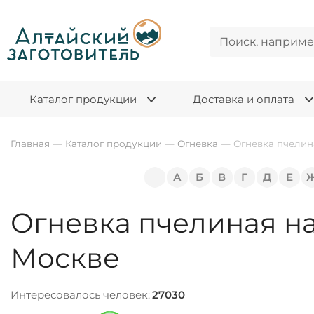
Каталог продукции
Доставка и оплата
Главная
—
Каталог продукции
—
Огневка
—
Огневка пчелин
А
Б
В
Г
Д
Е
Огневка пчелиная на
Москве
Интересовалось человек:
27030