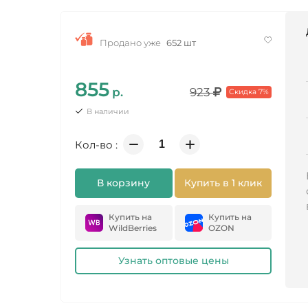
Продано уже
652 шт
855
р.
923
Скидка 7%
В наличии
Кол-во :
В корзину
Купить в 1 клик
Купить на
Купить на
WildBerries
OZON
Узнать оптовые цены