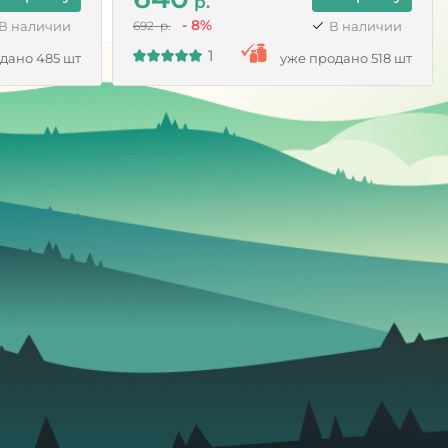
р.
- 8%
В наличии
В наличии
692 р.
1
дано 485 шт
уже продано 518 шт