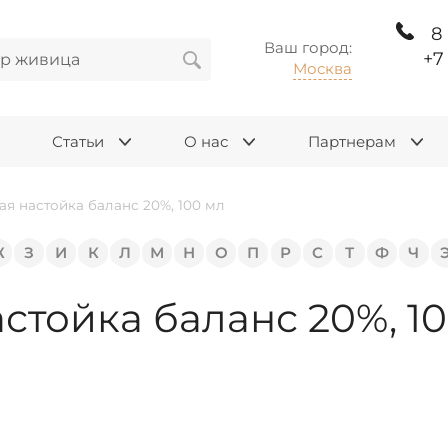
8
Ваш город:
+7
Москва
Статьи
О нас
Партнерам
ая настойка баланс 20%, 100 мл
Ж
З
И
К
Л
М
Н
О
П
Р
С
Т
Ф
Ч
стойка баланс 20%, 10