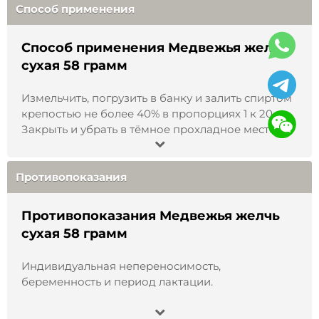
Способ применения
Как мы добываем медвежью
желчь
Способ применения Медвежья желчь
сухая 58 грамм
Измельчить, погрузить в банку и залить спиртом
крепостью не более 40% в пропорциях 1 к 20.
Закрыть и убрать в тёмное прохладное место на
30 дней. Пить за 30 минут до приёма пищи по 1
чайной ложке 3 раза в сутки. Рекомендовано не
запивать. Наружно используется в виде
Противопоказания
компрессов и примочек.
Противопоказания Медвежья желчь
сухая 58 грамм
Охота на бурого медведя строго
Индивидуальная непереносимость,
регламентируется государством и зависит от
беременность и период лактации.
численности популяции животного в каждый
конкретный период. Традиционно, на таких
крупных животных, как бурый медведь лицензий