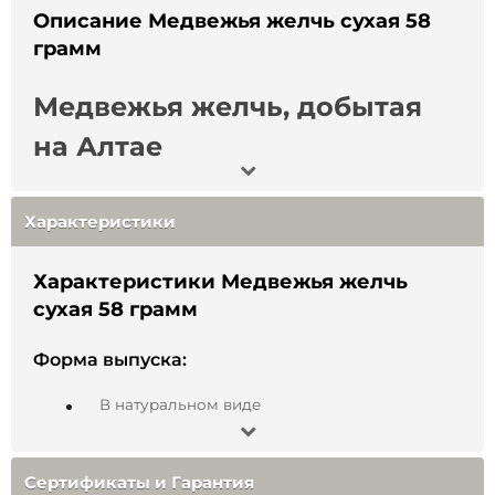
Описание Медвежья желчь сухая 58
грамм
Медвежья желчь, добытая
на Алтае
Характеристики
Характеристики Медвежья желчь
сухая 58 грамм
Форма выпуска:
В натуральном виде
Состав:
Только у здорового животного, питающегося
Сертификаты и Гарантия
Медвежья желчь