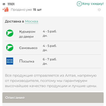
Хочу скидку!
11101
Продано уже
15 шт
Доставка в
Москва
к
4 - 5 раб.
урьером
дн.
до двери
4 - 5 раб.
с
амовывоз
дн.
6 - 7 раб.
П
осылка
дн.
Вся продукция отправляется из Алтая, напрямую
от производителя, поэтому мы гарантируем
высочайшее качество продукции и лучшие цены.
Описание