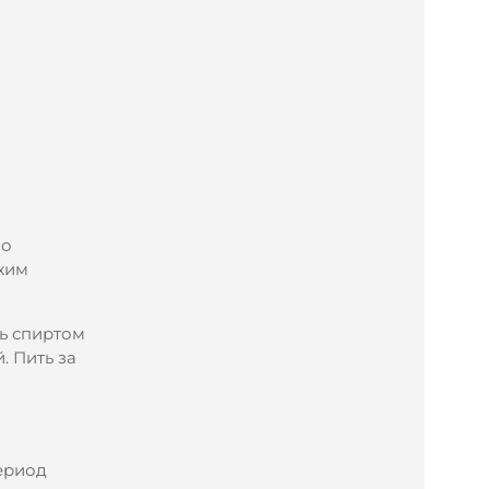
но
ежим
ть спиртом
. Пить за
ериод