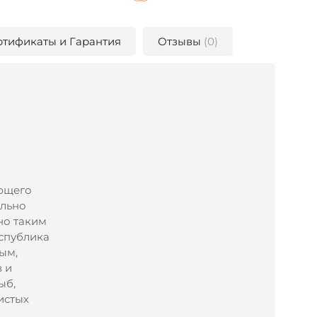
ртификаты и Гарантия
Отзывы
(0)
ющего
ельно
но таким
еспублика
ым,
 и
ыб,
истых