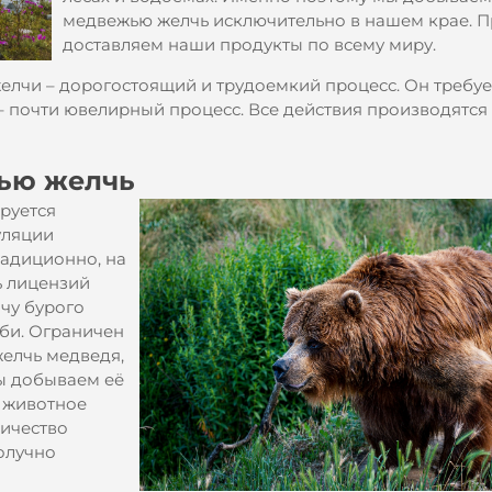
медвежью желчь исключительно в нашем крае. П
доставляем наши продукты по всему миру.
елчи – дорогостоящий и трудоемкий процесс. Он требуе
 – почти ювелирный процесс. Все действия производятся
ью желчь
руется
уляции
радиционно, на
ь лицензий
чу бурого
оби. Ограничен
желчь медведя,
ы добываем её
и животное
личество
олучно