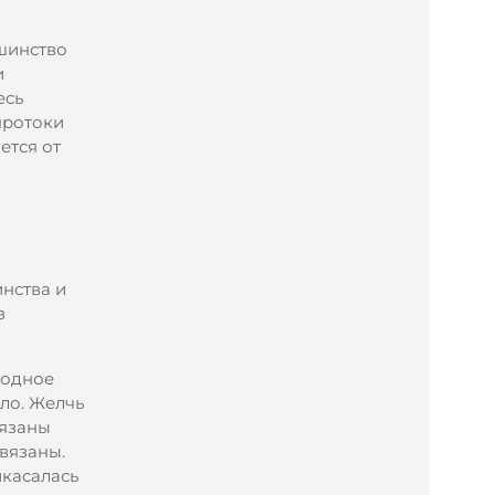
ьшинство
и
есь
протоки
ется от
нства и
з
лодное
пло. Желчь
вязаны
вязаны.
икасалась