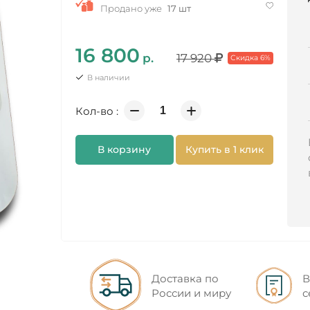
Продано уже
17 шт
16 800
р.
17 920
Скидка 6%
В наличии
Кол-во :
В корзину
Купить в 1 клик
Доставка по
В
России и миру
с