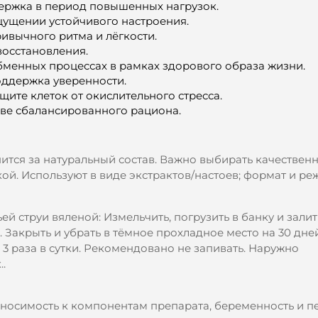
ержка в период повышенных нагрузок.
ущении устойчивого настроения.
вычного ритма и лёгкости.
восстановления.
бменных процессах в рамках здорового образа жизни.
оддержка уверенности.
ите клеток от окислительного стресса.
ве сбалансированного рациона.
нится за натуральный состав. Важно выбирать качествен
ой. Используют в виде экстрактов/настоев; формат и р
 струи вяленой: Измельчить, погрузить в банку и зали
. Закрыть и убрать в тёмное прохладное место на 30 дней
 3 раза в сутки. Рекомендовано не запивать. Наружно
.
носимость к компонентам препарата, беременность и п