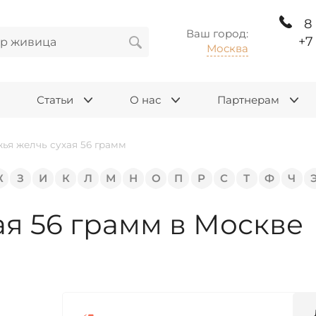
8
Ваш город:
+7
Москва
Статьи
О нас
Партнерам
ья желчь сухая 56 грамм
Ж
З
И
К
Л
М
Н
О
П
Р
С
Т
Ф
Ч
я 56 грамм в Москве