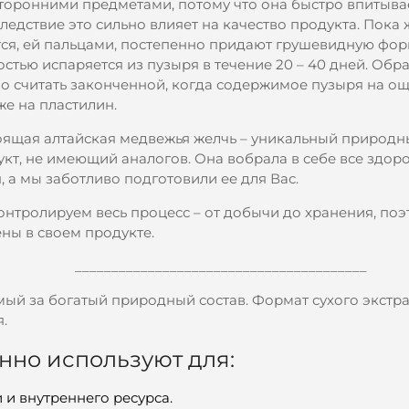
торонними предметами, потому что она быстро впитывае
ледствие это сильно влияет на качество продукта. Пока 
тся, ей пальцами, постепенно придают грушевидную фор
стью испаряется из пузыря в течение 20 – 40 дней. Обр
о считать законченной, когда содержимое пузыря на ощ
е на пластилин.
оящая алтайская медвежья желчь – уникальный природ
кт, не имеющий аналогов. Она вобрала в себе все здор
, а мы заботливо подготовили ее для Вас.
онтролируем весь процесс – от добычи до хранения, поэ
ны в своем продукте.
________________________________________
мый за богатый природный состав. Формат сухого экстр
.
но используют для:
и внутреннего ресурса.