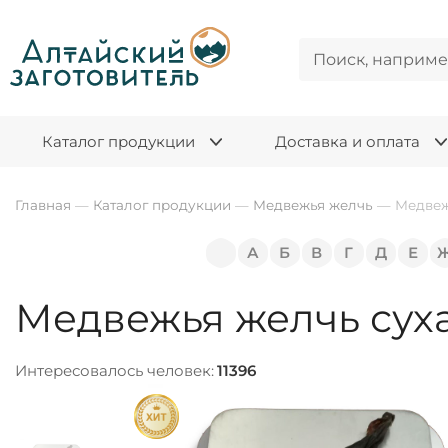
Каталог продукции
Доставка и оплата
Главная
—
Каталог продукции
—
Медвежья желчь
—
Медвеж
А
Б
В
Г
Д
Е
Медвежья желчь суха
Интересовалось человек:
11396