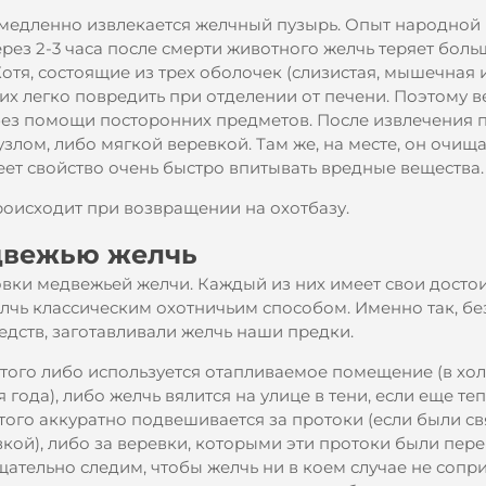
медленно извлекается желчный пузырь. Опыт народной
рез 2-3 часа после смерти животного желчь теряет бол
Хотя, состоящие из трех оболочек (слизистая, мышечная 
их легко повредить при отделении от печени. Поэтому в
без помощи посторонних предметов. После извлечения 
лом, либо мягкой веревкой. Там же, на месте, он очища
еет свойство очень быстро впитывать вредные вещества.
оисходит при возвращении на охотбазу.
двежью желчь
овки медвежьей желчи. Каждый из них имеет свои достои
чь классическим охотничьим способом. Именно так, бе
дств, заготавливали желчь наши предки.
этого либо используется отапливаемое помещение (в хо
 года), либо желчь вялится на улице в тени, если еще те
того аккуратно подвешивается за протоки (если были с
кой), либо за веревки, которыми эти протоки были пере
ательно следим, чтобы желчь ни в коем случае не сопр