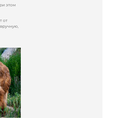
ри этом
т от
 вручную,