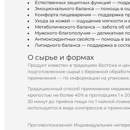
Естественных защитных функций — подд
Эмоционального баланса — помощь в ощ
Комфорта пищеварения — поддержка при
Ухода за кожей — ощущение мягкости и 
Метаболического баланса — забота об о
Мужского благополучия — деликатная п
Антиоксидантных свойств — помощь в защ
Липидного баланса — поддержка в соста
О сырье и формах
Продукт известен в традициях Востока и це
подготовленное сырьё с бережной обработк
применения — по информации на упаковке.
Традиционный способ применения медвежьей
крепостью не более 40% в пропорциях 1 к 20
30 минут до приёма пищи по 1 чайной ложке
используется в виде компрессов и примочек.
Противопоказания: Индивидуальная непере