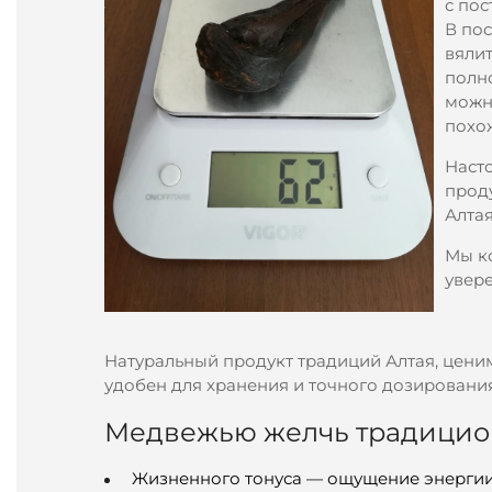
с пос
В пос
вяли
полно
можн
похож
Наст
проду
Алтая
Мы к
увере
Натуральный продукт традиций Алтая, цени
удобен для хранения и точного дозирования
Медвежью желчь традицион
Жизненного тонуса — ощущение энергии 