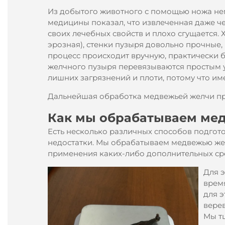
Из добытого животного с помощью ножа не
медицины показал, что извлеченная даже че
своих лечебных свойств и плохо сгущается. 
эрозная), стенки пузыря довольно прочные, 
процесс происходит вручную, практически 
желчного пузыря перевязываются простым уз
лишних загрязнений и плоти, потому что им
Дальнейшая обработка медвежьей желчи пр
Как мы обрабатываем ме
Есть несколько различных способов подгот
недостатки. Мы обрабатываем медвежью жел
применения каких-либо дополнительных сре
Для 
время
для э
верев
Мы тщ