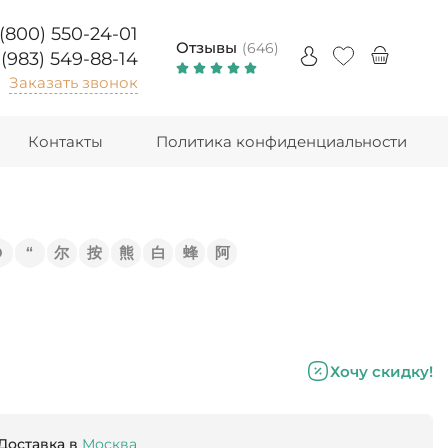
 (800) 550-24-01
Отзывы
(646)
 (983) 549-88-14
Заказать звонок
Контакты
Политика конфиденциальности
Э
“
尔
按
熊
白
蜂
阿
Хочу скидку!
Доставка в
Москва