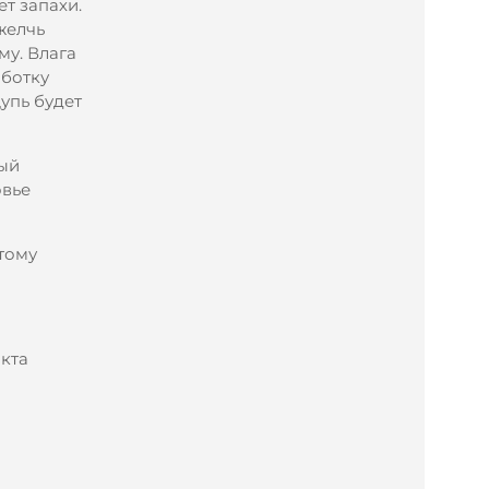
т запахи.
желчь
му. Влага
аботку
упь будет
ный
овье
тому
акта