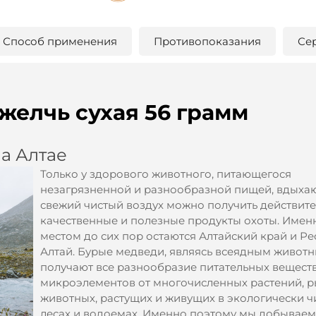
Способ применения
Противопоказания
Се
елчь сухая 56 грамм
а Алтае
Только у здорового животного, питающегося
незагрязненной и разнообразной пищей, вдыха
свежий чистый воздух можно получить действит
качественные и полезные продукты охоты. Имен
местом до сих пор остаются Алтайский край и Р
Алтай. Бурые медведи, являясь всеядным животн
получают все разнообразие питательных веществ
микроэлементов от многочисленных растений, р
животных, растущих и живущих в экологически ч
лесах и водоемах. Именно поэтому мы добываем