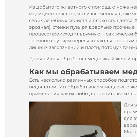
Из добытого животного с помощью ножа не
медицины показал, что извлеченная даже че
своих лечебных свойств и плохо сгущается. 
эрозная), стенки пузыря довольно прочные, 
процесс происходит вручную, практически 
желчного пузыря перевязываются простым уз
лишних загрязнений и плоти, потому что им
Дальнейшая обработка медвежьей желчи пр
Как мы обрабатываем ме
Есть несколько различных способов подгот
недостатки. Мы обрабатываем медвежью жел
применения каких-либо дополнительных сре
Для 
время
для э
верев
Мы тщ