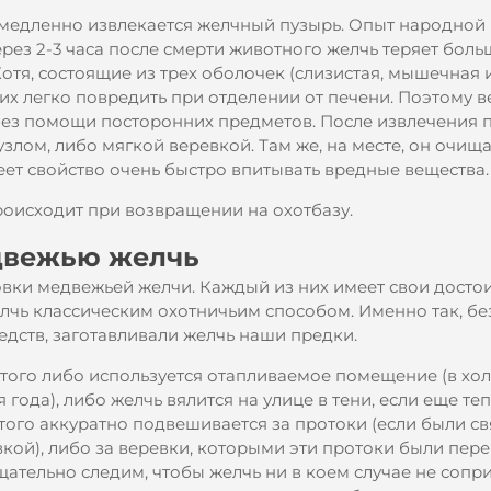
медленно извлекается желчный пузырь. Опыт народной
рез 2-3 часа после смерти животного желчь теряет бол
Хотя, состоящие из трех оболочек (слизистая, мышечная 
их легко повредить при отделении от печени. Поэтому в
без помощи посторонних предметов. После извлечения 
лом, либо мягкой веревкой. Там же, на месте, он очища
еет свойство очень быстро впитывать вредные вещества.
оисходит при возвращении на охотбазу.
двежью желчь
овки медвежьей желчи. Каждый из них имеет свои достои
чь классическим охотничьим способом. Именно так, бе
дств, заготавливали желчь наши предки.
этого либо используется отапливаемое помещение (в хо
 года), либо желчь вялится на улице в тени, если еще те
того аккуратно подвешивается за протоки (если были с
кой), либо за веревки, которыми эти протоки были пере
ательно следим, чтобы желчь ни в коем случае не сопр