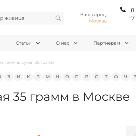
8
Ваш город:
+7
Москва
Статьи
О нас
Партнерам
ья желчь сухая 35 грамм
Ж
З
И
К
Л
М
Н
О
П
Р
С
Т
Ф
Ч
я 35 грамм в Москве