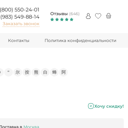
 (800) 550-24-01
Отзывы
(646)
 (983) 549-88-14
Заказать звонок
Контакты
Политика конфиденциальности
Э
“
尔
按
熊
白
蜂
阿
Хочу скидку!
Доставка в
Москва