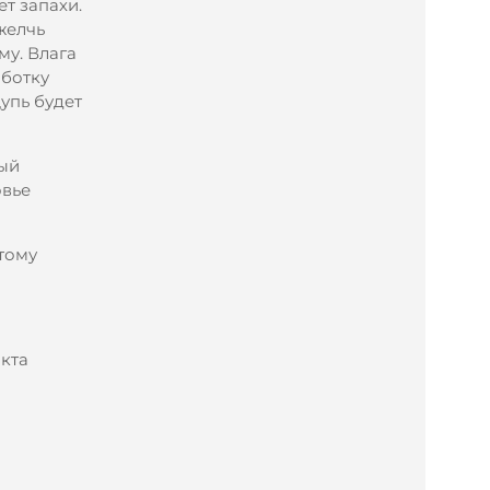
т запахи.
желчь
му. Влага
аботку
упь будет
ный
овье
тому
акта