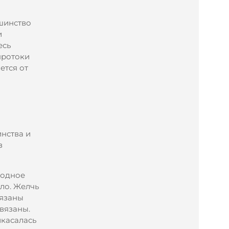
ьшинство
и
есь
протоки
ется от
нства и
з
лодное
пло. Желчь
вязаны
вязаны.
икасалась