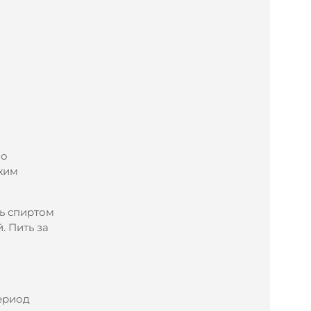
но
ежим
ть спиртом
. Пить за
ериод