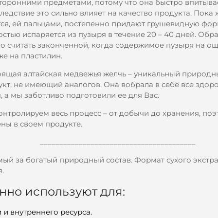
торонними предметами, потому что она быстро впитывае
ледствие это сильно влияет на качество продукта. Пока 
тся, ей пальцами, постепенно придают грушевидную фор
стью испаряется из пузыря в течение 20 – 40 дней. Обр
о считать законченной, когда содержимое пузыря на ощ
е на пластилин.
оящая алтайская медвежья желчь – уникальный природ
кт, не имеющий аналогов. Она вобрала в себе все здор
, а мы заботливо подготовили ее для Вас.
онтролируем весь процесс – от добычи до хранения, поэ
ны в своем продукте.
________________________________________
мый за богатый природный состав. Формат сухого экстр
.
но используют для:
и внутреннего ресурса.