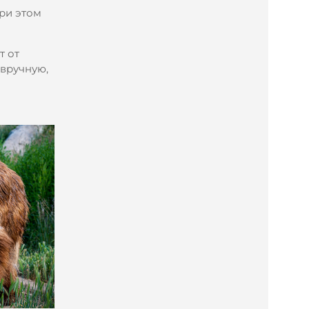
ри этом
т от
 вручную,