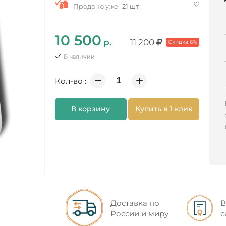
Продано уже
21 шт
10 500
р.
11 200
Скидка 6%
В наличии
Кол-во :
В корзину
Купить в 1 клик
Доставка по
В
России и миру
с