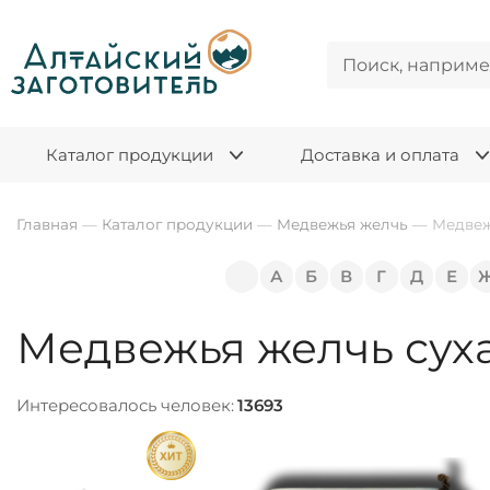
Каталог продукции
Доставка и оплата
Главная
—
Каталог продукции
—
Медвежья желчь
—
Медвеж
А
Б
В
Г
Д
Е
Медвежья желчь суха
Интересовалось человек:
13693