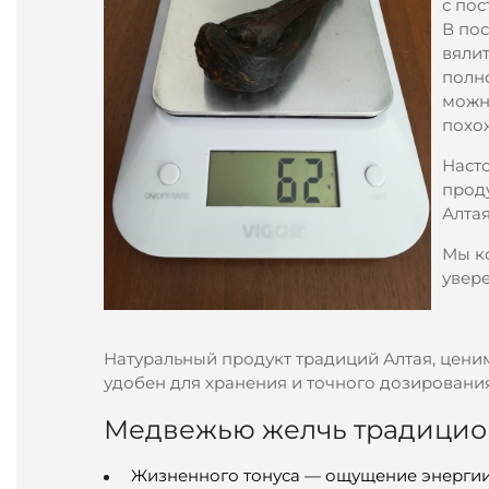
с пос
В пос
вяли
полно
можн
похож
Наст
проду
Алтая
Мы к
увере
Натуральный продукт традиций Алтая, цени
удобен для хранения и точного дозирования
Медвежью желчь традицион
Жизненного тонуса — ощущение энергии 