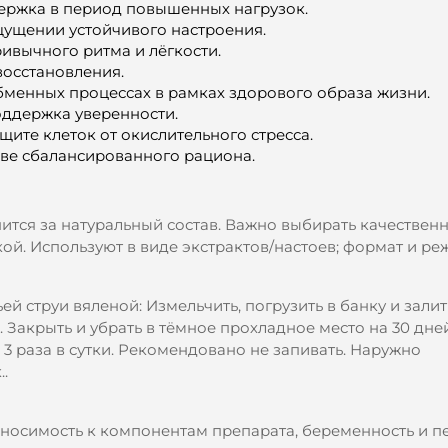
ержка в период повышенных нагрузок.
ущении устойчивого настроения.
вычного ритма и лёгкости.
восстановления.
бменных процессах в рамках здорового образа жизни.
оддержка уверенности.
ите клеток от окислительного стресса.
ве сбалансированного рациона.
нится за натуральный состав. Важно выбирать качествен
ой. Используют в виде экстрактов/настоев; формат и р
 струи вяленой: Измельчить, погрузить в банку и зали
. Закрыть и убрать в тёмное прохладное место на 30 дней
 3 раза в сутки. Рекомендовано не запивать. Наружно
.
носимость к компонентам препарата, беременность и п