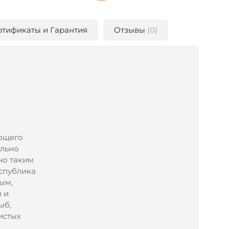
ртификаты и Гарантия
Отзывы
(0)
ющего
ельно
но таким
еспублика
ым,
 и
ыб,
истых