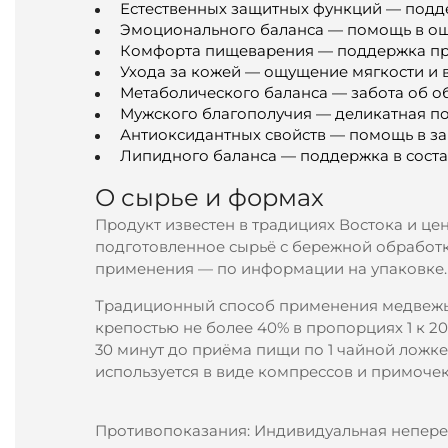
Естественных защитных функций — подд
Эмоционального баланса — помощь в ощ
Комфорта пищеварения — поддержка при
Ухода за кожей — ощущение мягкости и 
Метаболического баланса — забота об о
Мужского благополучия — деликатная п
Антиоксидантных свойств — помощь в защ
Липидного баланса — поддержка в соста
О сырье и формах
Продукт известен в традициях Востока и це
подготовленное сырьё с бережной обработк
применения — по информации на упаковке.
Традиционный способ применения медвежьей
крепостью не более 40% в пропорциях 1 к 20
30 минут до приёма пищи по 1 чайной ложке
используется в виде компрессов и примочек.
Противопоказания: Индивидуальная непере