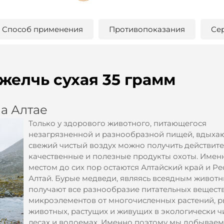
Способ применения
Противопоказания
Се
елчь сухая 35 грамм
а Алтае
Только у здорового животного, питающегося
незагрязненной и разнообразной пищей, вдыха
свежий чистый воздух можно получить действит
качественные и полезные продукты охоты. Имен
местом до сих пор остаются Алтайский край и Р
Алтай. Бурые медведи, являясь всеядным животн
получают все разнообразие питательных веществ
микроэлементов от многочисленных растений, р
животных, растущих и живущих в экологически ч
лесах и водоемах. Именно поэтому мы добываем