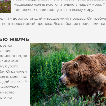
медвежью желчь исключительно в нашем крае. П
доставляем наши продукты по всему миру.
елчи – дорогостоящий и трудоемкий процесс. Он требуе
 – почти ювелирный процесс. Все действия производятся
ью желчь
руется
уляции
радиционно, на
ь лицензий
чу бурого
оби. Ограничен
желчь медведя,
ы добываем её
и животное
личество
олучно