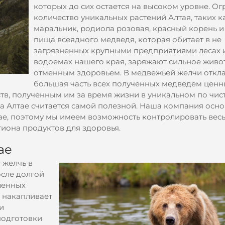
которых до сих остается на высоком уровне. О
количество уникальных растений Алтая, таких к
маральник, родиола розовая, красный корень 
пища всеядного медведя, которая обитает в не
загрязненных крупными предприятиями лесах 
водоемах нашего края, заряжают сильное живо
отменным здоровьем. В медвежьей желчи откл
большая часть всех полученных медведем ценн
в, полученным им за время жизни в уникальном по чист
а Алтае считается самой полезной. Наша компания осно
ае, поэтому мы имеем возможность контролировать весь
иона продуктов для здоровья.
ае
 желчь в
сле долгой
ленных
, накапливает
и
подготовки