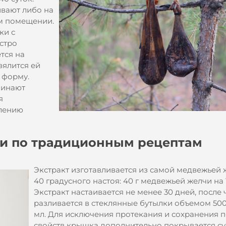
вают либо на
ом помещении.
ки с
стро
тся на
вялится ей
 форму.
чинают
я
влению
чи по традиционным рецептам
Экстракт изготавливается из самой медвежьей 
40 градусного настоя: 40 г медвежьей желчи на 1
Экстракт настаивается не менее 30 дней, после 
разливается в стеклянные бутылки объемом 500,
мл. Для исключения протекания и сохранения 
свойств крышка дополнительно покрывается су