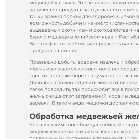
медведей к спячке. Это, конечно, значитель
количество продукта, зато делает его наиб
точки зрения пользы для здоровья. Сильно в
возможность добычи и немногочисленность
выдаваемых охотникам и охотхозяйствам н
бурого медведя в Алтайском крае и Республ
Все эти факторы объясняют редкость насто
продукта на рынке.
Правильно добыть, вовремя извлечь и обра
Желчь извлекается из животного непосредст
сделать это даже через пару часов после см
Довольно сложно отделить желчь от печени.
легко повредить, так происходит все в поход
желчь очищают от загрязнений, крови и ли
веревки. В таком виде мешочки доставляютс
Обработка медвежьей же
Классическим способом дальнейшей подго
медвежьей желчи считается вяление мешоч
подвешенном состоянии в течение от 20 до 4