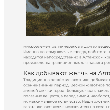
микроэлементов, минералов и других вещест
Именно поэтому желчь медведя, добытого н
находится непосредственно в Алтайском кр
производства традиционных для нашего рег
Как добывают желчь на Алт
Традиционно алтайские охотники добывают
осенне-зимний период. Весной животное по
зимней спячки теряет большую часть накоп
полезных веществ, а перед зимой, наоборот
их максимальное количество. Наши охотник
заготавливают желчь исключительно сезон 