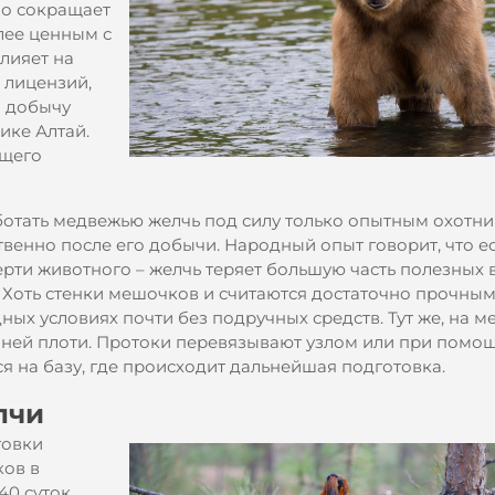
но сокращает
олее ценным с
лияет на
 лицензий,
а добычу
ике Алтай.
ящего
ботать медвежью желчь под силу только опытным охотни
венно после его добычи. Народный опыт говорит, что е
ерти животного – желчь теряет большую часть полезных 
 Хоть стенки мешочков и считаются достаточно прочным
ных условиях почти без подручных средств. Тут же, на ме
шней плоти. Протоки перевязывают узлом или при помо
я на базу, где происходит дальнейшая подготовка.
лчи
товки
ков в
0 суток.