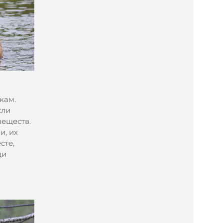
кам.
сли
веществ.
и, их
сте,
щи