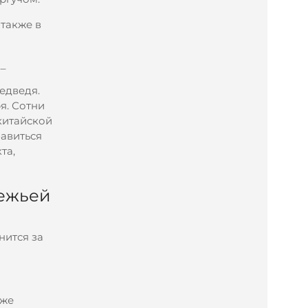
также в
__
едведя.
я. Сотни
китайской
авиться
та,
вежьей
нится за
кже