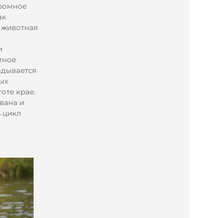
громное
ак
и животная
и
тное
адывается
ых
оте крае.
вана и
 цикл