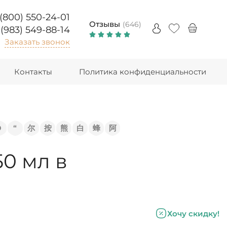
 (800) 550-24-01
Отзывы
(646)
 (983) 549-88-14
Заказать звонок
Контакты
Политика конфиденциальности
Э
“
尔
按
熊
白
蜂
阿
0 мл в
Хочу скидку!