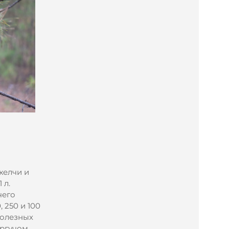
желчи и
 л.
чего
 250 и 100
полезных
ргучом.