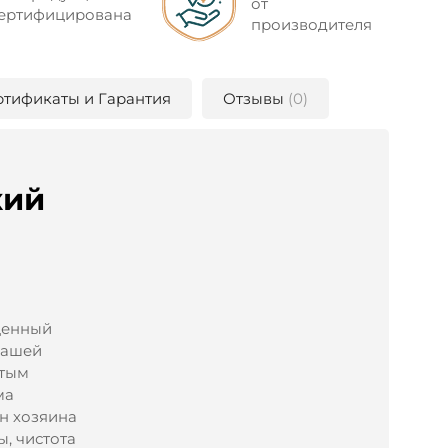
от
ертифицирована
производителя
ртификаты и Гарантия
Отзывы
(0)
кий
 ценный
нашей
атым
ма
н хозяина
ы, чистота