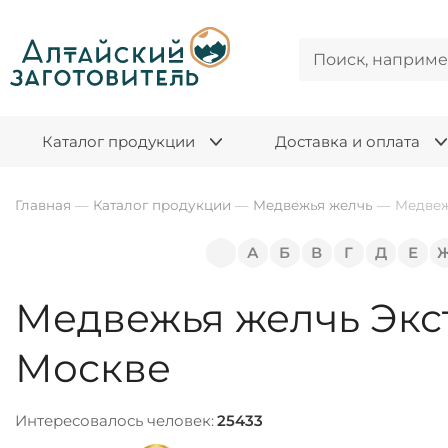
Каталог продукции
Доставка и оплата
Главная
—
Каталог продукции
—
Медвежья желчь
—
Медвеж
А
Б
В
Г
Д
Е
Медвежья желчь Экст
Москве
Интересовалось человек:
25433