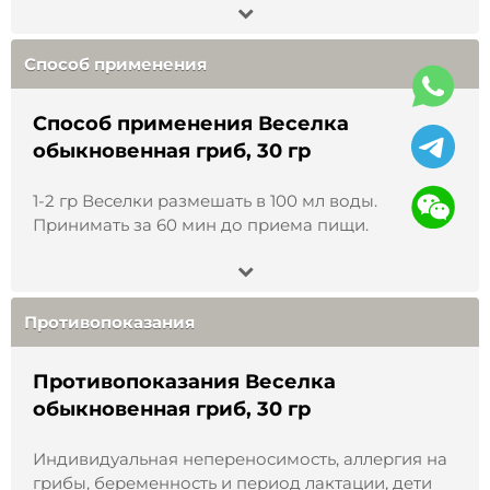
биологически активной добавкой, перед
применением проконсультируйтесь с врачом.
Способ применения
Способ применения Веселка
обыкновенная гриб, 30 гр
1-2 гр Веселки размешать в 100 мл воды.
Принимать за 60 мин до приема пищи.
Какие документы на товар?
Противопоказания
Какой способ доставки выбрать?
Противопоказания Веселка
обыкновенная гриб, 30 гр
Как оплатить заказ на сайте?
Индивидуальная непереносимость, аллергия на
грибы, беременность и период лактации, дети
Возврат товаров надлежащего качества