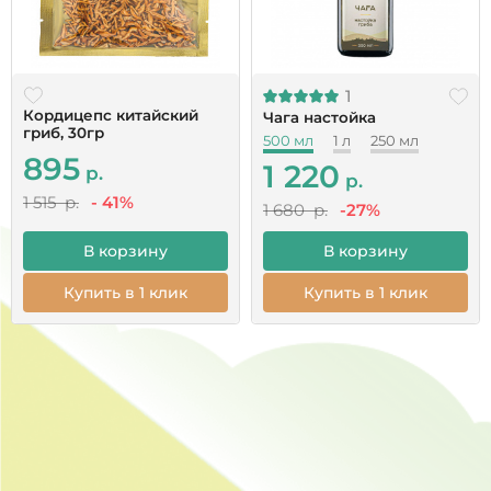
1
Кордицепс китайский
Чага настойка
гриб, 30гр
500 мл
1 л
250 мл
895
1 220
р.
р.
1 515 р.
- 41%
1 680 р.
-27%
В корзину
В корзину
Купить в 1 клик
Купить в 1 клик