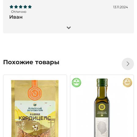
13.11.2024
Отлично
Иван
Заказал Черный орех экстракт, 200 мл- все
отлично !!! Товар пришел точно в срок, продукт
отличного качества, остался всем доволен!!!
Рекомендую)
Похожие товары
28.10.2024
Отлично
Татьяна
Большое спасибо за быструю доставку,
качественную упаковку, одноразовые пипетки.
Сервис на высшем уровне!Это первый заказ,
начну принимать, дополню по результатам. Бог
помощь всем.
Читать все отзывы