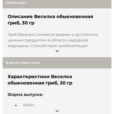
Описание
Описание Веселка обыкновенная
гриб, 30 гр
Гриб Веселка считается редким и достаточно
ценным продуктом в области народной
медицины. Способствует реабилитации
организма человека после тяжело протекающих
заболеваний. Благодаря многочисленным
полезным свойствам веселку используют для
Характеристики
приготовления ряда настоек, отваров. Однако,
это далеко не единственный вариант
Характеристики Веселка
применения и использования широкого спектра
обыкновенная гриб, 30 гр
целебных свойств гриба.
Наиболее эффективным и целесообразным
Форма выпуска:
способом заготовления гриба Веселка,
Грибы
считается его сушка. При таком варианте
остается большее количество полезных