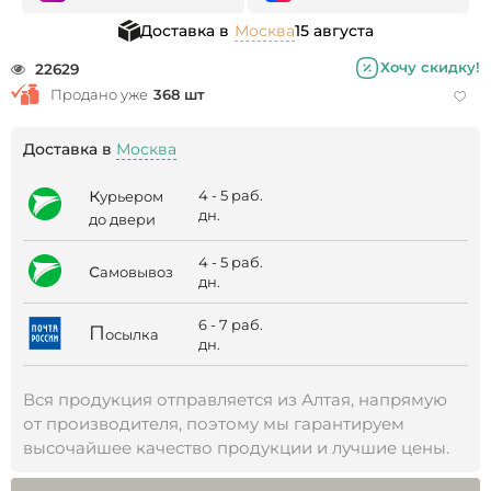
Доставка в
Москва
15 августа
Хочу скидку!
22629
Продано уже
368 шт
Доставка в
Москва
к
4 - 5 раб.
урьером
дн.
до двери
4 - 5 раб.
с
амовывоз
дн.
6 - 7 раб.
П
осылка
дн.
Вся продукция отправляется из Алтая, напрямую
от производителя, поэтому мы гарантируем
высочайшее качество продукции и лучшие цены.