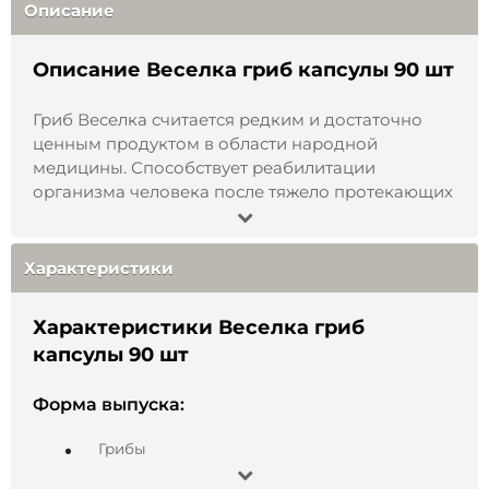
Описание
Описание Веселка гриб капсулы 90 шт
Гриб Веселка считается редким и достаточно
ценным продуктом в области народной
медицины. Способствует реабилитации
организма человека после тяжело протекающих
заболеваний. Благодаря многочисленным
полезным свойствам веселку используют для
приготовления ряда настоек, отваров. Однако,
Характеристики
это далеко не единственный вариант
применения и использования широкого спектра
Характеристики Веселка гриб
целебных свойств гриба.
капсулы 90 шт
Наиболее эффективным и целесообразным
способом заготовления гриба Веселка,
Форма выпуска:
считается его сушка. При таком варианте
остается большее количество полезных
Грибы
компонентов гриба. Так, многие из