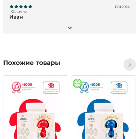
13.11.2024
Отлично
Иван
Заказал Черный орех экстракт, 200 мл- все
отлично !!! Товар пришел точно в срок, продукт
отличного качества, остался всем доволен!!!
Рекомендую)
Похожие товары
28.10.2024
Отлично
Татьяна
Большое спасибо за быструю доставку,
качественную упаковку, одноразовые пипетки.
Сервис на высшем уровне!Это первый заказ,
начну принимать, дополню по результатам. Бог
помощь всем.
Читать все отзывы