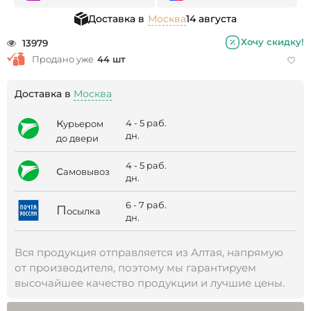
Доставка в
Москва
14 августа
Хочу скидку!
13979
Продано уже
44 шт
Доставка в
Москва
к
4 - 5 раб.
урьером
дн.
до двери
4 - 5 раб.
с
амовывоз
дн.
6 - 7 раб.
П
осылка
дн.
Вся продукция отправляется из Алтая, напрямую
от производителя, поэтому мы гарантируем
высочайшее качество продукции и лучшие цены.