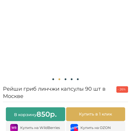
Рейши гриб линчжи капсулы 90 шт в
- 26%
Москве
850
р.
Купить в 1 клик
В корзину
Купить на WildBerries
Купить на OZON