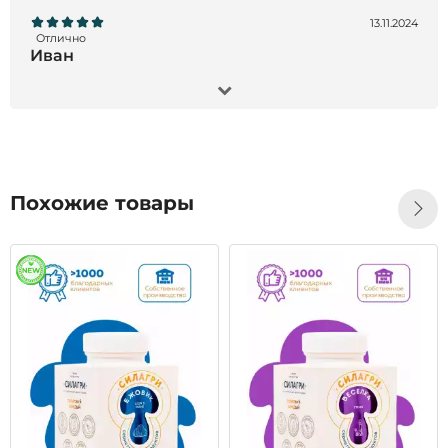
13.11.2024
Отлично
Иван
Заказал Черный орех экстракт, 200 мл- все
отлично !!! Товар пришел точно в срок, продукт
отличного качества, остался всем доволен!!!
Рекомендую)
Похожие товары
28.10.2024
Отлично
Татьяна
Большое спасибо за быструю доставку,
качественную упаковку, одноразовые пипетки.
Сервис на высшем уровне!Это первый заказ,
начну принимать, дополню по результатам. Бог
помощь всем.
Читать все отзывы