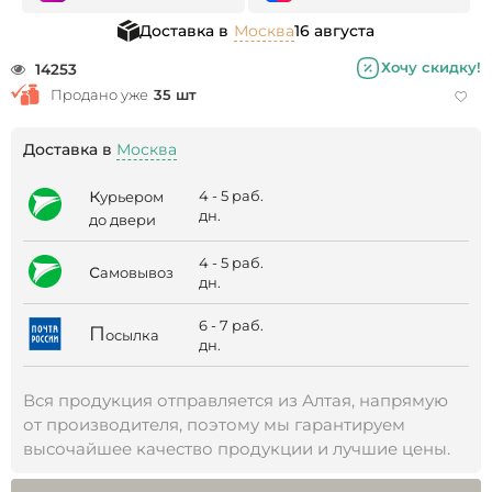
Доставка в
Москва
16 августа
Хочу скидку!
14253
Продано уже
35 шт
Доставка в
Москва
к
4 - 5 раб.
урьером
дн.
до двери
4 - 5 раб.
с
амовывоз
дн.
6 - 7 раб.
П
осылка
дн.
Вся продукция отправляется из Алтая, напрямую
от производителя, поэтому мы гарантируем
высочайшее качество продукции и лучшие цены.