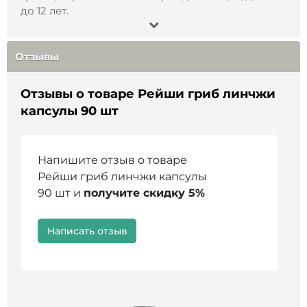
Срок годности
: 2 года.
до 12 лет.
Противопоказания
: индивидуальная
непереносимость, беременность, лактация.
Отзывы
Не является лекарственным средством и
биологически активной добавкой, перед
Отзывы о товаре Рейши гриб линчжи
применением проконсультируйтесь с врачом.
капсулы 90 шт
Напишите отзыв о товаре
Рейши гриб линчжи капсулы
90 шт и
получите скидку 5%
Написать отзыв