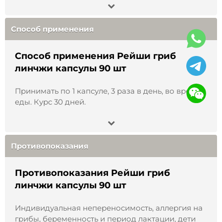
функционирования сердца и сосудов.
Так же следует отметить, что Рейши обогащен
большим количеством аминокислот, витаминами
Способ применения
групп B5, В3, D и С, Mg, фитонцидами, Ca.
Рейши традиционно
Способ применения Рейши гриб
линчжи капсулы 90 шт
употребляют для:
Принимать по 1 капсуле, 3 раза в день, во время
поддержки естественных процессов очищения
еды. Курс 30 дней.
организма;
поддержания нормального углеводного обмена;
поддержки нормального энергетического
обмена;
поддержания антиоксидантного статуса
Противопоказания
организма;
поддержки сбалансированного иммунного
ответа;
Противопоказания Рейши гриб
поддержания естественных защитных функций
организма;
линчжи капсулы 90 шт
содействия контролю массы тела при сочетании
со сбалансированным питанием и физической
Индивидуальная непереносимость, аллергия на
активностью.
грибы, беременность и период лактации, дети