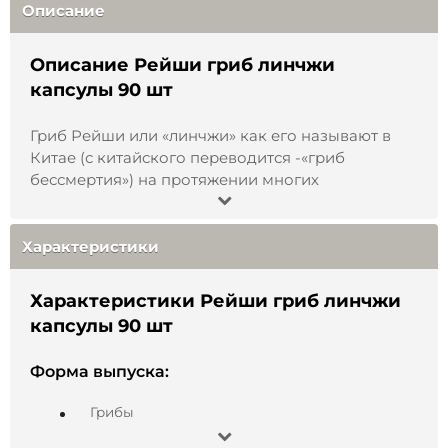
Описание
Описание Рейши гриб линчжи
капсулы 90 шт
Гриб Рейши или «линчжи» как его называют в
Китае (с китайского переводится -«гриб
бессмертия») на протяжении многих
тысячелетий активно используют в восточной
народной медицине. Так, во многих древних
китайских легендах его считали мистическим
Характеристики
источником человеческого бессмертия.
Характеристики Рейши гриб линчжи
На территории России гриб Рейши называют
капсулы 90 шт
трутовиком лакированным. Во многом
благодаря его внешнему виду: шляпка Рейши
сверху покрыта блестящей красно-коричневой
Форма выпуска:
корочкой.
Грибы
Входящие в состав гриба вещества способны