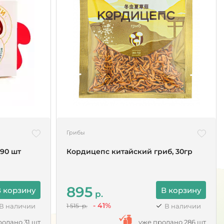
Грибы
90 шт
Кордицепс китайский гриб, 30гр
895
 корзину
В корзину
р.
- 41%
В наличии
В наличии
1 515 р.
родано 31 шт
уже продано 286 шт