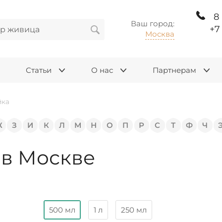
8
Ваш город:
+7
Москва
Статьи
О нас
Партнерам
йка
Ж
З
И
К
Л
М
Н
О
П
Р
С
Т
Ф
Ч
 в Москве
500 мл
1 л
250 мл