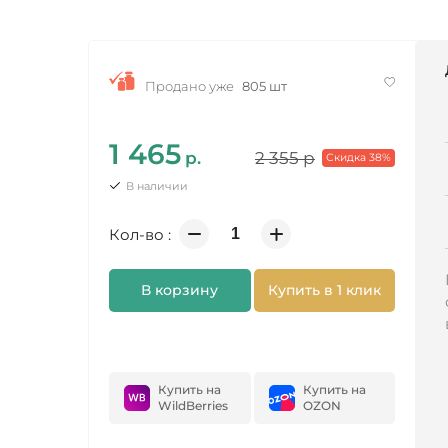
Продано уже
805 шт
1 465
р.
2 355
р
Скидка 38%
В наличии
Кол-во :
В корзину
Купить в 1 клик
Купить на
Купить на
WildBerries
OZON