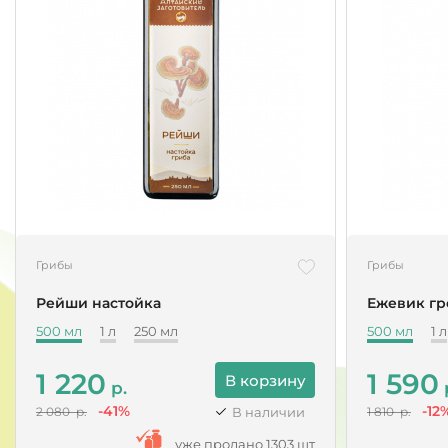
Грибы
Грибы
Рейши настойка
Ежевик гр
500 мл
1 л
250 мл
500 мл
1 л
1 220
1 590
В корзину
р.
р
-41%
-12
В наличии
2 080 р.
1 810 р.
уже продано 1303 шт