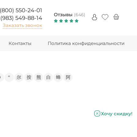
 (800) 550-24-01
Отзывы
(646)
 (983) 549-88-14
Заказать звонок
Контакты
Политика конфиденциальности
Э
“
尔
按
熊
白
蜂
阿
Хочу скидку!