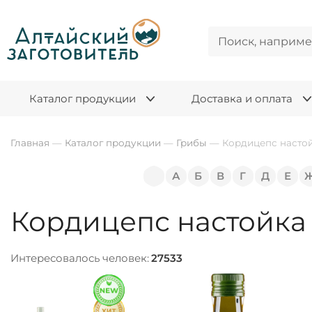
Каталог продукции
Доставка и оплата
Главная
—
Каталог продукции
—
Грибы
—
Кордицепс насто
А
Б
В
Г
Д
Е
Кордицепс настойка
Интересовалось человек:
27533