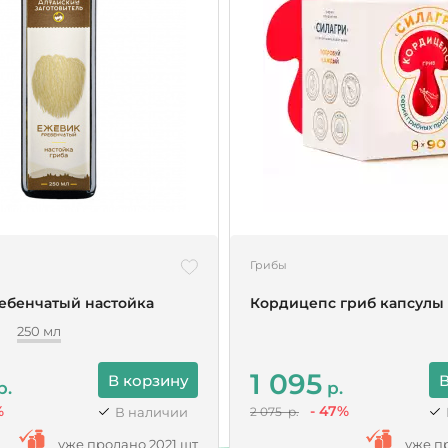
Грибы
ебенчатый настойка
Кордицепс гриб капсулы 
250 мл
1 095
В корзину
В
.
р.
%
- 47%
В наличии
2 075 р.
уже продано 2021 шт
уже п