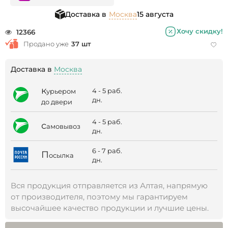
Доставка в
Москва
15 августа
Хочу скидку!
12366
Продано уже
37 шт
Доставка в
Москва
к
4 - 5 раб.
урьером
дн.
до двери
4 - 5 раб.
с
амовывоз
дн.
6 - 7 раб.
П
осылка
дн.
Вся продукция отправляется из Алтая, напрямую
от производителя, поэтому мы гарантируем
высочайшее качество продукции и лучшие цены.