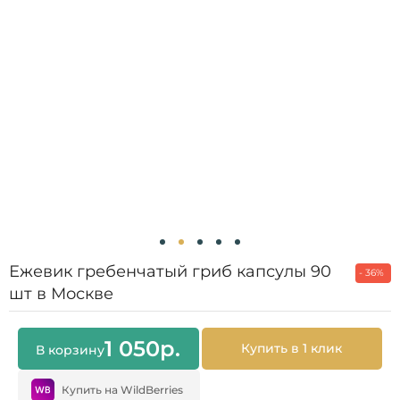
Ежевик гребенчатый гриб капсулы 90
- 36%
шт в Москве
1 050
р.
Купить в 1 клик
В корзину
Купить на WildBerries