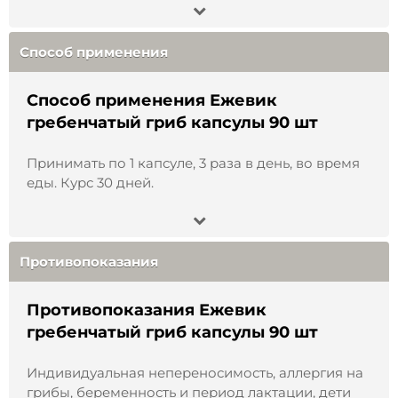
поддержки эмоционального равновесия,
качественного сна и когнитивных функций
(памяти и концентрации);
поддержания нормального углеводного обмена в
Способ применения
составе здорового образа жизни;
общего репродуктивного благополучия;
Способ применения Ежевик
содействия пищеварительному комфорту;
поддержания естественных защитных функций
гребенчатый гриб капсулы 90 шт
организма;
поддержания антиоксидантного статуса и
Принимать по 1 капсуле, 3 раза в день, во время
клеточного благополучия;
поддержки естественных процессов
еды. Курс 30 дней.
восстановления.
Условия хранения
: хранить в сухом
недоступном для детей месте, защищенном от
Противопоказания
света, при температуре не выше 25°С и
относительной влажности 60-70%.
Противопоказания Ежевик
Срок годности
: 2 года.
гребенчатый гриб капсулы 90 шт
Противопоказания
: индивидуальная
непереносимость, беременность, лактация.
Индивидуальная непереносимость, аллергия на
грибы, беременность и период лактации, дети