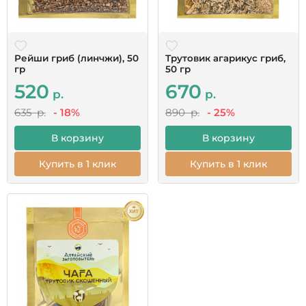
Рейши гриб (линчжи), 50
Трутовик агарикус гриб,
гр
50 гр
520
670
р.
р.
635 р.
- 18%
890 р.
- 25%
В корзину
В корзину
Купить в 1 клик
Купить в 1 клик