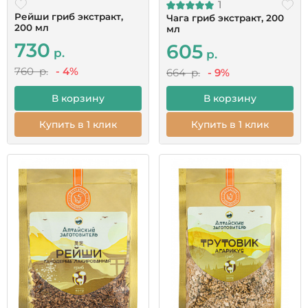
1
Рейши гриб экстракт,
Чага гриб экстракт, 200
200 мл
мл
730
605
р.
р.
760 р.
- 4%
664 р.
- 9%
В корзину
В корзину
Купить в 1 клик
Купить в 1 клик