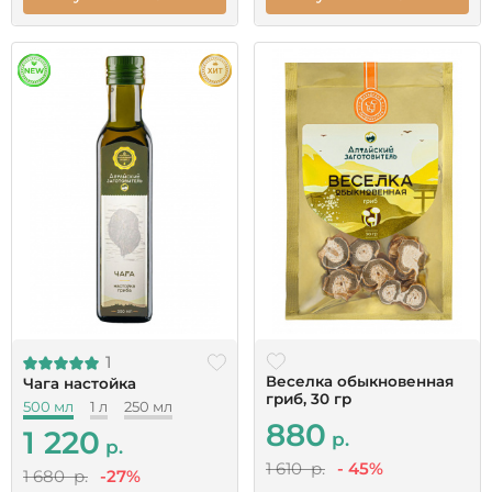
1
Веселка обыкновенная
Чага настойка
гриб, 30 гр
500 мл
1 л
250 мл
880
1 220
р.
р.
1 610 р.
- 45%
1 680 р.
-27%