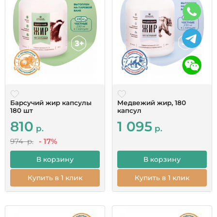
Барсучий жир капсулы
Медвежий жир, 180
180 шт
капсул
810
1 095
р.
р.
974 р.
- 17%
В корзину
В корзину
Купить в 1 клик
Купить в 1 клик