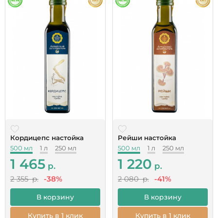
Кордицепс настойка
Рейши настойка
500 мл
1 л
250 мл
500 мл
1 л
250 мл
1 465
1 220
р.
р.
2 355 р.
-38%
2 080 р.
-41%
В корзину
В корзину
Купить в 1 клик
Купить в 1 клик