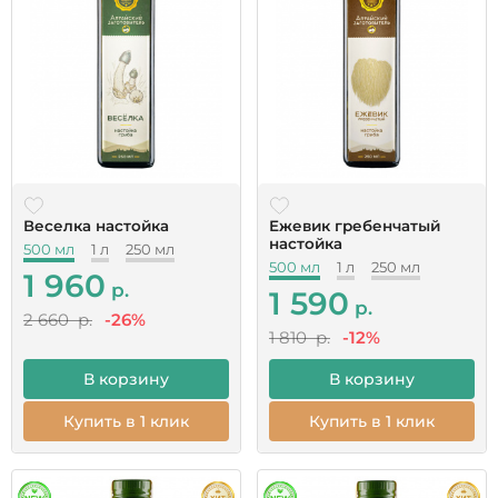
Веселка настойка
Ежевик гребенчатый
настойка
500 мл
1 л
250 мл
500 мл
1 л
250 мл
1 960
р.
1 590
р.
2 660 р.
-26%
1 810 р.
-12%
В корзину
В корзину
Купить в 1 клик
Купить в 1 клик